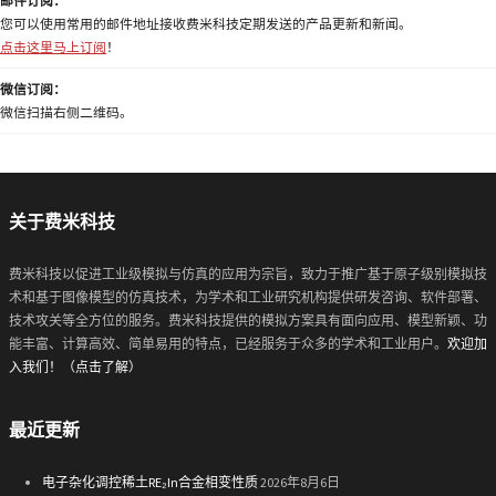
邮件订阅：
您可以使用常用的邮件地址接收费米科技定期发送的产品更新和新闻。
点击这里马上订阅
！
微信订阅：
微信扫描右侧二维码。
关于费米科技
费米科技以促进工业级模拟与仿真的应用为宗旨，致力于推广基于原子级别模拟技
术和基于图像模型的仿真技术，为学术和工业研究机构提供研发咨询、软件部署、
技术攻关等全方位的服务。费米科技提供的模拟方案具有面向应用、模型新颖、功
能丰富、计算高效、简单易用的特点，已经服务于众多的学术和工业用户。
欢迎加
入我们！（点击了解）
最近更新
电子杂化调控稀土RE₂In合金相变性质
2026年8月6日