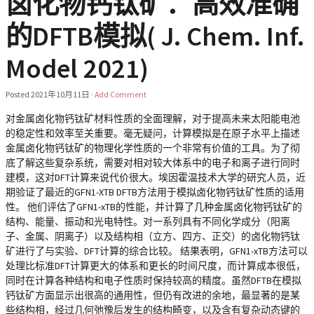
卤化物钙钛矿：高效准确
的DFTB模拟( J. Chem. Inf.
Model 2021)
Posted
2021年10月11日
·
Add Comment
对金属卤化物钙钛矿材料性质的全面理解，对于提高未来太阳能电池
的稳定性和效率至关重要。毫无疑问，计算模拟是在原子水平上描述
金属卤化物钙钛矿的物理化学性质的一个非常有价值的工具。为了彻
底了解这些复杂系统，需要对相对较大体系中的电子和离子进行同时
建模，这对DFT计算来说代价很大。埃因霍温技术大学的研究人员，近
期验证了最近的GFN1-XTB DFTB方法用于模拟卤化物钙钛矿性质的适用
性。 他们评估了GFN1-xTB的性能，并计算了几种金属卤化物钙钛矿的
结构、能量、振动和光电特性。对一系列具有不同化学成分（阳离
子、金属、阴离子）以及结构相（立方、四方、正交）的卤化物钙钛
矿进行了与实验、DFT计算的综合比较。 结果表明，GFN1-xTB方法可以
处理比标准DFT计算更大的体系和更长的时间尺度，而计算成本很低，
同时在计算各种结构和电子性质时保持较高的精度。虽然DFTB在模拟
钙钛矿方面显示出很高的通用性，但仍有改进的余地，最显著的是某
些结构相，经过几何弛豫后发生的结构畸变，以及含有复杂动态键的