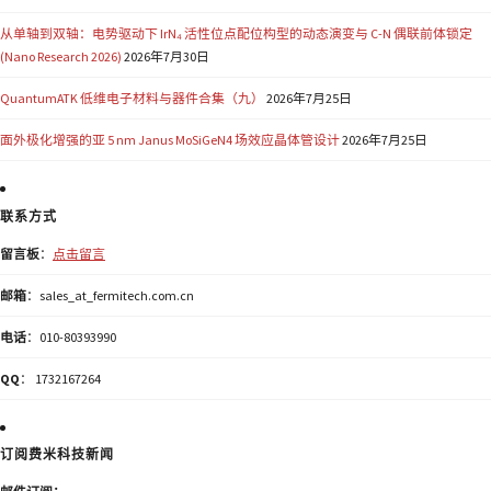
从单轴到双轴：电势驱动下 IrN₄ 活性位点配位构型的动态演变与 C-N 偶联前体锁定
(Nano Research 2026)
2026年7月30日
QuantumATK 低维电子材料与器件合集（九）
2026年7月25日
面外极化增强的亚 5 nm Janus MoSiGeN4 场效应晶体管设计
2026年7月25日
联系方式
留言板
：
点击留言
邮箱
：sales_at_fermitech.com.cn
电话
：010-80393990
QQ
： 1732167264
订阅费米科技新闻