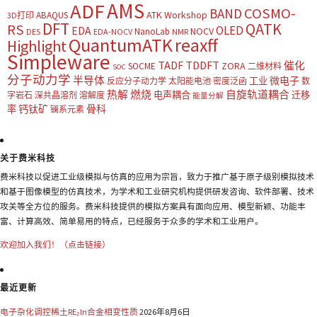
AMS
ADF
COSMO-
BAND
ATK Workshop
ABAQUS
3D打印
DFT
QATK
RS
OLED
EDA
NOCV
NanoLab
DES
EDA-NOCV
NMR
QuantumATK
reaxff
Highlight
Simpleware
TADF
TDDFT
催化
ZORA
SOCME
二维材料
SOC
分子动力学
半导体
微电子
工业
反应分子动力学
太阳能电池
密度泛函
数
热解
燃烧
自旋轨道耦合
电声耦合
迁移
字岩石
深共晶溶剂
溶解度
能量分解
钙钛矿
骨科
率
镧系元素
关于费米科技
费米科技以促进工业级模拟与仿真的应用为宗旨，致力于推广基于原子级别模拟技术
和基于图像模型的仿真技术，为学术和工业研究机构提供研发咨询、软件部署、技术
攻关等全方位的服务。费米科技提供的模拟方案具有面向应用、模型新颖、功能丰
富、计算高效、简单易用的特点，已经服务于众多的学术和工业用户。
欢迎加入我们！（点击链接）
最近更新
电子杂化调控稀土RE₂In合金相变性质
2026年8月6日