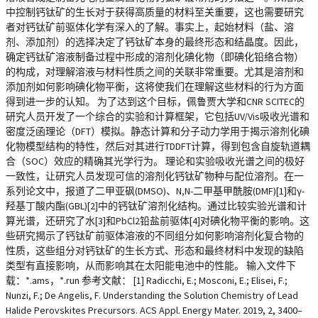
中控制钙钛矿的生长对于获得高质量的材料至关重要，这也需要研究
者对钙钛矿前驱体化学有深入的了解。事实上，起始材料（盐、溶
剂、添加剂）的选择决定了钙钛矿本身的最终形态和结晶度。因此，
确定钙钛矿溶液制备过程中形成的溶剂化碘化物（即碘化铅络合物）
的构成，对理解溶液与材料性质之间的关联非常重要。尤其是溶剂和
添加剂如何影响碘化物平衡，这将使我们在理解这些材料的行为方面
得到进一步的认知。 为了达到这个目标，佩鲁贾大学和CNR SCITEC的
研究人员开发了一个综合的实验和计算框架，它包括UV/Vis吸收光谱和
密度泛函理论（DFT）模拟。静态计算和分子动力学用于揭示溶剂化碘
化物模型结构的特性，然后对其进行TDDFT计算，得到包含自旋轨道耦
合（SOC）效应的精确其光学行为。 理论和实验吸收光谱之间的极好
一致性，让研究人员发现可信的溶剂化钙钛矿物种与配位溶剂。在一
系列论文中，报道了二甲亚砜(DMSO)、N,N-二甲基甲酰胺(DMF)[1]和γ-
羟基丁酸内酯(GBL)[2]中的钙钛矿溶剂化结构。通过比较实验光谱和计
算光谱，还研究了水[3]和PbCl2铅盐前驱体[4]对碘化物平衡的影响。这
些研究揭示了钙钛矿前驱体溶液的不同组分如何影响溶剂化复合物的
性质，这些组分对钙钛矿的生长方式、形态和最终材料中发现的缺陷
类型有直接影响，从而影响其在太阳能电池中的性能。 输入文件下
载：*.ams，*.run 参考文献： [1] Radicchi, E.; Mosconi, E.; Elisei, F.;
Nunzi, F.; De Angelis, F. Understanding the Solution Chemistry of Lead
Halide Perovskites Precursors. ACS Appl. Energy Mater. 2019, 2, 3400–