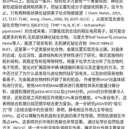
到20%以上。造成这一差异，结构化学方面有一个重要原因：碘化铅
易形成层状或网格阴离子，而铋主要形成分子或链状阴离子。迄今为
止，只有两种层状碘化铋阴离子化合物被报道（ Chem. Mater., 2015,
27, 7137–7148；Inorg. Chem., 2000, 39, 6107–6113）。从层状混合卤化
铋化合物(TMP)1.5[Bi2I7Cl2]（TMP = N, N, N’, N’ – tetramethyl-
piperazine）的合成来看，只要能找到合适的相反电荷离子，就可能合
成更多的有机-无机层状碘化铋化合物。 马堡大学Ralf Tonner与Johanna
Heine等人，报道了层状有机- 无机碘化铋化合物（Me2C=NMe2）
Bi2I7，这是第一个这类层状化合物，金属位置实现完全占据。对晶体
的合成、反应活性、晶体结构和光学特性进行了研究，揭示其独特的
拓扑结构，高稳定性和低带隙特性。用量子化学方法分析了化合物的
电子性质，提出对扩展固体中碘-碘接触的表征以及定量化的方法。文
中还讨论了为什么该发现与卤化物钙钛矿铅有关，以及如何简易地制
备离子，为金属卤化物材料开辟了新的机会。 作者使用VASP对晶体结
构进行优化，使用AMS中的BAND模块进行周期性体系的能量分解分
析、成键机理研究(pEDA-NOCV)以及QTAIM分析。pEDA的分析结果令人
惊讶，这些双层之间的相互作用能53%来自色散能，47%来自电子，这
表明结合机理比纯范德华结合更为复杂。进一步研究pEDA中的“吸引
力”项（总结合能中的负值项）表明，静电相互作用占主导地位
(56%)，这可以理解为有机层和无机层的离子性导致。然而轨道相互作
用占44%，这表明共价作用的贡献也非常显著。 通过化学价自然轨道
方法（NOCV）进一步分析这些轨道相互作用，确定共价作用主要来自