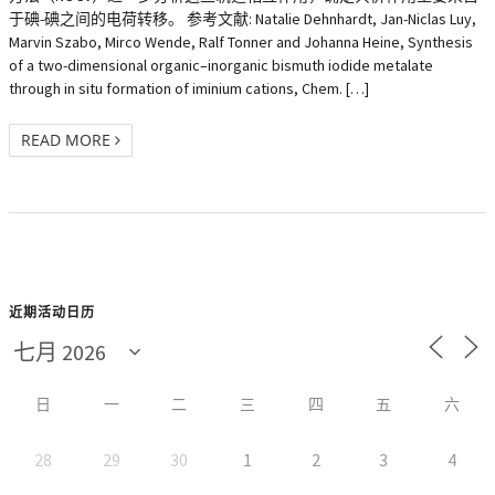
于碘-碘之间的电荷转移。 参考文献: Natalie Dehnhardt, Jan-Niclas Luy,
Marvin Szabo, Mirco Wende, Ralf Tonner and Johanna Heine, Synthesis
of a two-dimensional organic–inorganic bismuth iodide metalate
through in situ formation of iminium cations, Chem. […]
READ MORE
近期活动日历
日
一
二
三
四
五
六
28
29
30
1
2
3
4