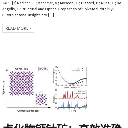
3409. [2] Radicchi, E.; Kachmar, A.; Mosconi, E.; Bizzarri, B.; Nunzi, F.; De
Angelis, F. Structural and Optical Properties of Solvated PbI2 in γ-
Butyrolactone: Insight into […]
READ MORE