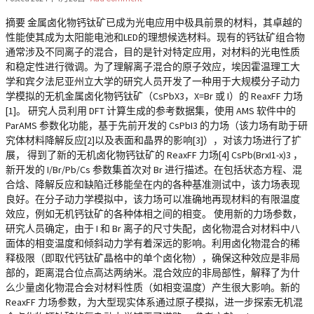
摘要 金属卤化物钙钛矿已成为光电应用中极具前景的材料，其卓越的
性能使其成为太阳能电池和LED的理想候选材料。现有的钙钛矿组合物
通常涉及不同离子的混合，目的是针对特定应用，对材料的光电性质
和稳定性进行微调。为了理解离子混合的原子效应，埃因霍温理工大
学和宾夕法尼亚州立大学的研究人员开发了一种用于大规模分子动力
学模拟的无机金属卤化物钙钛矿（CsPbX3，X=Br 或 I）的 ReaxFF 力场
[1]。 研究人员利用 DFT 计算生成的参考数据集，使用 AMS 软件中的
ParAMS 参数化功能，基于先前开发的 CsPbI3 的力场（该力场有助于研
究体材料降解反应[2]以及表面和晶界的影响[3]），对该力场进行了扩
展， 得到了新的无机卤化物钙钛矿的 ReaxFF 力场[4] CsPb(BrxI1-x)3 ，
新开发的 I/Br/Pb/Cs 参数集首次对 Br 进行描述。在包括状态方程、混
合焓、降解反应和缺陷迁移能垒在内的各种基准测试中，该力场表现
良好。在分子动力学模拟中，该力场可以准确地再现材料的有限温度
效应，例如无机钙钛矿的各种体相之间的相变。 使用新的力场参数，
研究人员确定，由于 I 和 Br 离子的尺寸失配，卤化物混合对材料中八
面体的相变温度和倾斜动力学有着深远的影响。利用卤化物混合的稀
释极限（即取代钙钛矿晶格中的单个卤化物），确保这种效应是非局
部的，距离混合位点高达两纳米。混合效应的非局部性，解释了为什
么少量卤化物混合会对材料性质（如相变温度）产生很大影响。新的
ReaxFF 力场参数，为大型现实体系通过原子模拟，进一步探索无机混