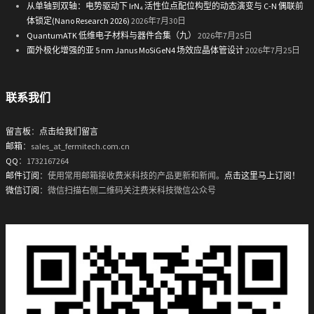
从单轴到双轴：电势驱动下 IrN₄ 活性位点配位构型的动态演变与 C-N 偶联前
体锁定(Nano Research 2026)
2026年7月30日
QuantumATK 低维电子材料与器件合集（九）
2026年7月25日
面外极化增强的亚 5 nm Janus MoSiGeN4 场效应晶体管设计
2026年7月25日
联系我们
留言板
：
点击给我们留言
邮箱
：sales_at_fermitech.com.cn
QQ
：1732167264
邮件订阅
：使用常用邮箱接收费米科技的产品更新和新闻。
点击这里马上订阅！
微信订阅
：微信扫描右侧二维码关注费米科技微信公众号