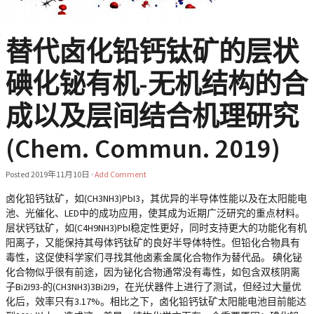
替代卤化铅钙钛矿的层状
碘化铋有机-无机结构的合
成以及层间结合机理研究
(Chem. Commun. 2019)
Posted
2019年11月10日
·
Add Comment
卤化铅钙钛矿，如(CH3NH3)PbI3，其优异的半导体性能以及在太阳能电
池、光催化、LED中的成功应用，使其成为近期广泛研究的重点材料。
层状钙钛矿，如(C4H9NH3)PbI稳定性更好，同时支持更大的功能化有机
阳离子，又能保持其母体钙钛矿的良好半导体特性。但铅化合物具有
毒性，这促使科学家们寻找其他卤素金属化合物作为替代品。 碘化铋
化合物似乎很有前途，因为铋化合物通常没有毒性，如包含双核阴离
子Bi2I93-的(CH3NH3)3Bi2I9，在光伏器件上进行了测试，但经过大量优
化后，效率只有3.17%。相比之下，卤化铅钙钛矿太阳能电池目前能达