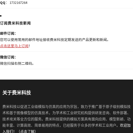
QQ
： 1732167264
订阅费米科技新闻
邮件订阅：
您可以使用常用的邮件地址接收费米科技定期发送的产品更新和新闻。
点击这里马上订阅
！
微信订阅：
微信扫描右侧二维码。
关于费米科技
费米科技以促进工业级模拟与仿真的应用为宗旨，致力于推广基于原子级别模拟技
术和基于图像模型的仿真技术，为学术和工业研究机构提供研发咨询、软件部署、
技术攻关等全方位的服务。费米科技提供的模拟方案具有面向应用、模型新颖、功
能丰富、计算高效、简单易用的特点，已经服务于众多的学术和工业用户。
欢迎加
入我们！（点击了解）