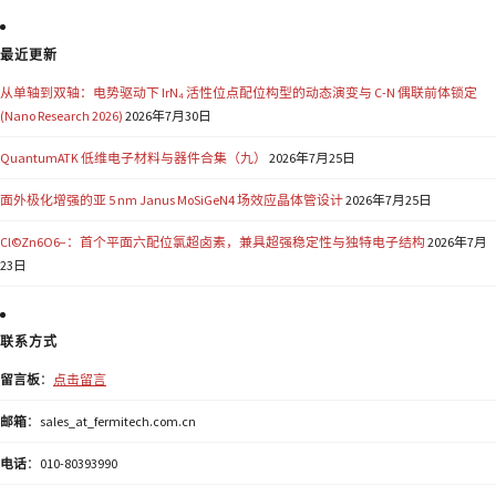
最近更新
从单轴到双轴：电势驱动下 IrN₄ 活性位点配位构型的动态演变与 C-N 偶联前体锁定
(Nano Research 2026)
2026年7月30日
QuantumATK 低维电子材料与器件合集（九）
2026年7月25日
面外极化增强的亚 5 nm Janus MoSiGeN4 场效应晶体管设计
2026年7月25日
Cl©Zn6O6−：首个平面六配位氯超卤素，兼具超强稳定性与独特电子结构
2026年7月
23日
联系方式
留言板
：
点击留言
邮箱
：sales_at_fermitech.com.cn
电话
：010-80393990