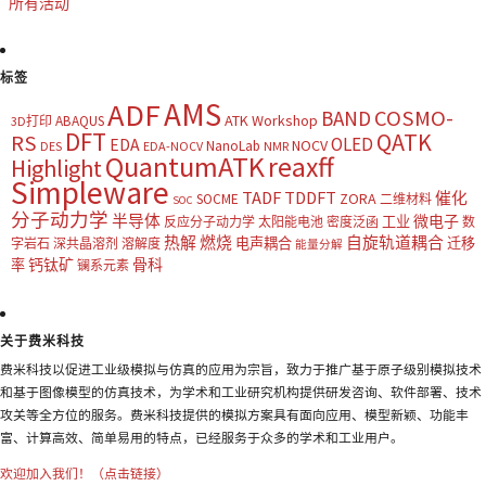
所有活动
标签
AMS
ADF
COSMO-
BAND
ATK Workshop
ABAQUS
3D打印
DFT
QATK
RS
OLED
EDA
NOCV
NanoLab
DES
EDA-NOCV
NMR
QuantumATK
reaxff
Highlight
Simpleware
TADF
TDDFT
催化
ZORA
SOCME
二维材料
SOC
分子动力学
半导体
微电子
工业
反应分子动力学
太阳能电池
密度泛函
数
热解
燃烧
自旋轨道耦合
电声耦合
迁移
字岩石
深共晶溶剂
溶解度
能量分解
钙钛矿
骨科
率
镧系元素
关于费米科技
费米科技以促进工业级模拟与仿真的应用为宗旨，致力于推广基于原子级别模拟技术
和基于图像模型的仿真技术，为学术和工业研究机构提供研发咨询、软件部署、技术
攻关等全方位的服务。费米科技提供的模拟方案具有面向应用、模型新颖、功能丰
富、计算高效、简单易用的特点，已经服务于众多的学术和工业用户。
欢迎加入我们！（点击链接）