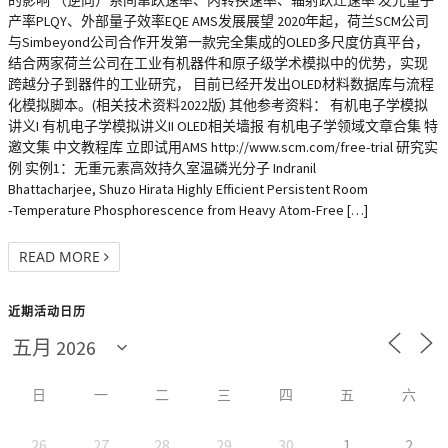
的影响 （逆向）系间窜跃速率、内转换速率、辐射跃迁速率 发光量子
产率PLQY、外部量子效率EQE AMS发展展望 2020年起，荷兰SCM公司
与Simbeyond公司合作开发第一款完全集成的OLED多尺度仿真平台，
结合两家荷兰公司在工业有机器件和原子级学术模拟中的优势，实现
跨越分子到器件的工业研究， 目前已经开发出OLED材料数据库与流程
化模拟脚本。(相关技术资料2022版) 其他参考资料： 有机电子学模拟
讲义I 有机电子学模拟讲义II OLED相关墙报 有机电子学领域文章合集 特
邀文集 中文教程库 立即试用AMS http://www.scm.com/free-trial 研究实
例 实例1：无重元素高效持久室温磷光分子 Indranil
Bhattacharjee, Shuzo Hirata Highly Efficient Persistent Room
‐Temperature Phosphorescence from Heavy Atom‐Free […]
READ MORE
近期活动日历
日
一
二
三
四
五
六
26
27
28
29
30
1
2