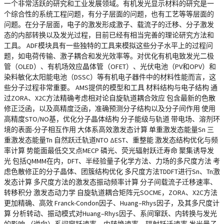
一个非常活跃的研究和工业发展领域。有机发光显示材料的研究是一
个综合性的系统工程问题，有分子层面的问题，也有工艺等等层面的
问题。在分子层面，电子的激发形成激子、载流子的迁移、分子激发
态的内部转换以及发光过程，目前已经有相当完善的理论研究方法和
工具。 ADF模块具有一些独特的工具来模拟这些分子水平上的过程问
题，如电荷传输、激子耦合和发光效率等。对优化有机电致发光二极
管（OLED）、有机场效应晶体管（OFET）、光伏电池（PV和OPV）和
染料敏化太阳能电池（DSSC）等有机电子器件中的材料性能而言，这
些分子过程非常重要。 AMS提供的模型和工具 材料结构与电子结构 通
过ZORA、X2C方法精确考虑相对论自旋轨道耦合效应 包含最新的色散
修正泛函，以及高精度泛函，准确预测分子结构以及分子间作用 使用
高精度STO/NO基，优化分子晶体结构 分子能级与轨道 带电场、溶剂环
境的表面-分子相互作用 大体系高效激发态计算 单重激发态能量Sn 三
重激发态能量Tn 自然跃迁轨道NTO ΔEST、重整能 激发态结构优化与频
率计算 势能面最低交叉点MECP 磷光、荧光辐射跃迁寿命 聚集诱导发
光 包括QMMM在内，DFT、半经验量子化学方法、力场的多尺度方法 考
虑色散修正的分子晶体、团簇结构优化 多尺度方法TDDFT进行Sn、Tn激
发态计算 多尺度方法的激发态振动频率计算 分子间载流子迁移速率、
转移积分 激发态动力学 自旋轨道耦合矩阵元SOCME，ZORA、X2C方法
更加精确、高效 Franck-Condon因子、Huang–Rhys因子，及其多尺度计
算 分析转动、振动模式对Huang–Rhys因子、系间窜跃、内转换与发光