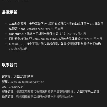
最近更新
从单轴到双轴：电势驱动下 IrN₄ 活性位点配位构型的动态演变与 C-N 偶联前
体锁定(Nano Research 2026)
2026年7月30日
QuantumATK 低维电子材料与器件合集（九）
2026年7月25日
面外极化增强的亚 5 nm Janus MoSiGeN4 场效应晶体管设计
2026年7月25日
Cl©Zn6O6−：首个平面六配位氯超卤素，兼具超强稳定性与独特电子结构
2026年7月23日
联系我们
留言板
：
点击给我们留言
邮箱
：sales_at_fermitech.com.cn
QQ
：1732167264
邮件订阅
：使用常用邮箱接收费米科技的产品更新和新闻。
点击这里马上订阅！
微信订阅
：微信扫描右侧二维码关注费米科技微信公众号