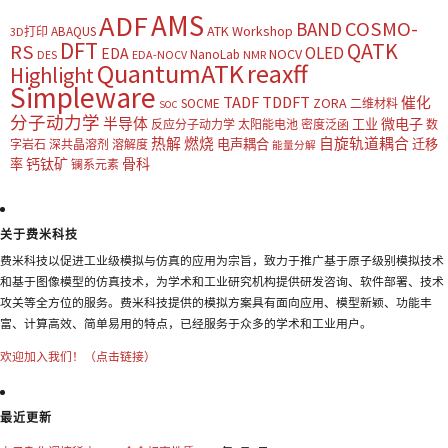
AMS
ADF
COSMO-
BAND
ATK Workshop
ABAQUS
3D打印
DFT
QATK
RS
OLED
EDA
NOCV
NanoLab
DES
EDA-NOCV
NMR
QuantumATK
reaxff
Highlight
Simpleware
TADF
TDDFT
催化
ZORA
SOCME
二维材料
SOC
分子动力学
半导体
微电子
工业
反应分子动力学
太阳能电池
密度泛函
数
热解
燃烧
自旋轨道耦合
电声耦合
迁移
字岩石
深共晶溶剂
溶解度
能量分解
钙钛矿
骨科
率
镧系元素
关于费米科技
费米科技以促进工业级模拟与仿真的应用为宗旨，致力于推广基于原子级别模拟技术
和基于图像模型的仿真技术，为学术和工业研究机构提供研发咨询、软件部署、技术
攻关等全方位的服务。费米科技提供的模拟方案具有面向应用、模型新颖、功能丰
富、计算高效、简单易用的特点，已经服务于众多的学术和工业用户。
欢迎加入我们！（点击链接）
最近更新