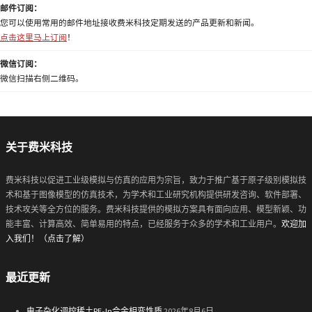
邮件订阅：
您可以使用常用的邮件地址接收费米科技定期发送的产品更新和新闻。
点击这里马上订阅
！
微信订阅：
微信扫描右侧二维码。
关于费米科技
费米科技以促进工业级模拟与仿真的应用为宗旨，致力于推广基于原子级别模拟技
术和基于图像模型的仿真技术，为学术和工业研究机构提供研发咨询、软件部署、
技术攻关等全方位的服务。费米科技提供的模拟方案具有面向应用、模型新颖、功
能丰富、计算高效、简单易用的特点，已经服务于众多的学术和工业用户。
欢迎加
入我们！（点击了解）
最近更新
电子杂化调控稀土RE₂In合金相变性质
2026年8月6日