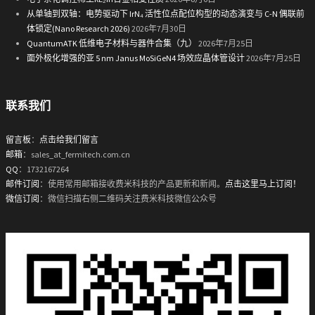
从单轴到双轴：电势驱动下 IrN₄ 活性位点配位构型的动态演变与 C-N 偶联前
体锁定(Nano Research 2026)
2026年7月30日
QuantumATK 低维电子材料与器件合集（九）
2026年7月25日
面外极化增强的亚 5 nm Janus MoSiGeN4 场效应晶体管设计
2026年7月25日
联系我们
留言板
：
点击给我们留言
邮箱
：sales_at_fermitech.com.cn
QQ
：1732167264
邮件订阅
：使用常用邮箱接收费米科技的产品更新和新闻。
点击这里马上订阅！
微信订阅
：微信扫描右侧二维码关注费米科技微信公众号