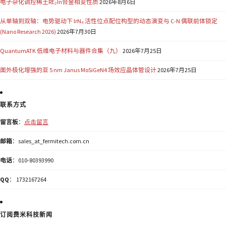
电子杂化调控稀土RE₂In合金相变性质
2026年8月6日
从单轴到双轴：电势驱动下 IrN₄ 活性位点配位构型的动态演变与 C-N 偶联前体锁定
(Nano Research 2026)
2026年7月30日
QuantumATK 低维电子材料与器件合集（九）
2026年7月25日
面外极化增强的亚 5 nm Janus MoSiGeN4 场效应晶体管设计
2026年7月25日
联系方式
留言板
：
点击留言
邮箱
：sales_at_fermitech.com.cn
电话
：010-80393990
QQ
： 1732167264
订阅费米科技新闻