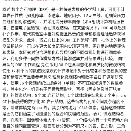
概述 数字岩石物理（DRP）是一种快速发展的多学科工具，可用于计
算岩石性质（如孔隙率、渗透率、地层因子、I-Sw 曲线、毛细管压力
曲线和相对渗透率），并采用高分辨率图像（如 x 射线计算机断层扫
描、扫描电子显微镜）表征微观结构。 在某些情况下，DRP 可以起到
补充作用，取代实验室中相对缓慢且昂贵的测量和根据经验趋势获得
模型的需求。此外，将岩心柱上的 DRP 工作流程与同一柱体上的物理
测量相结合，可以在更大长度范围内实现更可靠、更详尽的地层评估
和表征。本研究对包含理想化和异质化的不同微观结构进行图像处
理，利用多种不同数值模拟方式计算渗透率并对结果进行比较。 图1：
典型的 DRP 工作流程 亮点 采用 36 个包含理想化和异质化的微观结构
使用 12 种不同的数值模拟方式计算渗透率对于比较各种数值模拟的速
度和精度具有重要参考意义 理想化微观结构和数字岩石 在这项研究
中，使用 36 个微观组织生成绝对（单相）不可压缩渗透率的数值参
考，其中包含一组具有不同横截面形状、直径（固定值及其正弦变
化）的管道结构，5个 2D 岩石结构，1 个球体填充结构和 5 个由 micro-
CT 扫描获得的数字化 3D 岩石结构。这些结构的孔隙空间复杂程度不
等，除球体填充 Sp.pa. 外，其余结构均为 10243 体素。选择这些样本
是因为它们涵盖了可能遇到的组合和纹理的范围。 表1：微观结构名
称、孔隙率、图像和体素大小 2D 管道：12 个结构内有一个与流动方向
垂直的相同截面管道，截面形状分别为不同尺寸的圆、正方形、三角