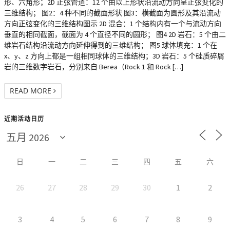
形、六角形；2D 正弦管道：12 个由以上形状沿流动方向呈正弦变化的
三维结构； 图2：4 种不同的截面形状 图3：横截面为圆形及其沿流动
方向正弦变化的三维结构图示 2D 混合：1 个结构内有一个与流动方向
垂直的相同截面，截面为 4 个直径不同的圆形； 图4 2D 岩石：5 个由二
维岩石结构沿流动方向延伸得到的三维结构； 图5 球体填充：1 个在
x、y、z 方向上都是一组相同球体的三维结构；3D 岩石：5 个硅质碎屑
岩的三维数字岩石，分别来自 Berea（Rock 1 和 Rock […]
READ MORE
近期活动日历
日
一
二
三
四
五
六
26
27
28
29
30
1
2
3
4
5
6
7
8
9