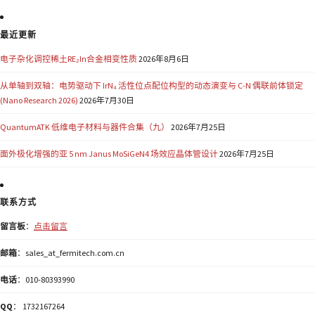
最近更新
电子杂化调控稀土RE₂In合金相变性质
2026年8月6日
从单轴到双轴：电势驱动下 IrN₄ 活性位点配位构型的动态演变与 C-N 偶联前体锁定
(Nano Research 2026)
2026年7月30日
QuantumATK 低维电子材料与器件合集（九）
2026年7月25日
面外极化增强的亚 5 nm Janus MoSiGeN4 场效应晶体管设计
2026年7月25日
联系方式
留言板
：
点击留言
邮箱
：sales_at_fermitech.com.cn
电话
：010-80393990
QQ
： 1732167264