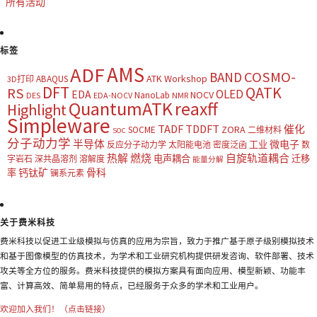
所有活动
标签
AMS
ADF
COSMO-
BAND
ATK Workshop
ABAQUS
3D打印
DFT
QATK
RS
OLED
EDA
NOCV
NanoLab
DES
EDA-NOCV
NMR
QuantumATK
reaxff
Highlight
Simpleware
TADF
TDDFT
催化
ZORA
SOCME
二维材料
SOC
分子动力学
半导体
微电子
工业
反应分子动力学
太阳能电池
密度泛函
数
热解
燃烧
自旋轨道耦合
电声耦合
迁移
字岩石
深共晶溶剂
溶解度
能量分解
钙钛矿
骨科
率
镧系元素
关于费米科技
费米科技以促进工业级模拟与仿真的应用为宗旨，致力于推广基于原子级别模拟技术
和基于图像模型的仿真技术，为学术和工业研究机构提供研发咨询、软件部署、技术
攻关等全方位的服务。费米科技提供的模拟方案具有面向应用、模型新颖、功能丰
富、计算高效、简单易用的特点，已经服务于众多的学术和工业用户。
欢迎加入我们！（点击链接）