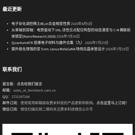
最近更新
电子杂化调控稀土RE₂In合金相变性质
2026年8月6日
从单轴到双轴：电势驱动下 IrN₄ 活性位点配位构型的动态演变与 C-N 偶联前
体锁定(Nano Research 2026)
2026年7月30日
QuantumATK 低维电子材料与器件合集（九）
2026年7月25日
面外极化增强的亚 5 nm Janus MoSiGeN4 场效应晶体管设计
2026年7月25日
联系我们
留言板
：
点击给我们留言
邮箱
：sales_at_fermitech.com.cn
QQ
：1732167264
邮件订阅
：使用常用邮箱接收费米科技的产品更新和新闻。
点击这里马上订阅！
微信订阅
：微信扫描右侧二维码关注费米科技微信公众号