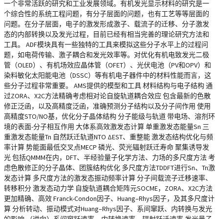
一个非常活跃的研究和工业发展领域。有机发光显示材料的研究是一
个综合性的系统工程问题，有分子层面的问题，也有工艺等等层面的
问题。在分子层面，电子的激发形成激子、载流子的迁移、分子激发
态的内部转换以及发光过程，目前已经有相当完善的理论研究方法和
工具。 ADF模块具有一些独特的工具来模拟这些分子水平上的过程问
题，如电荷传输、激子耦合和发光效率等。对优化有机电致发光二极
管（OLED）、有机场效应晶体管（OFET）、光伏电池（PV和OPV）和
染料敏化太阳能电池（DSSC）等有机电子器件中的材料性能而言，这
些分子过程非常重要。 AMS提供的模型和工具 材料结构与电子结构 通
过ZORA、X2C方法精确考虑相对论自旋轨道耦合效应 包含最新的色散
修正泛函，以及高精度泛函，准确预测分子结构以及分子间作用 使用
高精度STO/NO基，优化分子晶体结构 分子能级与轨道 带电场、溶剂环
境的表面-分子相互作用 大体系高效激发态计算 单重激发态能量Sn 三
重激发态能量Tn 自然跃迁轨道NTO ΔEST、重整能 激发态结构优化与频
率计算 势能面最低交叉点MECP 磷光、荧光辐射跃迁寿命 聚集诱导发
光 包括QMMM在内，DFT、半经验量子化学方法、力场的多尺度方法 考
虑色散修正的分子晶体、团簇结构优化 多尺度方法TDDFT进行Sn、Tn激
发态计算 多尺度方法的激发态振动频率计算 分子间载流子迁移速率、
转移积分 激发态动力学 自旋轨道耦合矩阵元SOCME，ZORA、X2C方法
更加精确、高效 Franck-Condon因子、Huang–Rhys因子，及其多尺度计
算 分析转动、振动模式对Huang–Rhys因子、系间窜跃、内转换与发光