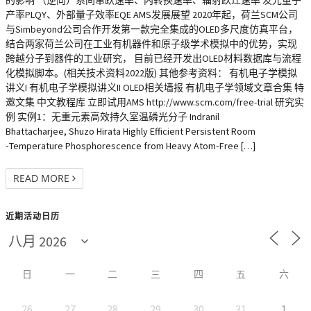
的影响 （逆向）系间窜跃速率、内转换速率、辐射跃迁速率 发光量子
产率PLQY、外部量子效率EQE AMS发展展望 2020年起，荷兰SCM公司
与Simbeyond公司合作开发第一款完全集成的OLED多尺度仿真平台，
结合两家荷兰公司在工业有机器件和原子级学术模拟中的优势，实现
跨越分子到器件的工业研究， 目前已经开发出OLED材料数据库与流程
化模拟脚本。(相关技术资料2022版) 其他参考资料： 有机电子学模拟
讲义I 有机电子学模拟讲义II OLED相关墙报 有机电子学领域文章合集 特
邀文集 中文教程库 立即试用AMS http://www.scm.com/free-trial 研究实
例 实例1：无重元素高效持久室温磷光分子 Indranil
Bhattacharjee, Shuzo Hirata Highly Efficient Persistent Room
‐Temperature Phosphorescence from Heavy Atom‐Free […]
READ MORE
近期活动日历
日
一
二
三
四
五
六
26
27
28
29
30
31
1