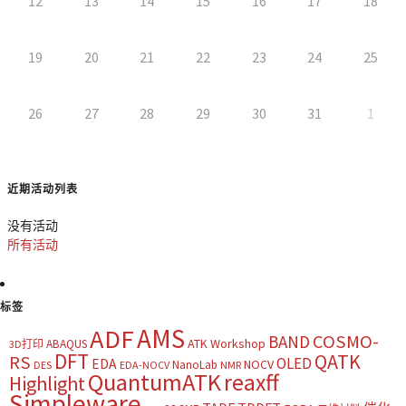
12
13
14
15
16
17
18
19
20
21
22
23
24
25
26
27
28
29
30
31
1
近期活动列表
没有活动
所有活动
标签
AMS
ADF
COSMO-
BAND
ATK Workshop
ABAQUS
3D打印
DFT
QATK
RS
OLED
EDA
NOCV
NanoLab
DES
EDA-NOCV
NMR
QuantumATK
reaxff
Highlight
Simpleware