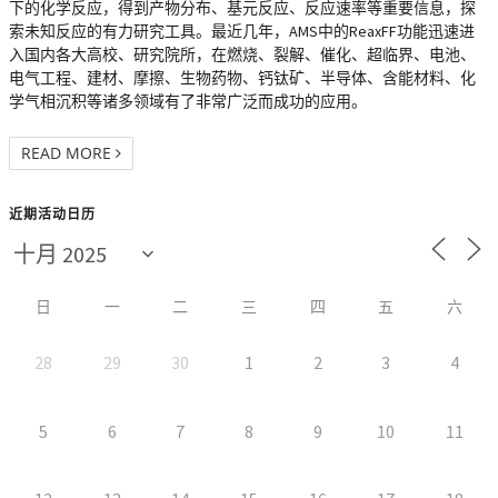
下的化学反应，得到产物分布、基元反应、反应速率等重要信息，探
索未知反应的有力研究工具。最近几年，AMS中的ReaxFF功能迅速进
入国内各大高校、研究院所，在燃烧、裂解、催化、超临界、电池、
电气工程、建材、摩擦、生物药物、钙钛矿、半导体、含能材料、化
学气相沉积等诸多领域有了非常广泛而成功的应用。
READ MORE
近期活动日历
日
一
二
三
四
五
六
28
29
30
1
2
3
4
5
6
7
8
9
10
11