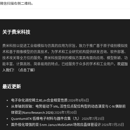
微信扫描右侧二维码。
关于费米科技
费米科技以促进工业级模拟与仿真的应用为宗旨，致力于推广基于原子级别模拟技
术和基于图像模型的仿真技术，为学术和工业研究机构提供研发咨询、软件部署、
技术攻关等全方位的服务。费米科技提供的模拟方案具有面向应用、模型新颖、功
能丰富、计算高效、简单易用的特点，已经服务于众多的学术和工业用户。
欢迎加
入我们！（点击了解）
最近更新
电子杂化调控稀土RE₂In合金相变性质
2026年8月6日
从单轴到双轴：电势驱动下 IrN₄ 活性位点配位构型的动态演变与 C-N 偶联前
体锁定(Nano Research 2026)
2026年7月30日
QuantumATK 低维电子材料与器件合集（九）
2026年7月25日
面外极化增强的亚 5 nm Janus MoSiGeN4 场效应晶体管设计
2026年7月25日