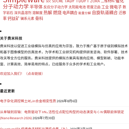
TADF
TDDFT
催化
ZORA
SOCME
二维材料
SOC
分子动力学
半导体
微电子
工业
反应分子动力学
太阳能电池
密度泛函
数
热解
燃烧
自旋轨道耦合
电声耦合
迁移
字岩石
深共晶溶剂
溶解度
能量分解
钙钛矿
骨科
率
镧系元素
关于费米科技
费米科技以促进工业级模拟与仿真的应用为宗旨，致力于推广基于原子级别模拟技术
和基于图像模型的仿真技术，为学术和工业研究机构提供研发咨询、软件部署、技术
攻关等全方位的服务。费米科技提供的模拟方案具有面向应用、模型新颖、功能丰
富、计算高效、简单易用的特点，已经服务于众多的学术和工业用户。
欢迎加入我们！（点击链接）
最近更新
电子杂化调控稀土RE₂In合金相变性质
2026年8月6日
从单轴到双轴：电势驱动下 IrN₄ 活性位点配位构型的动态演变与 C-N 偶联前体锁定
(Nano Research 2026)
2026年7月30日
QuantumATK 低维电子材料与器件合集（九）
2026年7月25日