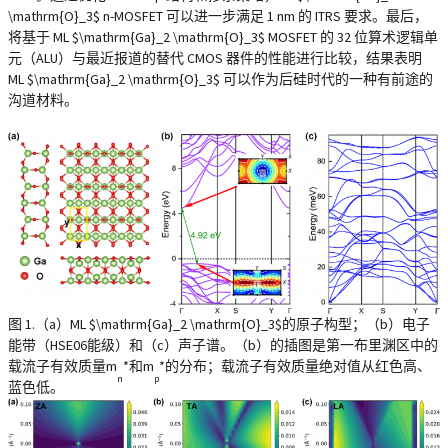
\mathrm{O}_3$ n-MOSFET 可以进一步满足 1 nm 的 ITRS 要求。最后，
将基于 ML $\mathrm{Ga}_2 \mathrm{O}_3$ MOSFET 的 32 位算术逻辑单
元（ALU）与最近报道的替代 CMOS 器件的性能进行比较，结果表明
ML $\mathrm{Ga}_2 \mathrm{O}_3$ 可以作为后硅时代的一种有前途的
沟道材料。
图 1.（a）ML $\mathrm{Ga}_2 \mathrm{O}_3$的原子构型；（b）电子
能带（HSE06能级）和（c）声子谱。（b）的插图是第一布里渊区中的
载流子有效质量m
*和m
*的分布；载流子有效质量绝对值从红色高、
n
p
蓝色低。