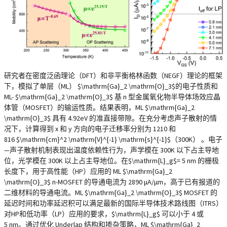
研究者在密度泛函理论（DFT）和非平衡格林函数（NEGF）理论的框架
下，模拟了单层（ML） $\mathrm{Ga}_2 \mathrm{O}_3$的电子性质和
ML- $\mathrm{Ga}_2 \mathrm{O}_3$ 基 n 型金属氧化物半导体场效应晶
体管（MOSFET）的输运性质。结果表明，ML $\mathrm{Ga}_2
\mathrm{O}_3$ 具有 4.92eV 的准直接带隙。在充分考虑声子散射的情
况下，计算得到 x 和 y 方向的电子迁移率分别为 1210 和
816 $\mathrm{cm}^2 \mathrm{V}^{-1} \mathrm{s}^{-1}$（300K） 。电子
—声子散射机制表现出温度依赖性行为，声学模在 300K 以下占主导地
位，光学模在 300K 以上占主导地位。在$\mathrm{L}_g$= 5 nm 的栅极
长度下，用于高性能（HP）应用的 ML $\mathrm{Ga}_2
\mathrm{O}_3$ n-MOSFET 的导通电流为 2890 μA/μm，高于已有报道的
二维材料的导通电流。ML $\mathrm{Ga}_2 \mathrm{O}_3$ MOSFET 的
延迟时间和功率延迟积可以满足最新的国际半导体技术路线图（ITRS）
对HP和低功率（LP）应用的要求，$\mathrm{L}_g$ 可以小于 4 或
5 nm。通过优化 Underlap 结构和掺杂策略，ML $\mathrm{Ga}_2