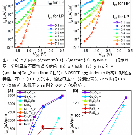
图4. （a）x 方向ML $\mathrm{Ga}_2 \mathrm{O}_3$ n-MOSFET 的示意
图。分别具有不同沟道长度的（b）x 方向和（c）y 方向的 ML
$\mathrm{Ga}_2 \mathrm{O}_3$ n-MOSFET（无 Underlap 结构）的输运
特性。在HP（LP）方案中，源极电压 V
分别设置为 7 nm 时的 0.68
dd
V（0.66 V）和低于 5 nm 时的 0.64 V（0.64 V）。