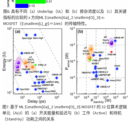
图6. 具有不同（a）Underlap（UL）和（b）掺杂浓度以及（c）其关键
指标的比较的 x 方向ML $\mathrm{Ga}_2 \mathrm{O}_3$ n-
MOSFET（$\mathrm{L}_g$＝1nm）的传输特性。
图7. 基于 ML $\mathrm{Ga}_2 \mathrm{O}_3$ MOSFET 的 32 位算术逻辑
单元（ALU）的（a）开关能量和延迟与（b）工作（Active）和待机
（Stand-by）功耗之间的关系