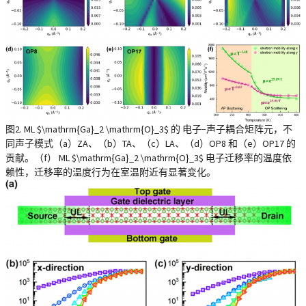
图2. ML $\mathrm{Ga}_2 \mathrm{O}_3$ 的 电子−声子耦合矩阵元，不
同声子模式（a）ZA、（b）TA、（c）LA、（d）OP8 和（e）OP17 的
贡献。（f） ML $\mathrm{Ga}_2 \mathrm{O}_3$ 电子迁移率的温度依
赖性，迁移率的温度行为在室温附近有显著变化。