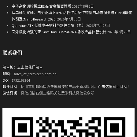
电子杂化调控稀土RE₂In合金相变性质
2026年8月6日
从单轴到双轴：电势驱动下 IrN₄ 活性位点配位构型的动态演变与 C-N 偶联前
体锁定(Nano Research 2026)
2026年7月30日
QuantumATK 低维电子材料与器件合集（九）
2026年7月25日
面外极化增强的亚 5 nm Janus MoSiGeN4 场效应晶体管设计
2026年7月25日
联系我们
留言板
：
点击给我们留言
邮箱
：sales_at_fermitech.com.cn
QQ
：1732167264
邮件订阅
：使用常用邮箱接收费米科技的产品更新和新闻。
点击这里马上订阅！
微信订阅
：微信扫描右侧二维码关注费米科技微信公众号