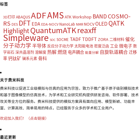
标签
AMS
ADF
COSMO-
BAND
ATK Workshop
ABAQUS
3D打印
DFT
QATK
RS
OLED
EDA
NOCV
NanoLab
DES
EDA-NOCV
NMR
QuantumATK
reaxff
Highlight
Simpleware
TADF
TDDFT
催化
ZORA
SOCME
二维材料
SOC
分子动力学
半导体
微电子
工业
反应分子动力学
太阳能电池
密度泛函
数
热解
燃烧
自旋轨道耦合
电声耦合
迁移
字岩石
深共晶溶剂
溶解度
能量分解
钙钛矿
骨科
率
镧系元素
关于费米科技
费米科技以促进工业级模拟与仿真的应用为宗旨，致力于推广基于原子级别模拟技术
和基于图像模型的仿真技术，为学术和工业研究机构提供研发咨询、软件部署、技术
攻关等全方位的服务。费米科技提供的模拟方案具有面向应用、模型新颖、功能丰
富、计算高效、简单易用的特点，已经服务于众多的学术和工业用户。
欢迎加入我们！（点击链接）
最近更新