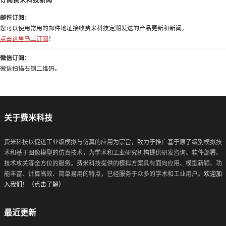
订阅费米科技新闻
邮件订阅：
您可以使用常用的邮件地址接收费米科技定期发送的产品更新和新闻。
点击这里马上订阅
！
微信订阅：
微信扫描右侧二维码。
关于费米科技
费米科技以促进工业级模拟与仿真的应用为宗旨，致力于推广基于原子级别模拟技
术和基于图像模型的仿真技术，为学术和工业研究机构提供研发咨询、软件部署、
技术攻关等全方位的服务。费米科技提供的模拟方案具有面向应用、模型新颖、功
能丰富、计算高效、简单易用的特点，已经服务于众多的学术和工业用户。
欢迎加
入我们！（点击了解）
最近更新