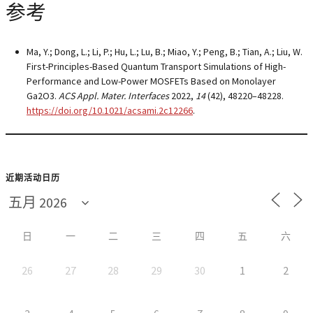
参考
Ma, Y.; Dong, L.; Li, P.; Hu, L.; Lu, B.; Miao, Y.; Peng, B.; Tian, A.; Liu, W.
First-Principles-Based Quantum Transport Simulations of High-
Performance and Low-Power MOSFETs Based on Monolayer
Ga2O3.
ACS Appl. Mater. Interfaces
2022
,
14
(42), 48220–48228.
https://doi.org/10.1021/acsami.2c12266
.
近期活动日历
日
一
二
三
四
五
六
26
27
28
29
30
1
2