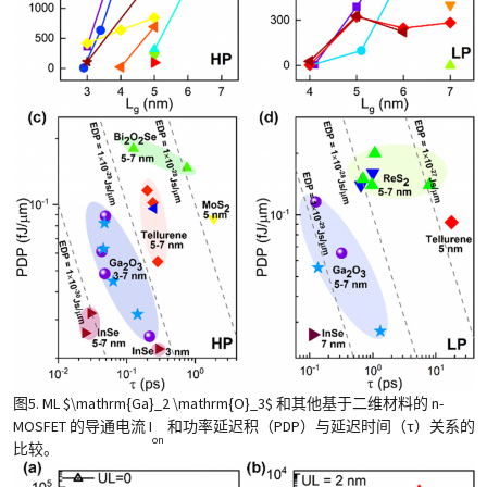
图5. ML $\mathrm{Ga}_2 \mathrm{O}_3$ 和其他基于二维材料的 n-
MOSFET 的导通电流 I
和功率延迟积（PDP）与延迟时间（τ）关系的
on
比较。