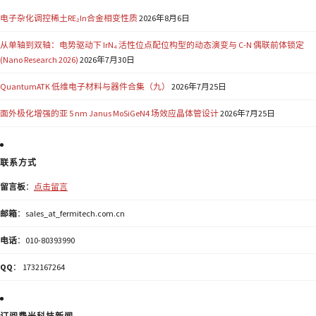
电子杂化调控稀土RE₂In合金相变性质
2026年8月6日
从单轴到双轴：电势驱动下 IrN₄ 活性位点配位构型的动态演变与 C-N 偶联前体锁定
(Nano Research 2026)
2026年7月30日
QuantumATK 低维电子材料与器件合集（九）
2026年7月25日
面外极化增强的亚 5 nm Janus MoSiGeN4 场效应晶体管设计
2026年7月25日
联系方式
留言板
：
点击留言
邮箱
：sales_at_fermitech.com.cn
电话
：010-80393990
QQ
： 1732167264