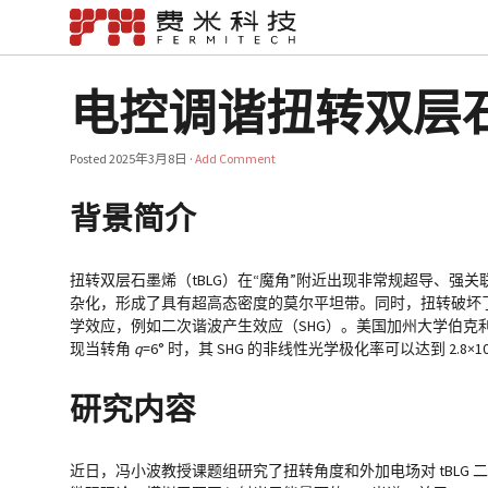
电控调谐扭转双层
Posted
2025年3月8日
·
Add Comment
背景简介
扭转双层石墨烯（tBLG）在“魔角”附近出现非常规超导、
杂化，形成了具有超高态密度的莫尔平坦带。同时，扭转破坏
学效应，例如二次谐波产生效应（SHG）。美国加州大学伯克利分校 
现当转角
q
=6° 时，其 SHG 的非线性光学极化率可以达到 2.8×1
研究内容
近日，冯小波教授课题组研究了扭转角度和外加电场对 tBLG