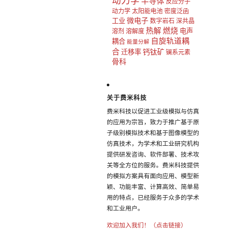
动力学
半导体
反应分子
动力学
太阳能电池
密度泛函
微电子
工业
数字岩石
深共晶
热解
燃烧
电声
溶剂
溶解度
自旋轨道耦
耦合
能量分解
合
钙钛矿
迁移率
镧系元素
骨科
关于费米科技
费米科技以促进工业级模拟与仿真
的应用为宗旨，致力于推广基于原
子级别模拟技术和基于图像模型的
仿真技术，为学术和工业研究机构
提供研发咨询、软件部署、技术攻
关等全方位的服务。费米科技提供
的模拟方案具有面向应用、模型新
颖、功能丰富、计算高效、简单易
用的特点，已经服务于众多的学术
和工业用户。
欢迎加入我们！（点击链接）