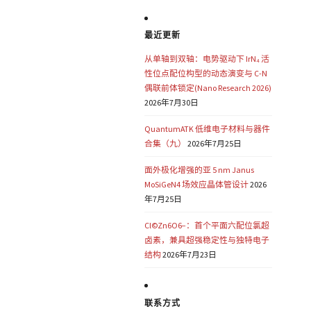
最近更新
从单轴到双轴：电势驱动下 IrN₄ 活
性位点配位构型的动态演变与 C-N
偶联前体锁定(Nano Research 2026)
2026年7月30日
QuantumATK 低维电子材料与器件
合集（九）
2026年7月25日
面外极化增强的亚 5 nm Janus
MoSiGeN4 场效应晶体管设计
2026
年7月25日
Cl©Zn6O6−：首个平面六配位氯超
卤素，兼具超强稳定性与独特电子
结构
2026年7月23日
联系方式