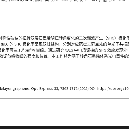
对称性破缺的扭转双层石墨烯随扭转角变化的二次谐波产生（SHG）极化
BLG 的 SHG 极化率呈现双峰结构，分别对应范霍夫奇点处的单光子共
达 10³ pm²/V 量级。通过研究 tBLG 中电场调控的 SHG 效应发
并有效调节吸收峰的强度和位置。本工作将为基于转角石墨烯体系光电器件
 bilayer graphene. Opt. Express 33, 7862-7872 (2025).DOI: https://doi.org/1