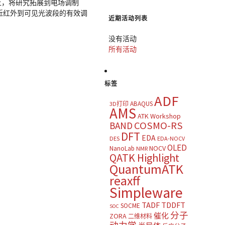
础上，将研究拓展到电场调制
应从近红外到可见光波段的有效调
近期活动列表
没有活动
所有活动
标签
ADF
ABAQUS
3D打印
AMS
ATK Workshop
COSMO-RS
BAND
DFT
EDA
DES
EDA-NOCV
OLED
NOCV
NanoLab
NMR
QATK Highlight
QuantumATK
reaxff
Simpleware
TADF
TDDFT
SOCME
SOC
分子
催化
ZORA
二维材料