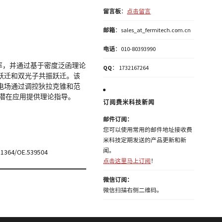
留言板
：
点击留言
邮箱
：sales_at_fermitech.com.cn
电话
：010-80393990
率，并通过基于密度泛函理论
QQ
： 1732167264
振跃迁和双光子共振跃迁。该
现外电场通过调控狄拉克锥和范
的潜在应用提供理论指导。
订阅费米科技新闻
邮件订阅：
您可以使用常用的邮件地址接收费
米科技定期发送的产品更新和新
闻。
0.1364/OE.539504
点击这里马上订阅
！
微信订阅：
微信扫描右侧二维码。