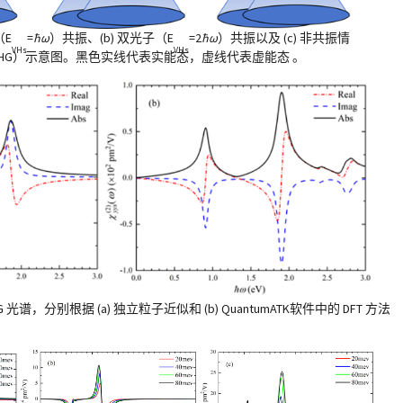
（E
=
ħω
）共振、(b) 双光子（E
=2
ħω
）共振以及 (c) 非共振情
VHs
VHs
HG）示意图。黑色实线代表实能态，虚线代表虚能态 。
的 SHG 光谱，分别根据 (a) 独立粒子近似和 (b) QuantumATK软件中的 DFT 方法