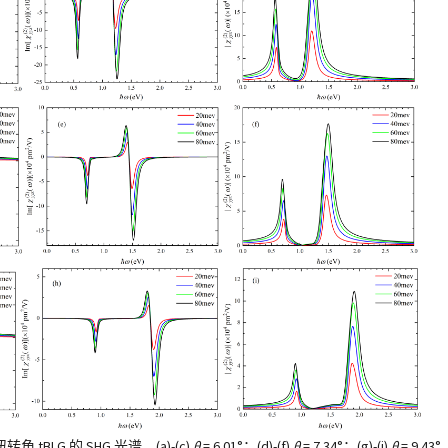
BLG 的 SHG 光谱。(a)-(c)
θ
= 6.01°；(d)-(f)
θ
= 7.34°；(g)-(i)
θ
= 9.43°