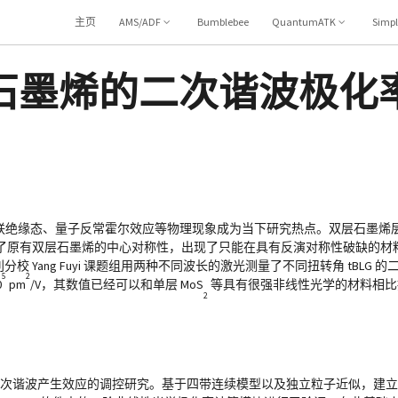
主页
AMS/ADF
Bumblebee
QuantumATK
Simp
石墨烯的二次谐波极化
强关联绝缘态、量子反常霍尔效应等物理现象成为当下研究热点。双层石墨烯
了原有双层石墨烯的中心对称性，出现了只能在具有反演对称性破缺的材
Yang Fuyi 课题组用两种不同波长的激光测量了不同扭转角 tBLG 
5
2
0
pm
/V，其数值已经可以和单层 MoS
等具有很强非线性光学的材料相比
2
 二次谐波产生效应的调控研究。基于四带连续模型以及独立粒子近似，建立了