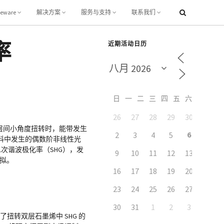
leware
解决方案
服务与支持
联系我们
率
近期活动日历
日
一
二
三
四
五
六
26
27
28
29
30
31
层间小角度扭转时，能带发生
6
2
3
4
5
7
料中发生的偶数阶非线性光
的二次谐波极化率（SHG），发
9
10
11
12
13
14
拟。
16
17
18
19
20
21
23
24
25
26
27
28
30
31
1
2
3
4
扭转双层石墨烯中 SHG 的