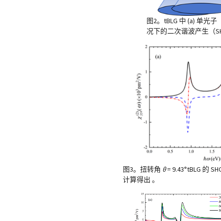
图2。tBLG 中 (a) 单光子
况下的二次谐波产生（S
图3。扭转角
θ
= 9.43°tBLG 
计算得出 。