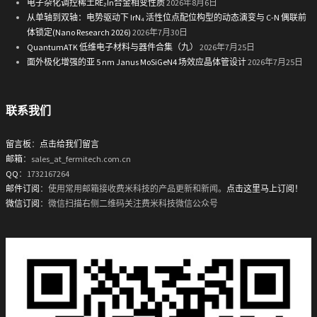
电子杂化调控稀土RE₂In合金相变性质
2026年8月6日
从单轴到双轴：电势驱动下 IrN₄ 活性位点配位构型的动态演变与 C-N 偶联前
体锁定(Nano Research 2026)
2026年7月30日
QuantumATK 低维电子材料与器件合集（九）
2026年7月25日
面外极化增强的亚 5 nm Janus MoSiGeN4 场效应晶体管设计
2026年7月25日
联系我们
留言板
：
点击给我们留言
邮箱
：sales_at_fermitech.com.cn
QQ
：1732167264
邮件订阅
：使用常用邮箱接收费米科技的产品更新和新闻。
点击这里马上订阅！
微信订阅
：微信扫描右侧二维码关注费米科技微信公众号