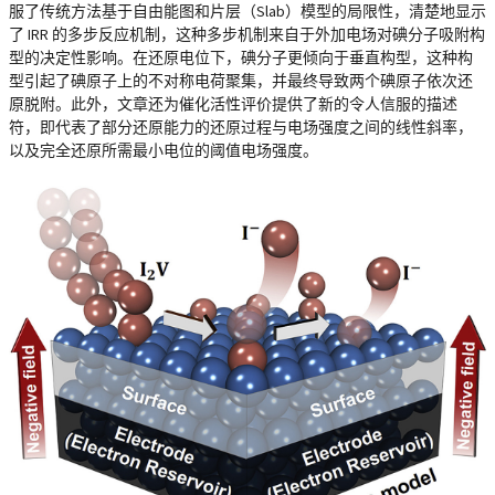
服了传统方法基于自由能图和片层（Slab）模型的局限性，清楚地显示
了 IRR 的多步反应机制，这种多步机制来自于外加电场对碘分子吸附构
型的决定性影响。在还原电位下，碘分子更倾向于垂直构型，这种构
型引起了碘原子上的不对称电荷聚集，并最终导致两个碘原子依次还
原脱附。此外，文章还为催化活性评价提供了新的令人信服的描述
符，即代表了部分还原能力的还原过程与电场强度之间的线性斜率，
以及完全还原所需最小电位的阈值电场强度。