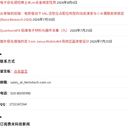
电子杂化调控稀土RE₂In合金相变性质
2026年8月6日
从单轴到双轴：电势驱动下 IrN₄ 活性位点配位构型的动态演变与 C-N 偶联前体锁定
(Nano Research 2026)
2026年7月30日
QuantumATK 低维电子材料与器件合集（九）
2026年7月25日
面外极化增强的亚 5 nm Janus MoSiGeN4 场效应晶体管设计
2026年7月25日
联系方式
留言板
：
点击留言
邮箱
：sales_at_fermitech.com.cn
电话
：010-80393990
QQ
： 1732167264
订阅费米科技新闻