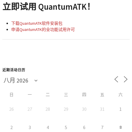
立即试用 QuantumATK！
下载QuantumATK软件安装包
申请QuantumATK的全功能试用许可
近期活动日历
日
一
二
三
四
五
六
26
27
28
29
30
31
1
8
2
3
4
5
6
7