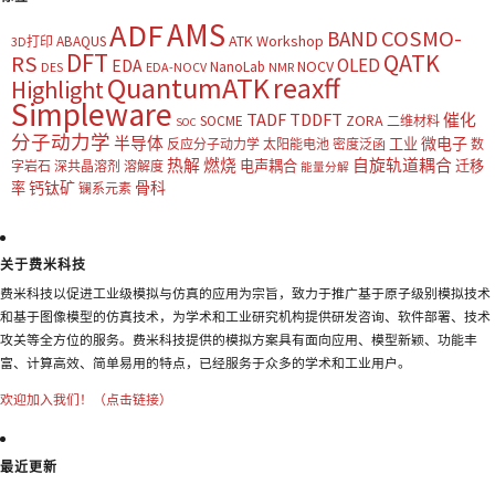
AMS
ADF
COSMO-
BAND
ATK Workshop
ABAQUS
3D打印
DFT
QATK
RS
OLED
EDA
NOCV
NanoLab
DES
EDA-NOCV
NMR
QuantumATK
reaxff
Highlight
Simpleware
TADF
TDDFT
催化
ZORA
SOCME
二维材料
SOC
分子动力学
半导体
微电子
工业
反应分子动力学
太阳能电池
密度泛函
数
热解
燃烧
自旋轨道耦合
电声耦合
迁移
字岩石
深共晶溶剂
溶解度
能量分解
钙钛矿
骨科
率
镧系元素
关于费米科技
费米科技以促进工业级模拟与仿真的应用为宗旨，致力于推广基于原子级别模拟技术
和基于图像模型的仿真技术，为学术和工业研究机构提供研发咨询、软件部署、技术
攻关等全方位的服务。费米科技提供的模拟方案具有面向应用、模型新颖、功能丰
富、计算高效、简单易用的特点，已经服务于众多的学术和工业用户。
欢迎加入我们！（点击链接）
最近更新