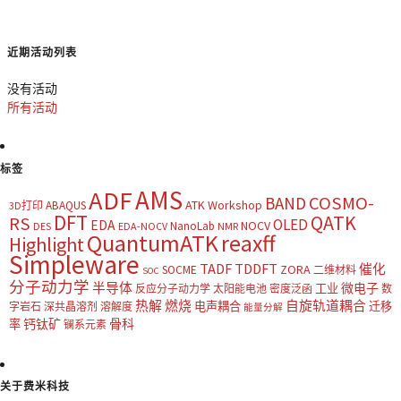
近期活动列表
没有活动
所有活动
标签
AMS
ADF
COSMO-
BAND
ATK Workshop
ABAQUS
3D打印
DFT
QATK
RS
OLED
EDA
NOCV
NanoLab
DES
EDA-NOCV
NMR
QuantumATK
reaxff
Highlight
Simpleware
TADF
TDDFT
催化
ZORA
SOCME
二维材料
SOC
分子动力学
半导体
微电子
工业
反应分子动力学
太阳能电池
密度泛函
数
热解
燃烧
自旋轨道耦合
电声耦合
迁移
字岩石
深共晶溶剂
溶解度
能量分解
钙钛矿
骨科
率
镧系元素
关于费米科技