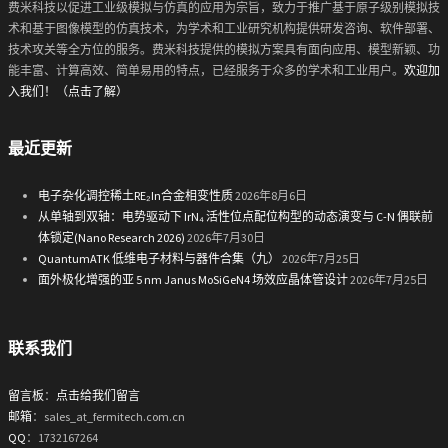
费米科技以促进工业级模拟与仿真的应用为宗旨，致力于推广基于原子级别模拟技
术和基于图像模型的仿真技术，为学术和工业研究机构提供研发咨询、软件部署、
技术攻关等全方位的服务。费米科技提供的模拟方案具有面向应用、模型新颖、功
能丰富、计算高效、简单易用的特点，已经服务于众多的学术和工业用户。
欢迎加
入我们！（点击了解）
最近更新
电子杂化调控稀土RE₂In合金相变性质
2026年8月6日
从单轴到双轴：电势驱动下 IrN₄ 活性位点配位构型的动态演变与 C-N 偶联前
体锁定(Nano Research 2026)
2026年7月30日
QuantumATK 低维电子材料与器件合集（九）
2026年7月25日
面外极化增强的亚 5 nm Janus MoSiGeN4 场效应晶体管设计
2026年7月25日
联系我们
留言板
：
点击给我们留言
邮箱
：sales_at_fermitech.com.cn
QQ
：1732167264