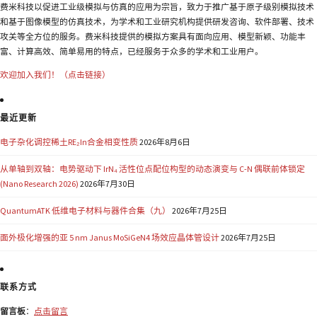
费米科技以促进工业级模拟与仿真的应用为宗旨，致力于推广基于原子级别模拟技术
和基于图像模型的仿真技术，为学术和工业研究机构提供研发咨询、软件部署、技术
攻关等全方位的服务。费米科技提供的模拟方案具有面向应用、模型新颖、功能丰
富、计算高效、简单易用的特点，已经服务于众多的学术和工业用户。
欢迎加入我们！（点击链接）
最近更新
电子杂化调控稀土RE₂In合金相变性质
2026年8月6日
从单轴到双轴：电势驱动下 IrN₄ 活性位点配位构型的动态演变与 C-N 偶联前体锁定
(Nano Research 2026)
2026年7月30日
QuantumATK 低维电子材料与器件合集（九）
2026年7月25日
面外极化增强的亚 5 nm Janus MoSiGeN4 场效应晶体管设计
2026年7月25日
联系方式
留言板
：
点击留言