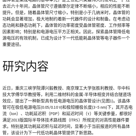
去近六十年间，晶体管尺寸遵循摩尔定律不断缩小，相应的性能不断
提升。但是，随着晶体管尺寸缩小，特别是小于几纳米时，晶体管的
功耗会显著增加，极大地制约着新一代器件的设计和制备。在考虑动
态功耗和静态功耗下，晶体管的功率密度受晶体管密度、工作频率等
因素影响；特别是和电源电压平方正相关。因此，探索晶体管降低电
源电压的有效机制，已成为设计下一代低能耗晶体管等电子器件一个
重要途径。
研究内容
近日，重庆三峡学院谭兴毅教授、南京理工大学张胜利教授、华中科
技大学傅华华教授等，利用二维材料的金属-半导体相变并结合隧道场
效应，提出了一种新型具有低电源电压的晶体管设计(见图1)。该晶体
管可在极低电源电压(0.05/0.10 V)和极短栅极长度(3~5 nm)下，其开态电
流（Ion）、功耗延迟积（PDP）和延迟时间（τ）等关键参量，都很好
满足2013版国际半导体技术路线图（ITRS）所规定的对高性能器件要
求。特别是其功耗延迟积与延迟时间，显著小于当前报道的所有晶体
管，该设计为下一代低功耗晶体管提供了新思路。