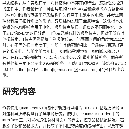
异质结构，从而实现在单一母体结构中不存在的特性。这篇论文报道
的工作中，作者设计了一种由导电的2D NbSe2层和绝缘的六方氮化硼
（h-BN）制成的范德华异质结构作为锂离子电池中的电极，并考查两
种材料层间扭转角度的影响。异质结构实现了金属特性，这使得本来
绝缘的h-BN能够应用于电池。吸附位点随扭曲角度的不同而变化。对
于5.21°和54.79°的扭转角，H位点是最有利的吸附位点，但对于所有其
他扭转角，T位点仍然是最有利吸附位点。当表面之间的角度为19.11°
时，在不同的扭曲角度下，与所有其他配置相比，异质结构表现出更
好的稳定性。与单个单层相比，吸附能得到增强，表明嵌入效果更
好。在19.11°的扭曲角下，结构显示出0.6eV的最小扩散势垒，而在所
有其他扭曲角下显示出0.9eV的势垒。开路电压为0.62 V。该结构显示出
185 $ \mathrm{mA}~\mathrm{h}~\mathrm{g}~\mathrm{m}^{−1}$的比容
量。
研究内容
作者使用 QuantumATK 中的原子轨道线型组合（LCAO）基组方法的DFT
对这种异质结构进行了详细的研究。使用 QuantumATK Builder 中的
Interface 工具可以构造任意材料之间的界面，控制晶格试配情况、超
胞原子数和晶格张力，并比较了不同扭转角度的结构特征，以及在锂