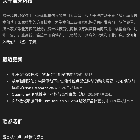
关于费米科技
费米科技以促进工业级模拟与仿真的应用为宗旨，致力于推广基于原子级别模拟技
术和基于图像模型的仿真技术，为学术和工业研究机构提供研发咨询、软件部署、
技术攻关等全方位的服务。费米科技提供的模拟方案具有面向应用、模型新颖、功
能丰富、计算高效、简单易用的特点，已经服务于众多的学术和工业用户。
欢迎加
入我们！（点击了解）
最近更新
电子杂化调控稀土RE₂In合金相变性质
2026年8月6日
从单轴到双轴：电势驱动下 IrN₄ 活性位点配位构型的动态演变与 C-N 偶联前
体锁定(Nano Research 2026)
2026年7月30日
QuantumATK 低维电子材料与器件合集（九）
2026年7月25日
面外极化增强的亚 5 nm Janus MoSiGeN4 场效应晶体管设计
2026年7月25日
联系我们
留言板
：
点击给我们留言