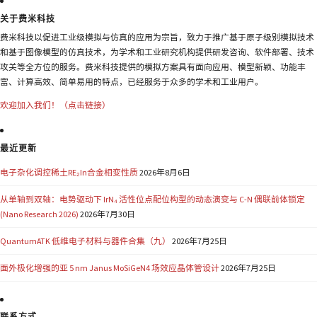
关于费米科技
费米科技以促进工业级模拟与仿真的应用为宗旨，致力于推广基于原子级别模拟技术
和基于图像模型的仿真技术，为学术和工业研究机构提供研发咨询、软件部署、技术
攻关等全方位的服务。费米科技提供的模拟方案具有面向应用、模型新颖、功能丰
富、计算高效、简单易用的特点，已经服务于众多的学术和工业用户。
欢迎加入我们！（点击链接）
最近更新
电子杂化调控稀土RE₂In合金相变性质
2026年8月6日
从单轴到双轴：电势驱动下 IrN₄ 活性位点配位构型的动态演变与 C-N 偶联前体锁定
(Nano Research 2026)
2026年7月30日
QuantumATK 低维电子材料与器件合集（九）
2026年7月25日
面外极化增强的亚 5 nm Janus MoSiGeN4 场效应晶体管设计
2026年7月25日
联系方式