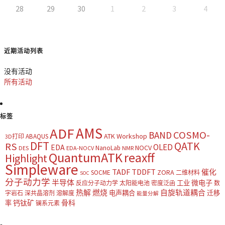
28
29
30
1
2
3
4
近期活动列表
没有活动
所有活动
标签
AMS
ADF
COSMO-
BAND
ATK Workshop
ABAQUS
3D打印
DFT
QATK
RS
OLED
EDA
NOCV
NanoLab
DES
EDA-NOCV
NMR
QuantumATK
reaxff
Highlight
Simpleware
TADF
TDDFT
催化
ZORA
SOCME
二维材料
SOC
分子动力学
半导体
微电子
工业
反应分子动力学
太阳能电池
密度泛函
数
热解
燃烧
自旋轨道耦合
电声耦合
迁移
字岩石
深共晶溶剂
溶解度
能量分解
钙钛矿
骨科
率
镧系元素