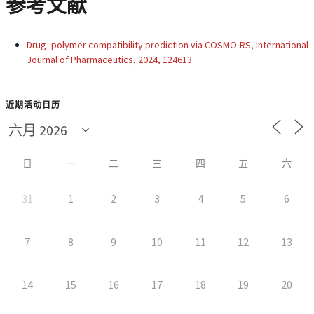
参考文献
Drug–polymer compatibility prediction via COSMO-RS, International
Journal of Pharmaceutics, 2024, 124613
近期活动日历
日
一
二
三
四
五
六
31
1
2
3
4
5
6
7
8
9
10
11
12
13
14
15
16
17
18
19
20