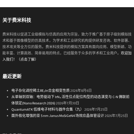
关于费米科技
费米科技以促进工业级模拟与仿真的应用为宗旨，致力于推广基于原子级别模拟技
术和基于图像模型的仿真技术，为学术和工业研究机构提供研发咨询、软件部署、
技术攻关等全方位的服务。费米科技提供的模拟方案具有面向应用、模型新颖、功
能丰富、计算高效、简单易用的特点，已经服务于众多的学术和工业用户。
欢迎加
入我们！（点击了解）
最近更新
电子杂化调控稀土RE₂In合金相变性质
2026年8月6日
从单轴到双轴：电势驱动下 IrN₄ 活性位点配位构型的动态演变与 C-N 偶联前
体锁定(Nano Research 2026)
2026年7月30日
QuantumATK 低维电子材料与器件合集（九）
2026年7月25日
面外极化增强的亚 5 nm Janus MoSiGeN4 场效应晶体管设计
2026年7月25日