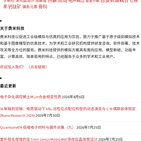
热解
燃烧
自旋轨道耦合
电声耦合
迁移
字岩石
深共晶溶剂
溶解度
能量分解
钙钛矿
骨科
率
镧系元素
关于费米科技
费米科技以促进工业级模拟与仿真的应用为宗旨，致力于推广基于原子级别模拟技术
和基于图像模型的仿真技术，为学术和工业研究机构提供研发咨询、软件部署、技术
攻关等全方位的服务。费米科技提供的模拟方案具有面向应用、模型新颖、功能丰
富、计算高效、简单易用的特点，已经服务于众多的学术和工业用户。
欢迎加入我们！（点击链接）
最近更新
电子杂化调控稀土RE₂In合金相变性质
2026年8月6日
从单轴到双轴：电势驱动下 IrN₄ 活性位点配位构型的动态演变与 C-N 偶联前体锁定
(Nano Research 2026)
2026年7月30日
QuantumATK 低维电子材料与器件合集（九）
2026年7月25日
面外极化增强的亚 5 nm Janus MoSiGeN4 场效应晶体管设计
2026年7月25日