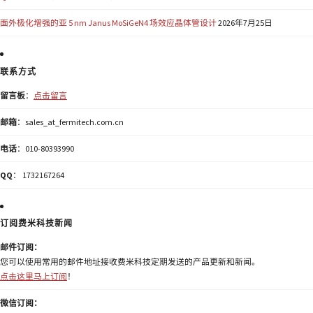
面外极化增强的亚 5 nm Janus MoSiGeN4 场效应晶体管设计
2026年7月25日
联系方式
留言板
：
点击留言
邮箱
：sales_at_fermitech.com.cn
电话
：010-80393990
QQ
： 1732167264
订阅费米科技新闻
邮件订阅：
您可以使用常用的邮件地址接收费米科技定期发送的产品更新和新闻。
点击这里马上订阅
！
微信订阅：