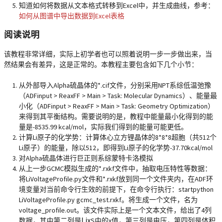
知道如何将数据从文本格式转移到Excel中，并生成曲线，参考：
如何从图谱中导出数据到Excel表格
阅读说明
该教程非常详细，实际上初学者也可以照着说明一步一步做出来，当
然结果会有差异，这是正常的。本教程主要包含如下几个小节：
从外部导入Alpha硫晶体的*.cif文件，分别采用NPT系综低温弛豫
（ADFinput > ReaxFF > Main > Task: Molecular Dynamics）、能量最
小化（ADFinput > ReaxFF > Main > Task: Geometry Optimization）
来得到其平衡结构。需要说明的是，教程中能量最小化得到的能
量是-8535.99 kcal/mol，实际我们得到的能量可能更低。
计算Li原子的化学势：计算体心立方锂晶体的8*8*8超胞（共512个
Li原子）的能量，除以512，即得到Li原子的化学势-37.70kcal/mol
对Alpha硫晶体进行巨正则系综蒙特卡洛模拟
从上一步GCMC模拟生成的*.rxkf文件中，抽取电压特性等数据：
将LiVoltageProfile.py文件和*.rxkf放到同一个文件夹内，在ADF环
境变量对当前命令行生效的前提下，在命令行执行：startpython
LiVoltageProfile.py gcmc_test.rxkf。将生成一个文件，名为
voltage_profile.out。该文件实际上是一个文本文件，给出了4列
Lix
数据，其中第二列是
S中的x值，第三列是电压，第四列是体积