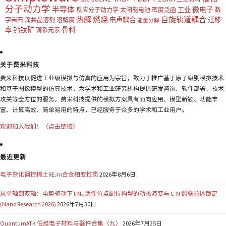
分子动力学
半导体
微电子
工业
反应分子动力学
太阳能电池
密度泛函
数
热解
燃烧
自旋轨道耦合
电声耦合
迁移
字岩石
深共晶溶剂
溶解度
能量分解
钙钛矿
骨科
率
镧系元素
关于费米科技
费米科技以促进工业级模拟与仿真的应用为宗旨，致力于推广基于原子级别模拟技术
和基于图像模型的仿真技术，为学术和工业研究机构提供研发咨询、软件部署、技术
攻关等全方位的服务。费米科技提供的模拟方案具有面向应用、模型新颖、功能丰
富、计算高效、简单易用的特点，已经服务于众多的学术和工业用户。
欢迎加入我们！（点击链接）
最近更新
电子杂化调控稀土RE₂In合金相变性质
2026年8月6日
从单轴到双轴：电势驱动下 IrN₄ 活性位点配位构型的动态演变与 C-N 偶联前体锁定
(Nano Research 2026)
2026年7月30日
QuantumATK 低维电子材料与器件合集（九）
2026年7月25日