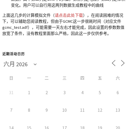
变化。用户可以自行用这两列数据生成教程中的曲线
上面这几步的计算模拟文件（
请点击此处下载
），在阅读困难的情况
下，可以辅助您阅读教程，但由于GCMC这一步很耗时间（对应文件
gcmc_test.adf），可能需要一天左右才能完成，因此设置的参数数值
放宽了条件，没有教程里面那么严格，因此这一步仅供参考。
近期活动日历
日
一
二
三
四
五
六
31
1
2
3
4
5
6
7
8
9
10
11
12
13
14
15
16
17
18
19
20