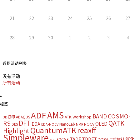
21
22
23
24
25
26
27
28
29
30
1
2
3
4
近期活动列表
没有活动
所有活动
标签
AMS
ADF
COSMO-
BAND
ATK Workshop
ABAQUS
3D打印
DFT
QATK
RS
OLED
EDA
NOCV
NanoLab
DES
EDA-NOCV
NMR
QuantumATK
reaxff
Highlight
Simpleware
TADF
TDDFT
催化
ZORA
SOCME
二维材料
SOC