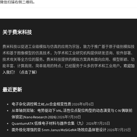
微信扫描右侧二维码。
关于费米科技
费米科技以促进工业级模拟与仿真的应用为宗旨，致力于推广基于原子级别模拟技
术和基于图像模型的仿真技术，为学术和工业研究机构提供研发咨询、软件部署、
技术攻关等全方位的服务。费米科技提供的模拟方案具有面向应用、模型新颖、功
能丰富、计算高效、简单易用的特点，已经服务于众多的学术和工业用户。
欢迎加
入我们！（点击了解）
最近更新
电子杂化调控稀土RE₂In合金相变性质
2026年8月6日
从单轴到双轴：电势驱动下 IrN₄ 活性位点配位构型的动态演变与 C-N 偶联前
体锁定(Nano Research 2026)
2026年7月30日
QuantumATK 低维电子材料与器件合集（九）
2026年7月25日
面外极化增强的亚 5 nm Janus MoSiGeN4 场效应晶体管设计
2026年7月25日