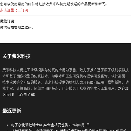
您可以使用常用的邮件地址接收费米科技定期发送的产品更新和新闻。
点击这里马上订阅
！
微信订阅：
微信扫描右侧二维码。
关于费米科技
费米科技以促进工业级模拟与仿真的应用为宗旨，致力于推广基于原子级别模拟技
术和基于图像模型的仿真技术，为学术和工业研究机构提供研发咨询、软件部署、
技术攻关等全方位的服务。费米科技提供的模拟方案具有面向应用、模型新颖、功
能丰富、计算高效、简单易用的特点，已经服务于众多的学术和工业用户。
欢迎加
入我们！（点击了解）
最近更新
电子杂化调控稀土RE₂In合金相变性质
2026年8月6日