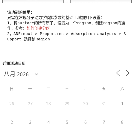
该功能的使用：

只需在常规分子动力学模拟参数的基础上增加如下设置：

1，将surface的所有原子，设置为一个region，创建region的操
作，参考：
2，ADFinput > Properties > Adsorption analysis > S
upport 选择该Region

近期活动日历
日
一
二
三
四
五
六
26
27
28
29
30
31
1
7
2
3
4
5
6
8