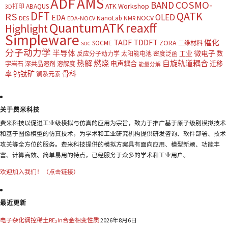
AMS
ADF
COSMO-
BAND
ATK Workshop
ABAQUS
3D打印
DFT
QATK
RS
OLED
EDA
NOCV
NanoLab
DES
EDA-NOCV
NMR
QuantumATK
reaxff
Highlight
Simpleware
TADF
TDDFT
催化
ZORA
SOCME
二维材料
SOC
分子动力学
半导体
微电子
工业
反应分子动力学
太阳能电池
密度泛函
数
热解
燃烧
自旋轨道耦合
电声耦合
迁移
字岩石
深共晶溶剂
溶解度
能量分解
钙钛矿
骨科
率
镧系元素
关于费米科技
费米科技以促进工业级模拟与仿真的应用为宗旨，致力于推广基于原子级别模拟技术
和基于图像模型的仿真技术，为学术和工业研究机构提供研发咨询、软件部署、技术
攻关等全方位的服务。费米科技提供的模拟方案具有面向应用、模型新颖、功能丰
富、计算高效、简单易用的特点，已经服务于众多的学术和工业用户。
欢迎加入我们！（点击链接）
最近更新
电子杂化调控稀土RE₂In合金相变性质
2026年8月6日