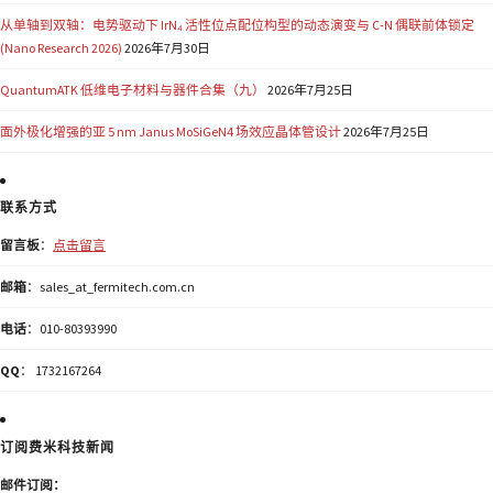
从单轴到双轴：电势驱动下 IrN₄ 活性位点配位构型的动态演变与 C-N 偶联前体锁定
(Nano Research 2026)
2026年7月30日
QuantumATK 低维电子材料与器件合集（九）
2026年7月25日
面外极化增强的亚 5 nm Janus MoSiGeN4 场效应晶体管设计
2026年7月25日
联系方式
留言板
：
点击留言
邮箱
：sales_at_fermitech.com.cn
电话
：010-80393990
QQ
： 1732167264
订阅费米科技新闻
邮件订阅：