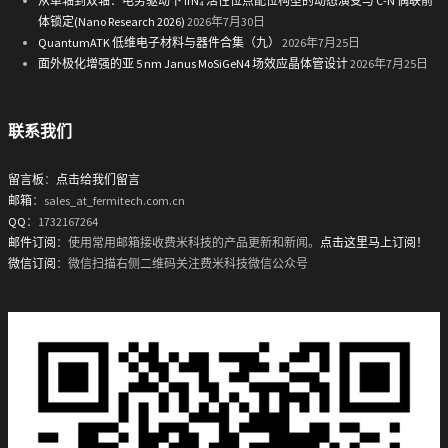
从单轴到双轴：电势驱动下 IrN₄ 活性位点配位构型的动态演变与 C-N 偶联前
体锁定(Nano Research 2026)
2026年7月30日
QuantumATK 低维电子材料与器件合集（九）
2026年7月25日
面外极化增强的亚 5 nm Janus MoSiGeN4 场效应晶体管设计
2026年7月25日
联系我们
留言板
：
点击给我们留言
邮箱
：sales_at_fermitech.com.cn
QQ
：1732167264
邮件订阅
：使用常用邮箱接收费米科技的产品更新和新闻。
点击这里马上订阅！
微信订阅
：微信扫描右侧二维码关注费米科技微信公众号