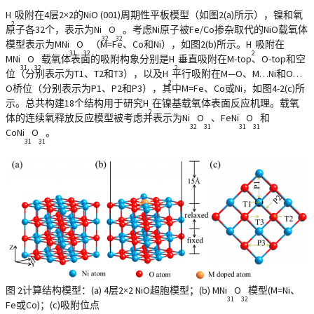
H
吸附在4层2×2的NiO (001)周期性平板模型（如图2(a)所示），镍和氧
2
原子各32个，表示为Ni
O
。考虑Ni原子被Fe/Co掺杂取代的NiO载氧体
32
32
模型表示为MNi
O
（M=Fe、Co和Ni），如图2(b)所示。H
吸附在
31
32
2
MNi
O
载氧体表面的吸附构象分别是H
垂直吸附在M-top、O-top和空
31
32
2
位（分别表示为T1、T2和T3），以及H
平行吸附在M—O、M…Ni和O…
2
O桥位（分别表示为P1、P2和P3），其中M=Fe、Co或Ni，如图4-2(c)所
示。总共构建18个结构用于研究H
在镍基载氧体表面反应机理。载氧
2
体的连续氧释放反应模型被考虑并表示为Ni
O
、FeNi
O
和
32
31
31
31
CoNi
O
。
31
31
图 2计算结构模型：(a) 4层2×2 NiO超胞模型；(b) MNi
O
模型(M=Ni、
31
32
Fe或Co)；(c)吸附位点