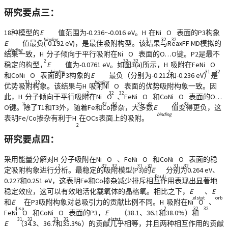
研究要点三：
18种模型的
E
值范围为-0.236~-0.016 eV。H
在Ni
O
表面的P3构象
binding
2
32
32
E
值最负(-0.192 eV)，是最佳吸附构型。该结果与ReaxFF MD模拟的
binding
结果一致，H
分子倾向于平行吸附在Ni
O
表面的O…O键。P2是最不
2
32
32
稳定的构型，
E
值为-0.0761 eV。如图3(a)所示，H
吸附在FeNi
O
binding
2
31
32
和CoNi
O
表面的P3构象的
E
最负（分别为-0.212和-0.236 eV）是
31
32
binding
优势吸附构象。该结果与H
吸附Ni
O
表面的优势吸附构象一致。因
2
32
32
此，H
分子倾向于平行吸附在Ni
O
、FeNi
O
和CoNi
O
表面的O…
2
32
32
31
32
31
32
O键。除了T1和T3外，随着Fe和Co掺杂，大多数
E
值变得更负，这
binding
表明Fe/Co掺杂有利于H
在OCs表面上的吸附。
2
研究要点四：
采用能量分解对H
分子吸附在Ni
O
、FeNi
O
和CoNi
O
表面的稳
2
32
32
31
32
31
32
定吸附构象进行分析。最稳定的吸附模型(P3)的
E
分别为0.264 eV、
Pauli
0.227和0.251 eV，这表明Fe和Co掺杂减少排斥相互作用表现出显著地
稳定效应，这可以有效地活化载氧体的晶格氧。相比之下，
E
、
E
elstat
orb
和
E
在P3吸附构象对总吸引力的贡献比例不同。H
吸附在Ni
O
、
disp
2
32
32
FeNi
O
和CoNi
O
表面的P3，
E
（38.1、36.1和38.0%）和
31
32
31
32
elstat
E
（34.3、36.7和35.3%）的贡献几乎相等，并且两种相互作用的贡献