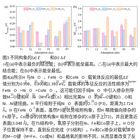
图3 不同构象的(a)
E
和(b) Δ
E
binding
barrier
○在(a)中表示最负的结合能；(b)中表示能垒最高。△在(a)中表示最大的
结合能；在(b)中表示能垒最低。
图4(a)所示H
与Ni
O
、FeNi
O
和CoNi
O
载氧体反应的最低Δ
E
2
32
32
31
32
31
32
barrier
值分别为0.998、0.800和1.380 eV。载氧体的本征反应的活性顺序为
FeNi
O
>Ni
O
>CoNi
O
。这可能归因于纯Ni
O
中引入掺杂剂导
31
32
32
32
31
32
32
32
致M—O键和M…Ni（M=Fe或Co）相比完美Ni
O
的Ni—O键和O…O和
32
32
Ni…Ni键扭曲。H
平行吸附于纯Ni
O
表面的O…O (P3)，距离为2.724
2
32
32
Å。H
在FeNi
O
表面，虽然P3是优势吸附构象，但H
略微偏向掺杂的
2
31
32
2
Fe原子。Co掺杂的优势构象H
吸附在掺杂的Co原子上(T1)，并且更靠近
2
表面(3.048 Å)。在TS结构中，氧原子分别在Ni、Fe和Co原子上，H
O分
2
子位置保持不变，直到反应完成（FS结构）。Fe和Co掺杂对载氧体中
的M—O键（M=Fe、Co或Ni）和晶格氧的影响不同，从而显着改变了反