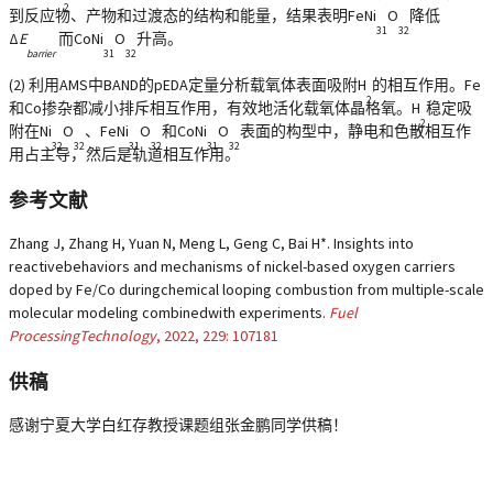
2
到反应物、产物和过渡态的结构和能量，结果表明FeNi
O
降低
31
32
Δ
E
而CoNi
O
升高。
barrier
31
32
(2) 利用AMS中BAND的pEDA定量分析载氧体表面吸附H
的相互作用。Fe
2
和Co掺杂都减小排斥相互作用，有效地活化载氧体晶格氧。H
稳定吸
2
附在Ni
O
、FeNi
O
和CoNi
O
表面的构型中，静电和色散相互作
32
32
31
32
31
32
用占主导，然后是轨道相互作用。
参考文献
Zhang J, Zhang H, Yuan N, Meng L, Geng C, Bai H*. Insights into
reactivebehaviors and mechanisms of nickel-based oxygen carriers
doped by Fe/Co duringchemical looping combustion from multiple-scale
molecular modeling combinedwith experiments.
Fuel
ProcessingTechnology
, 2022, 229: 107181
供稿
感谢宁夏大学白红存教授课题组张金鹏同学供稿！