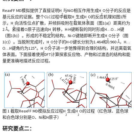
ReaxFF MD模拟提供了直接证明H
与NiO相互作用生成H
O分子的反应是
2
2
基元反应的证据。整个CLC过程中截取H
生成H
O的反应机理如图1所
2
2
示，H
向活性位点扩散，并倾斜吸附在载氧体表面（图1(a)）距离约为
2
2 Å。紧接着O原子迅速向H
转移，H-H键断裂的同时形成H…O…H键
2
（图1(b)）。形成的不稳定的结构，Ni-O键随即断开生成H
O分子（图
2
1(c)）。当脱附完成时，H
O分子的H-O键长分别为1.464和0.960 Å，H…
2
O…H键角约为125°。H
O分子进一步弛豫得到合理的结构，并远离载氧
2
体表面。下面接着使用DFT计算探索反应物、产物和过渡态的结构和能
量更准确地描述反应过程。
图 1 截取ReaxFF MD模拟反应过程H
生成H
O的过程（红色球、蓝色球
2
2
和白色球分别是O、Ni和H原子）
研究要点二：