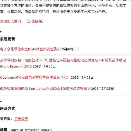
攻关等全方位的服务。费米科技提供的模拟方案具有面向应用、模型新颖、功能丰
富、计算高效、简单易用的特点，已经服务于众多的学术和工业用户。
欢迎加入我们！（点击链接）
最近更新
电子杂化调控稀土RE₂In合金相变性质
2026年8月6日
从单轴到双轴：电势驱动下 IrN₄ 活性位点配位构型的动态演变与 C-N 偶联前体锁定
(Nano Research 2026)
2026年7月30日
QuantumATK 低维电子材料与器件合集（九）
2026年7月25日
面外极化增强的亚 5 nm Janus MoSiGeN4 场效应晶体管设计
2026年7月25日
联系方式
留言板
：
点击留言
邮箱
：sales_at_fermitech.com.cn