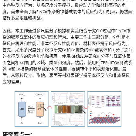
中各种反应行为，从多尺度分子模拟、反应动力学和材料表征的角
度，尚未全面了解Fe/Co掺杂的镍基载氧体的反应行为和机理，仍然面
临许多局限性和挑战。
因此，本工作通过多尺度分子模拟和实验结合研究CLC过程中Fe/Co掺
杂的镍基载氧体的反应机理和行为。主要工作由三部分组，分别是本
征反应机理和性能、非本征反应性能评价、材料表征揭示反应行为。
首先，采用多尺度分子模拟研究Fe和Co掺杂的NiO载氧体和H
分子之间
2
的本征反应的反应能垒和机理。使用IGM和EDA研究H
分子与载氧体表
2
面之间相互作用的区域、类型和强度。然后，使用H
-TPR和TGA测试系
2
列Fe和Co掺杂的镍基载氧体的性能，得到转化率和表观活化能。最
后，从颗粒尺寸、形貌、表面等材料表征学揭示本征反应和非本征反
应的差异。
研究要点一：