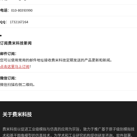
电话
：010-80393990
QQ
： 1732167264
订阅费米科技新闻
邮件订阅：
您可以使用常用的邮件地址接收费米科技定期发送的产品更新和新闻。
点击这里马上订阅
！
微信订阅：
微信扫描右侧二维码。
关于费米科技
费米科技以促进工业级模拟与仿真的应用为宗旨，致力于推广基于原子级别模拟技
术和基于图像模型的仿真技术，为学术和工业研究机构提供研发咨询、软件部署、