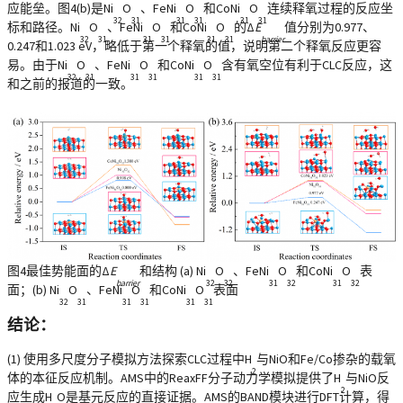
应能垒。图4(b)是Ni
O
、FeNi
O
和CoNi
O
连续释氧过程的反应坐
32
31
31
31
31
31
标和路径。Ni
O
、FeNi
O
和CoNi
O
的Δ
E
值分别为0.977、
32
31
31
31
31
31
barrier
0.247和1.023 eV，略低于第一个释氧的值，说明第二个释氧反应更容
易。由于Ni
O
、FeNi
O
和CoNi
O
含有氧空位有利于CLC反应，这
32
31
31
31
31
31
和之前的报道的一致。
图4最佳势能面的Δ
E
和结构 (a) Ni
O
、FeNi
O
和CoNi
O
表
barrier
32
32
31
32
31
32
面；(b) Ni
O
、FeNi
O
和CoNi
O
表面
32
31
31
31
31
31
结论：
(1) 使用多尺度分子模拟方法探索CLC过程中H
与NiO和Fe/Co掺杂的载氧
2
体的本征反应机制。AMS中的ReaxFF分子动力学模拟提供了H
与NiO反
2
应生成H
O是基元反应的直接证据。AMS的BAND模块进行DFT计算，得