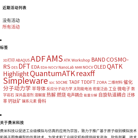
近期活动列表
没有活动
所有活动
标签
AMS
ADF
COSMO-
BAND
ATK Workshop
ABAQUS
3D打印
DFT
QATK
RS
OLED
EDA
NOCV
NanoLab
DES
EDA-NOCV
NMR
QuantumATK
reaxff
Highlight
Simpleware
TADF
TDDFT
催化
ZORA
SOCME
二维材料
SOC
分子动力学
半导体
微电子
工业
反应分子动力学
太阳能电池
密度泛函
数
热解
燃烧
自旋轨道耦合
电声耦合
迁移
字岩石
深共晶溶剂
溶解度
能量分解
钙钛矿
骨科
率
镧系元素
关于费米科技
费米科技以促进工业级模拟与仿真的应用为宗旨，致力于推广基于原子级别模拟技术
和基于图像模型的仿真技术，为学术和工业研究机构提供研发咨询、软件部署、技术