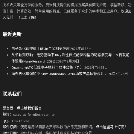
技术攻关等全方位的服务。费米科技提供的模拟方案具有面向应用、模型新颖、功
能丰富、计算高效、简单易用的特点，已经服务于众多的学术和工业用户。
欢迎加
入我们！（点击了解）
最近更新
电子杂化调控稀土RE₂In合金相变性质
2026年8月6日
从单轴到双轴：电势驱动下 IrN₄ 活性位点配位构型的动态演变与 C-N 偶联前
体锁定(Nano Research 2026)
2026年7月30日
QuantumATK 低维电子材料与器件合集（九）
2026年7月25日
面外极化增强的亚 5 nm Janus MoSiGeN4 场效应晶体管设计
2026年7月25日
联系我们
留言板
：
点击给我们留言
邮箱
：sales_at_fermitech.com.cn
QQ
：1732167264
邮件订阅
：使用常用邮箱接收费米科技的产品更新和新闻。
点击这里马上订阅！
微信订阅
：微信扫描右侧二维码关注费米科技微信公众号