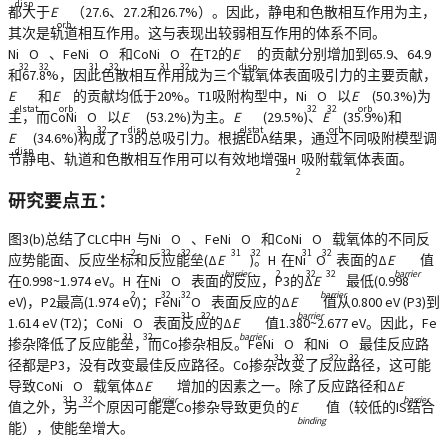
disp
都大于
E
（27.6、27.2和26.7%）。因此，静电和色散相互作用为主，
orb
其次是轨道相互作用。这与表现出较弱相互作用的体系不同。
Ni
O
、FeNi
O
和CoNi
O
在T2的
E
的贡献分别增加到65.9、64.9
32
32
31
32
31
32
disp
和67.8%，因此色散相互作用成为三个载氧体表面吸引力的主要贡献，
E
和
E
的贡献均低于20%。T1吸附构型中，Ni
O
以
E
(50.3%)为
elstat
orb
32
32
orb
主，而CoNi
O
以
E
(53.2%)为主。
E
(29.5%)、
E
(35.9%)和
31
32
disp
elstat
orb
E
(34.6%)构成了T3的总吸引力。根据EDA结果，通过不同吸附模型调
disp
节静电、轨道和色散相互作用可以有效地增强H
吸附载氧体表面。
2
研究要点五：
图3(b)总结了CLC中H
与Ni
O
、FeNi
O
和CoNi
O
载氧体的不同反
2
32
32
31
32
31
32
应势能面、反应坐标和反应能垒(Δ
E
)。H
在Ni
O
表面的Δ
E
值
barrier
2
32
32
barrier
在0.998~1.974 eV。H
在Ni
O
表面的反应，P3的Δ
E
最低(0.998
2
32
32
barrier
eV)，P2最高(1.974 eV)；FeNi
O
表面反应的Δ
E
值从0.800 eV (P3)到
31
32
barrier
1.614 eV (T2)；CoNi
O
表面反应的Δ
E
值1.380~2.677 eV。因此，Fe
31
32
barrier
掺杂降低了反应能垒，而Co掺杂相反。FeNi
O
和Ni
O
最佳反应路
31
32
32
32
径都是P3，没有改变最佳反应路径。Co掺杂改变了反应路径，这可能
导致CoNi
O
载氧体Δ
E
增加的因素之一。除了反应路径和Δ
E
31
32
barrier
barrier
值之外，另一个原因可能是Co掺杂导致更负的
E
值（较低的IS结合
binding
能），使能垒增大。