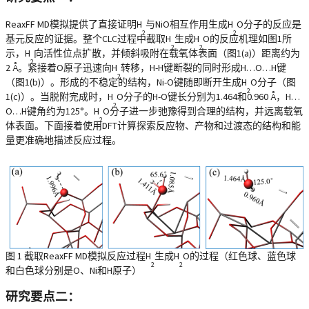
ReaxFF MD模拟提供了直接证明H
与NiO相互作用生成H
O分子的反应是
2
2
基元反应的证据。整个CLC过程中截取H
生成H
O的反应机理如图1所
2
2
示，H
向活性位点扩散，并倾斜吸附在载氧体表面（图1(a)）距离约为
2
2 Å。紧接着O原子迅速向H
转移，H-H键断裂的同时形成H…O…H键
2
（图1(b)）。形成的不稳定的结构，Ni-O键随即断开生成H
O分子（图
2
1(c)）。当脱附完成时，H
O分子的H-O键长分别为1.464和0.960 Å，H…
2
O…H键角约为125°。H
O分子进一步弛豫得到合理的结构，并远离载氧
2
体表面。下面接着使用DFT计算探索反应物、产物和过渡态的结构和能
量更准确地描述反应过程。
图 1 截取ReaxFF MD模拟反应过程H
生成H
O的过程（红色球、蓝色球
2
2
和白色球分别是O、Ni和H原子）
研究要点二：