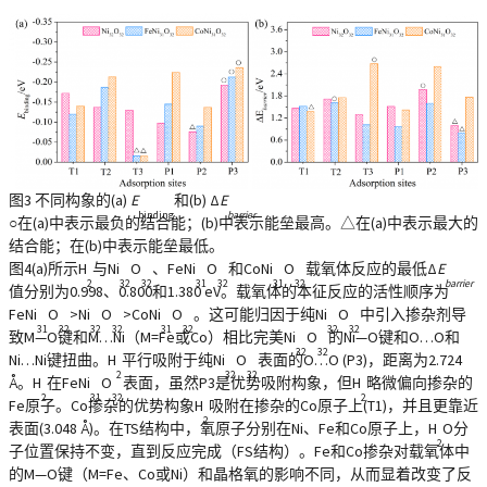
图3 不同构象的(a)
E
和(b) Δ
E
binding
barrier
○在(a)中表示最负的结合能；(b)中表示能垒最高。△在(a)中表示最大的
结合能；在(b)中表示能垒最低。
图4(a)所示H
与Ni
O
、FeNi
O
和CoNi
O
载氧体反应的最低Δ
E
2
32
32
31
32
31
32
barrier
值分别为0.998、0.800和1.380 eV。载氧体的本征反应的活性顺序为
FeNi
O
>Ni
O
>CoNi
O
。这可能归因于纯Ni
O
中引入掺杂剂导
31
32
32
32
31
32
32
32
致M—O键和M…Ni（M=Fe或Co）相比完美Ni
O
的Ni—O键和O…O和
32
32
Ni…Ni键扭曲。H
平行吸附于纯Ni
O
表面的O…O (P3)，距离为2.724
2
32
32
Å。H
在FeNi
O
表面，虽然P3是优势吸附构象，但H
略微偏向掺杂的
2
31
32
2
Fe原子。Co掺杂的优势构象H
吸附在掺杂的Co原子上(T1)，并且更靠近
2
表面(3.048 Å)。在TS结构中，氧原子分别在Ni、Fe和Co原子上，H
O分
2
子位置保持不变，直到反应完成（FS结构）。Fe和Co掺杂对载氧体中
的M—O键（M=Fe、Co或Ni）和晶格氧的影响不同，从而显着改变了反