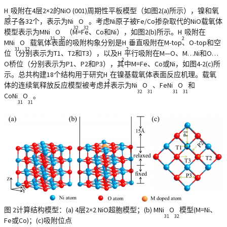
H
吸附在4层2×2的NiO (001)周期性平板模型（如图2(a)所示），镍和氧
2
原子各32个，表示为Ni
O
。考虑Ni原子被Fe/Co掺杂取代的NiO载氧体
32
32
模型表示为MNi
O
（M=Fe、Co和Ni），如图2(b)所示。H
吸附在
31
32
2
MNi
O
载氧体表面的吸附构象分别是H
垂直吸附在M-top、O-top和空
31
32
2
位（分别表示为T1、T2和T3），以及H
平行吸附在M—O、M…Ni和O…
2
O桥位（分别表示为P1、P2和P3），其中M=Fe、Co或Ni，如图4-2(c)所
示。总共构建18个结构用于研究H
在镍基载氧体表面反应机理。载氧
2
体的连续氧释放反应模型被考虑并表示为Ni
O
、FeNi
O
和
32
31
31
31
CoNi
O
。
31
31
图 2计算结构模型：(a) 4层2×2 NiO超胞模型；(b) MNi
O
模型(M=Ni、
31
32
Fe或Co)；(c)吸附位点