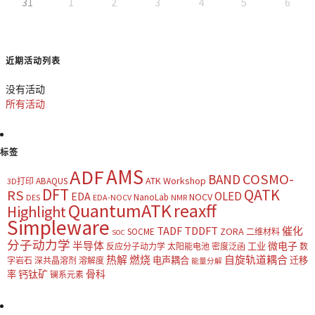
31
1
2
3
4
5
6
近期活动列表
没有活动
所有活动
标签
AMS
ADF
COSMO-
BAND
ATK Workshop
ABAQUS
3D打印
DFT
QATK
RS
OLED
EDA
NOCV
NanoLab
DES
EDA-NOCV
NMR
QuantumATK
reaxff
Highlight
Simpleware
TADF
TDDFT
催化
ZORA
SOCME
二维材料
SOC
分子动力学
半导体
微电子
工业
反应分子动力学
太阳能电池
密度泛函
数
热解
燃烧
自旋轨道耦合
电声耦合
迁移
字岩石
深共晶溶剂
溶解度
能量分解
钙钛矿
骨科
率
镧系元素