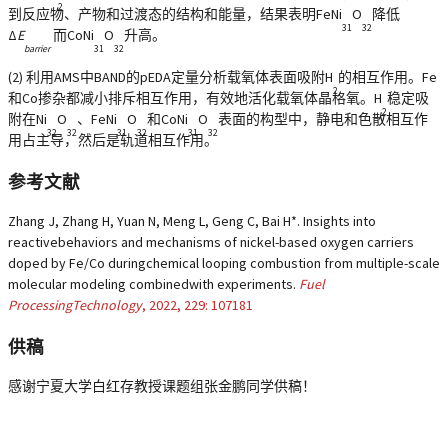
2
到反应物、产物和过渡态的结构和能量，结果表明FeNi
O
降低
31
32
Δ
E
而CoNi
O
升高。
barrier
31
32
(2) 利用AMS中BAND的pEDA定量分析载氧体表面吸附H
的相互作用。Fe
2
和Co掺杂都减小排斥相互作用，有效地活化载氧体晶格氧。H
稳定吸
2
附在Ni
O
、FeNi
O
和CoNi
O
表面的构型中，静电和色散相互作
32
32
31
32
31
32
用占主导，然后是轨道相互作用。
参考文献
Zhang J, Zhang H, Yuan N, Meng L, Geng C, Bai H*. Insights into
reactivebehaviors and mechanisms of nickel-based oxygen carriers
doped by Fe/Co duringchemical looping combustion from multiple-scale
molecular modeling combinedwith experiments.
Fuel
ProcessingTechnology
, 2022, 229: 107181
供稿
感谢宁夏大学白红存教授课题组张金鹏同学供稿！