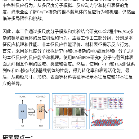
中各种反应行为，从多尺度分子模拟、反应动力学和材料表征的角
度，尚未全面了解Fe/Co掺杂的镍基载氧体的反应行为和机理，仍然面
临许多局限性和挑战。
因此，本工作通过多尺度分子模拟和实验结合研究CLC过程中Fe/Co掺
杂的镍基载氧体的反应机理和行为。主要工作由三部分组，分别是本
征反应机理和性能、非本征反应性能评价、材料表征揭示反应行为。
首先，采用多尺度分子模拟研究Fe和Co掺杂的NiO载氧体和H
分子之间
2
的本征反应的反应能垒和机理。使用IGM和EDA研究H
分子与载氧体表
2
面之间相互作用的区域、类型和强度。然后，使用H
-TPR和TGA测试系
2
列Fe和Co掺杂的镍基载氧体的性能，得到转化率和表观活化能。最
后，从颗粒尺寸、形貌、表面等材料表征学揭示本征反应和非本征反
应的差异。
研究要点一：