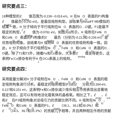
研究要点三：
18种模型的
E
值范围为-0.236~-0.016 eV。H
在Ni
O
表面的P3构象
binding
2
32
32
E
值最负(-0.192 eV)，是最佳吸附构型。该结果与ReaxFF MD模拟的
binding
结果一致，H
分子倾向于平行吸附在Ni
O
表面的O…O键。P2是最不
2
32
32
稳定的构型，
E
值为-0.0761 eV。如图3(a)所示，H
吸附在FeNi
O
binding
2
31
32
和CoNi
O
表面的P3构象的
E
最负（分别为-0.212和-0.236 eV）是
31
32
binding
优势吸附构象。该结果与H
吸附Ni
O
表面的优势吸附构象一致。因
2
32
32
此，H
分子倾向于平行吸附在Ni
O
、FeNi
O
和CoNi
O
表面的O…
2
32
32
31
32
31
32
O键。除了T1和T3外，随着Fe和Co掺杂，大多数
E
值变得更负，这
binding
表明Fe/Co掺杂有利于H
在OCs表面上的吸附。
2
研究要点四：
采用能量分解对H
分子吸附在Ni
O
、FeNi
O
和CoNi
O
表面的稳
2
32
32
31
32
31
32
定吸附构象进行分析。最稳定的吸附模型(P3)的
E
分别为0.264 eV、
Pauli
0.227和0.251 eV，这表明Fe和Co掺杂减少排斥相互作用表现出显著地
稳定效应，这可以有效地活化载氧体的晶格氧。相比之下，
E
、
E
elstat
orb
和
E
在P3吸附构象对总吸引力的贡献比例不同。H
吸附在Ni
O
、
disp
2
32
32
FeNi
O
和CoNi
O
表面的P3，
E
（38.1、36.1和38.0%）和
31
32
31
32
elstat
E
（34.3、36.7和35.3%）的贡献几乎相等，并且两种相互作用的贡献