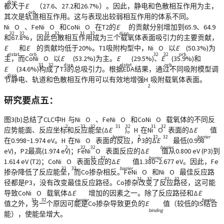
disp
都大于
E
（27.6、27.2和26.7%）。因此，静电和色散相互作用为主，
orb
其次是轨道相互作用。这与表现出较弱相互作用的体系不同。
Ni
O
、FeNi
O
和CoNi
O
在T2的
E
的贡献分别增加到65.9、64.9
32
32
31
32
31
32
disp
和67.8%，因此色散相互作用成为三个载氧体表面吸引力的主要贡献，
E
和
E
的贡献均低于20%。T1吸附构型中，Ni
O
以
E
(50.3%)为
elstat
orb
32
32
orb
主，而CoNi
O
以
E
(53.2%)为主。
E
(29.5%)、
E
(35.9%)和
31
32
disp
elstat
orb
E
(34.6%)构成了T3的总吸引力。根据EDA结果，通过不同吸附模型调
disp
节静电、轨道和色散相互作用可以有效地增强H
吸附载氧体表面。
2
研究要点五：
图3(b)总结了CLC中H
与Ni
O
、FeNi
O
和CoNi
O
载氧体的不同反
2
32
32
31
32
31
32
应势能面、反应坐标和反应能垒(Δ
E
)。H
在Ni
O
表面的Δ
E
值
barrier
2
32
32
barrier
在0.998~1.974 eV。H
在Ni
O
表面的反应，P3的Δ
E
最低(0.998
2
32
32
barrier
eV)，P2最高(1.974 eV)；FeNi
O
表面反应的Δ
E
值从0.800 eV (P3)到
31
32
barrier
1.614 eV (T2)；CoNi
O
表面反应的Δ
E
值1.380~2.677 eV。因此，Fe
31
32
barrier
掺杂降低了反应能垒，而Co掺杂相反。FeNi
O
和Ni
O
最佳反应路
31
32
32
32
径都是P3，没有改变最佳反应路径。Co掺杂改变了反应路径，这可能
导致CoNi
O
载氧体Δ
E
增加的因素之一。除了反应路径和Δ
E
31
32
barrier
barrier
值之外，另一个原因可能是Co掺杂导致更负的
E
值（较低的IS结合
binding
能），使能垒增大。