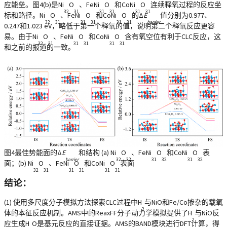
应能垒。图4(b)是Ni
O
、FeNi
O
和CoNi
O
连续释氧过程的反应坐
32
31
31
31
31
31
标和路径。Ni
O
、FeNi
O
和CoNi
O
的Δ
E
值分别为0.977、
32
31
31
31
31
31
barrier
0.247和1.023 eV，略低于第一个释氧的值，说明第二个释氧反应更容
易。由于Ni
O
、FeNi
O
和CoNi
O
含有氧空位有利于CLC反应，这
32
31
31
31
31
31
和之前的报道的一致。
图4最佳势能面的Δ
E
和结构 (a) Ni
O
、FeNi
O
和CoNi
O
表
barrier
32
32
31
32
31
32
面；(b) Ni
O
、FeNi
O
和CoNi
O
表面
32
31
31
31
31
31
结论：
(1) 使用多尺度分子模拟方法探索CLC过程中H
与NiO和Fe/Co掺杂的载氧
2
体的本征反应机制。AMS中的ReaxFF分子动力学模拟提供了H
与NiO反
2
应生成H
O是基元反应的直接证据。AMS的BAND模块进行DFT计算，得