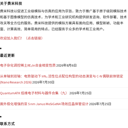
关于费米科技
费米科技以促进工业级模拟与仿真的应用为宗旨，致力于推广基于原子级别模拟技术
和基于图像模型的仿真技术，为学术和工业研究机构提供研发咨询、软件部署、技术
攻关等全方位的服务。费米科技提供的模拟方案具有面向应用、模型新颖、功能丰
富、计算高效、简单易用的特点，已经服务于众多的学术和工业用户。
欢迎加入我们！（点击链接）
最近更新
电子杂化调控稀土RE₂In合金相变性质
2026年8月6日
从单轴到双轴：电势驱动下 IrN₄ 活性位点配位构型的动态演变与 C-N 偶联前体锁定
(Nano Research 2026)
2026年7月30日
QuantumATK 低维电子材料与器件合集（九）
2026年7月25日
面外极化增强的亚 5 nm Janus MoSiGeN4 场效应晶体管设计
2026年7月25日
联系方式