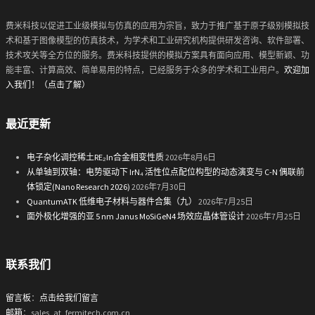
费米科技以促进工业级模拟与仿真的应用为宗旨，致力于推广基于原子级别模拟技
术和基于图像模型的仿真技术，为学术和工业研究机构提供研发咨询、软件部署、
技术攻关等全方位的服务。费米科技提供的模拟方案具有面向应用、模型新颖、功
能丰富、计算高效、简单易用的特点，已经服务于众多的学术和工业用户。
欢迎加
入我们！（点击了解）
最近更新
电子杂化调控稀土RE₂In合金相变性质
2026年8月6日
从单轴到双轴：电势驱动下 IrN₄ 活性位点配位构型的动态演变与 C-N 偶联前
体锁定(Nano Research 2026)
2026年7月30日
QuantumATK 低维电子材料与器件合集（九）
2026年7月25日
面外极化增强的亚 5 nm Janus MoSiGeN4 场效应晶体管设计
2026年7月25日
联系我们
留言板
：
点击给我们留言
邮箱
：sales_at_fermitech.com.cn