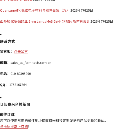
QuantumATK 低维电子材料与器件合集（九）
2026年7月25日
面外极化增强的亚 5 nm Janus MoSiGeN4 场效应晶体管设计
2026年7月25日
联系方式
留言板
：
点击留言
邮箱
：sales_at_fermitech.com.cn
电话
：010-80393990
QQ
： 1732167264
订阅费米科技新闻
邮件订阅：
您可以使用常用的邮件地址接收费米科技定期发送的产品更新和新闻。
点击这里马上订阅
！