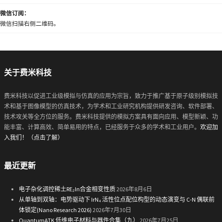
微信订阅：
微信扫描右侧二维码。
关于费米科技
费米科技以促进工业级模拟与仿真的应用为宗旨，致力于推广基于原子级别模拟技
术和基于图像模型的仿真技术，为学术和工业研究机构提供研发咨询、软件部署、
技术攻关等全方位的服务。费米科技提供的模拟方案具有面向应用、模型新颖、功
能丰富、计算高效、简单易用的特点，已经服务于众多的学术和工业用户。
欢迎加
入我们！（点击了解）
最近更新
电子杂化调控稀土RE₂In合金相变性质
2026年8月6日
从单轴到双轴：电势驱动下 IrN₄ 活性位点配位构型的动态演变与 C-N 偶联前
体锁定(Nano Research 2026)
2026年7月30日
QuantumATK 低维电子材料与器件合集（九）
2026年7月25日