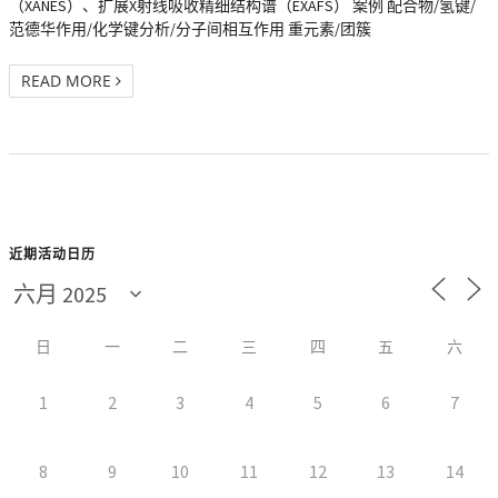
（XANES）、扩展X射线吸收精细结构谱（EXAFS） 案例 配合物/氢键/
范德华作用/化学键分析/分子间相互作用 重元素/团簇
READ MORE
近期活动日历
日
一
二
三
四
五
六
1
2
3
4
5
6
7
8
9
10
11
12
13
14