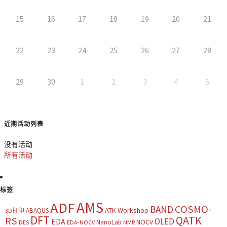
15
16
17
18
19
20
21
22
23
24
25
26
27
28
29
30
1
2
3
4
5
近期活动列表
没有活动
所有活动
标签
AMS
ADF
COSMO-
BAND
ATK Workshop
ABAQUS
3D打印
DFT
QATK
RS
OLED
EDA
NOCV
NanoLab
DES
EDA-NOCV
NMR