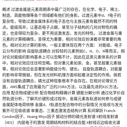
概述 过渡金属是元素周期表中最广泛的存在，在化学、电子、稀土、
制造、高能物理等各个领域都有他们的身影。过渡元素中d、f电子的
复杂性，导致过渡金属体系的电子态也与主族元素有截然不同的特
点。能级简并，让基态电子占据，甚至分子结构的几何对称性的确
定，也变得较为复杂，更不用说激发态、发光的特性。 过渡金属与重
元素的计算精确性，变得尤为重要，相对论效应扮演着非常重要的角
色。相对论对计算的影响，一般主要体现在两个方面： 对能级、电子
云分布的影响 自旋轨道耦合 对较轻的元素例如C、H、O、N等而言，相
对论对能级的影响基本上可以忽略不计，因此在这类元素体系的计算
中，相对论效应往往呗忽略。但对重元素如汞、金，甚至超重元素铀
等，相对论效应会显著影响能级分布、键长。 自旋轨道耦合，对能量
的影响非常微弱，但在发光材料机理方面却起着决定性的作用。倘若
没有自旋轨道耦合，磷光这种现象根本不会存在。在相对论理论方
面，AMS集成了应用最为广泛的ZORA方法，以及最先进的X2C方法。
应用 配合物成键分析 配合物结构精确计算 键能分解分析 通过化学价自
然轨道分析，了解共价键形成过程中，金属元素各轨道如何参与成键
金属配体电荷转移 金属d、f轨道在配合物中的分裂情况 光吸收与发光
紫外可见吸收谱 单重态、三重态激发态结构计算 系间窜跃 Franck-
Condon因子、Huang-Rhys因子 振动分辨的磷光发射谱 X射线发射谱
（XES） 内层电子的激发 周期结构材料的结合能 X射线近边吸收光谱