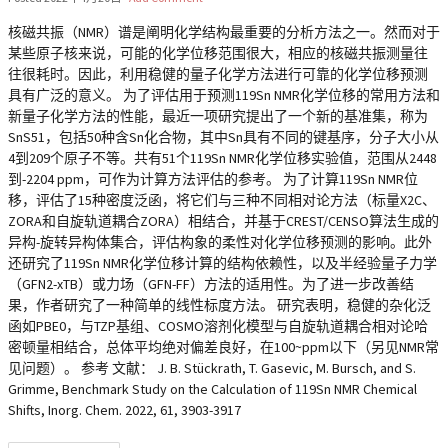
核磁共振（NMR）谱是阐明化学结构最重要的分析方法之一。然而对于
某些原子核来说，可能的化学位移范围很大，相应的核磁共振测量往
往很耗时。因此，利用稳健的量子化学方法进行可靠的化学位移预测
具有广泛的意义。 为了评估用于预测119Sn NMR化学位移的常用方法和
新量子化学方法的性能，最近一项研究提出了一个新的基准集，称为
SnS51，包括50种含Sn化合物，其中Sn具有不同的键基序，分子大小从
4到209个原子不等。共有51个119Sn NMR化学位移实验值，范围从2448
到-2204 ppm，可作为计算方法评估的参考。 为了计算119Sn NMR位
移，评估了15种密度泛函，将它们与三种不同相对论方法（标量X2C、
ZORA和自旋轨道耦合ZORA）相结合，并基于CREST/CENSO算法生成的
异构-旋转异构体集合，评估构象的柔性对化学位移预测的影响。此外
还研究了119Sn NMR化学位移计算的结构依赖性，以及半经验量子力学
（GFN2-xTB）或力场（GFN-FF）方法的适用性。为了进一步改善结
果，作者研究了一种简单的线性标度方法。 研究表明，稳健的杂化泛
函如PBE0，与TZP基组、COSMO溶剂化模型与自旋轨道耦合相对论哈
密顿量相结合，总体平均绝对偏差良好，在100~ppm以下（另见NMR常
见问题）。 参考 文献： J. B. Stückrath, T. Gasevic, M. Bursch, and S.
Grimme, Benchmark Study on the Calculation of 119Sn NMR Chemical
Shifts, Inorg. Chem. 2022, 61, 3903-3917