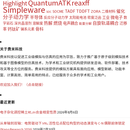
QuantumATK
reaxff
Highlight
Simpleware
TADF
TDDFT
催化
ZORA
SOCME
二维材料
SOC
分子动力学
半导体
微电子
工业
反应分子动力学
太阳能电池
密度泛函
数
热解
燃烧
自旋轨道耦合
电声耦合
迁移
字岩石
深共晶溶剂
溶解度
能量分解
钙钛矿
骨科
率
镧系元素
关于费米科技
费米科技以促进工业级模拟与仿真的应用为宗旨，致力于推广基于原子级别模拟技术
和基于图像模型的仿真技术，为学术和工业研究机构提供研发咨询、软件部署、技术
攻关等全方位的服务。费米科技提供的模拟方案具有面向应用、模型新颖、功能丰
富、计算高效、简单易用的特点，已经服务于众多的学术和工业用户。
欢迎加入我们！（点击链接）
最近更新
电子杂化调控稀土RE₂In合金相变性质
2026年8月6日
从单轴到双轴：电势驱动下 IrN₄ 活性位点配位构型的动态演变与 C-N 偶联前体锁定
(Nano Research 2026)
2026年7月30日