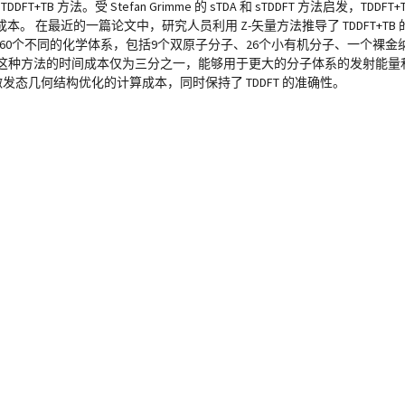
TB 方法。受 Stefan Grimme 的 sTDA 和 sTDDFT 方法启发，TDDFT
 在最近的一篇论文中，研究人员利用 Z-矢量方法推导了 TDDFT+TB
试了总共60个不同的化学体系，包括9个双原子分子、26个小有机分子、一个裸
相比，这种方法的时间成本仅为三分之一，能够用于更大的分子体系的发射能量
激发态几何结构优化的计算成本，同时保持了 TDDFT 的准确性。