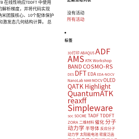
近期活动列表
+TB 在线性响应TDDFT 中使用
 的解析梯度，并将代码实现
没有活动
金纳米团簇核心、10个配体保护
所有活动
和激发态几何结构计算。 总
标签
ADF
ABAQUS
3D打印
AMS
ATK Workshop
COSMO-RS
BAND
DFT
EDA
DES
EDA-NOCV
OLED
NOCV
NanoLab
NMR
QATK Highlight
QuantumATK
reaxff
Simpleware
TADF
TDDFT
SOCME
SOC
分子
催化
ZORA
二维材料
动力学
半导体
反应分子
动力学
太阳能电池
密度泛函