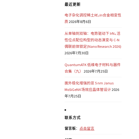
最近更新
电子杂化调控稀土RE₂In合金相变性
质
2026年8月6日
从单轴到双轴：电势驱动下 IrN₄ 活
性位点配位构型的动态演变与 C-N
偶联前体锁定(Nano Research 2026)
2026年7月30日
QuantumATK 低维电子材料与器件
合集（九）
2026年7月25日
面外极化增强的亚 5 nm Janus
MoSiGeN4 场效应晶体管设计
2026
年7月25日
联系方式
留言板
：
点击留言