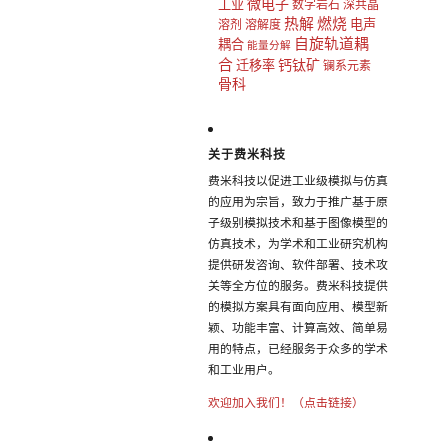
微电子
工业
数字岩石
深共晶
热解
燃烧
电声
溶剂
溶解度
自旋轨道耦
耦合
能量分解
合
钙钛矿
迁移率
镧系元素
骨科
关于费米科技
费米科技以促进工业级模拟与仿真
的应用为宗旨，致力于推广基于原
子级别模拟技术和基于图像模型的
仿真技术，为学术和工业研究机构
提供研发咨询、软件部署、技术攻
关等全方位的服务。费米科技提供
的模拟方案具有面向应用、模型新
颖、功能丰富、计算高效、简单易
用的特点，已经服务于众多的学术
和工业用户。
欢迎加入我们！（点击链接）