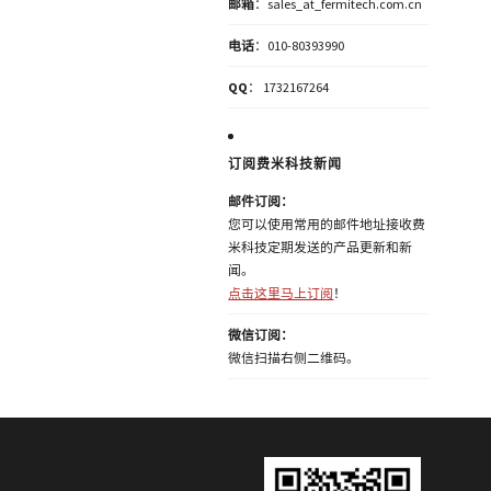
邮箱
：sales_at_fermitech.com.cn
电话
：010-80393990
QQ
： 1732167264
订阅费米科技新闻
邮件订阅：
您可以使用常用的邮件地址接收费
米科技定期发送的产品更新和新
闻。
点击这里马上订阅
！
微信订阅：
微信扫描右侧二维码。