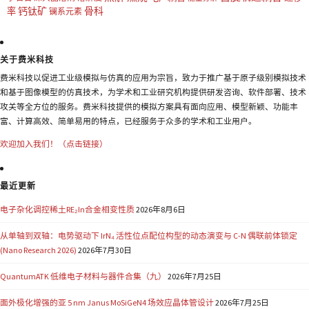
钙钛矿
骨科
率
镧系元素
关于费米科技
费米科技以促进工业级模拟与仿真的应用为宗旨，致力于推广基于原子级别模拟技术
和基于图像模型的仿真技术，为学术和工业研究机构提供研发咨询、软件部署、技术
攻关等全方位的服务。费米科技提供的模拟方案具有面向应用、模型新颖、功能丰
富、计算高效、简单易用的特点，已经服务于众多的学术和工业用户。
欢迎加入我们！（点击链接）
最近更新
电子杂化调控稀土RE₂In合金相变性质
2026年8月6日
从单轴到双轴：电势驱动下 IrN₄ 活性位点配位构型的动态演变与 C-N 偶联前体锁定
(Nano Research 2026)
2026年7月30日
QuantumATK 低维电子材料与器件合集（九）
2026年7月25日
面外极化增强的亚 5 nm Janus MoSiGeN4 场效应晶体管设计
2026年7月25日