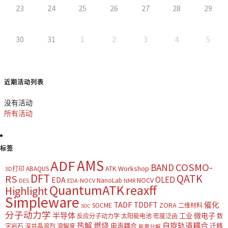
23
24
25
26
27
28
29
30
31
1
2
3
4
5
近期活动列表
没有活动
所有活动
标签
AMS
ADF
COSMO-
BAND
ATK Workshop
ABAQUS
3D打印
DFT
QATK
RS
OLED
EDA
NOCV
NanoLab
DES
EDA-NOCV
NMR
QuantumATK
reaxff
Highlight
Simpleware
TADF
TDDFT
催化
ZORA
SOCME
二维材料
SOC
分子动力学
半导体
微电子
工业
反应分子动力学
太阳能电池
密度泛函
数
热解
燃烧
自旋轨道耦合
电声耦合
迁移
字岩石
深共晶溶剂
溶解度
能量分解