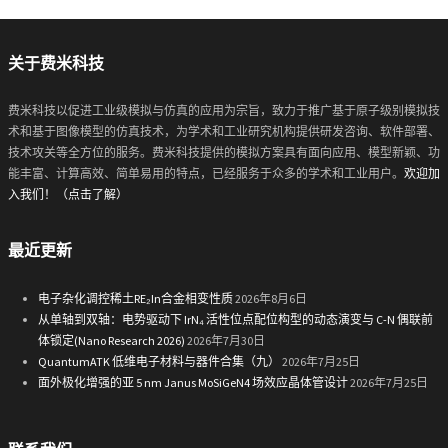
关于费米科技
费米科技以促进工业级模拟与仿真的应用为宗旨，致力于推广基于原子级别模拟技
术和基于图像模型的仿真技术，为学术和工业研究机构提供研发咨询、软件部署、
技术攻关等全方位的服务。费米科技提供的模拟方案具有面向应用、模型新颖、功
能丰富、计算高效、简单易用的特点，已经服务于众多的学术和工业用户。
欢迎加
入我们！（点击了解）
最近更新
电子杂化调控稀土RE₂In合金相变性质
2026年8月6日
从单轴到双轴：电势驱动下 IrN₄ 活性位点配位构型的动态演变与 C-N 偶联前
体锁定(Nano Research 2026)
2026年7月30日
QuantumATK 低维电子材料与器件合集（九）
2026年7月25日
面外极化增强的亚 5 nm Janus MoSiGeN4 场效应晶体管设计
2026年7月25日