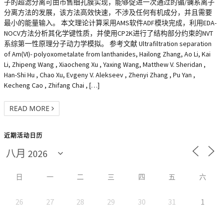
子的超滤分离可由市售细孔膜实现，能够促进一次通过的镅/镧系离子
分离方法的发展，该方法高效快速，不涉及任何有机成分，并且需要
最小的能量输入。 本文理论计算采用AMS软件ADF模块完成，利用EDA-
NOCV方法分析其化学键性质，并使用CP2K进行了结构部分约束的NVT
系综第一性原理分子动力学模拟。 参考文献 Ultrafiltration separation
of Am(VI)- polyoxometalate from lanthanides, Hailong Zhang, Ao Li, Kai
Li, Zhipeng Wang , Xiaocheng Xu , Yaxing Wang, Matthew V. Sheridan ,
Han-Shi Hu , Chao Xu, Evgeny V. Alekseev , Zhenyi Zhang , Pu Yan ,
Kecheng Cao , Zhifang Chai , […]
READ MORE
近期活动日历
日
一
二
三
四
五
六
26
27
28
29
30
31
1