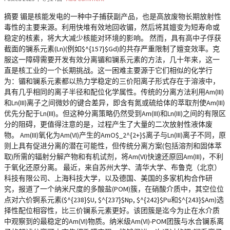
摘要 镅是核能发电的一种中子捕获副产品，也是高放废物长期放射性
毒性的主要来源。利用快堆有效地回收镅，然后将其嬗变为短寿命或
稳定的核素，将大大减少核能对环境的影响。 然而，具有高中子俘获
截面的镧系元素(Ln)(例如$^{157}$Gd)的共存严重限制了嬗变效率。克
服这一障碍需要开发有效分离镅和镧系元素的方法，几十年来，这一
直是核工业的一个长期挑战。这一困难主要源于它们相似的化学行
为：镅和镧系元素都以热力学稳定的三价阳离子形式存在于溶液中，
具有几乎相同的离子半径和配位化学属性。传统的分离方法利用Am(III)
和Ln(III)离子之间微妙的键合差异，即含有氮或硫给体的萃取剂使Am(III)
优先分配于Ln(III)。但这种分离策略仍然受到Am(III)和Ln(III)之间的有限区
分的阻碍，更值得注意的是，过程产生了大量的二次放射性液体废
物。 Am(III)氧化为Am(VI)产生的AmO$_2^{2+}$离子与Ln(III)离子不同，原
则上具有促进分离的潜在可能性，但传统分离方案(包括溶剂和固体萃
取)所需的辐射分解产物和有机试剂，将Am(VI)快速还原回Am(III)，不利
于氧化还原分离。 最近，来自苏州大学、清华大学、布鲁克（北京）
科技有限公司、上海科技大学，以及德国、美国的多家机构合作研
究，报道了一个纳米尺度的多酸盐(POM)簇，在硝酸介质中，其空位位
点对六价锕系元素($^{238}$U, $^{237}$Np, $^{242}$Pu和$^{243}$Am)选
择性配位相容性，比三价镧系元素更好。该团簇是迄今为止在水介质
中观察到的最稳定的Am(VI)物质。纳米级Am(VI)-POM团簇与水合镧系离