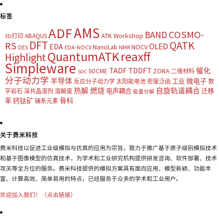
标签
AMS
ADF
COSMO-
BAND
ATK Workshop
ABAQUS
3D打印
DFT
QATK
RS
OLED
EDA
NOCV
NanoLab
DES
EDA-NOCV
NMR
QuantumATK
reaxff
Highlight
Simpleware
TADF
TDDFT
催化
ZORA
SOCME
二维材料
SOC
分子动力学
半导体
微电子
工业
反应分子动力学
太阳能电池
密度泛函
数
热解
燃烧
自旋轨道耦合
电声耦合
迁移
字岩石
深共晶溶剂
溶解度
能量分解
钙钛矿
骨科
率
镧系元素
关于费米科技
费米科技以促进工业级模拟与仿真的应用为宗旨，致力于推广基于原子级别模拟技术
和基于图像模型的仿真技术，为学术和工业研究机构提供研发咨询、软件部署、技术
攻关等全方位的服务。费米科技提供的模拟方案具有面向应用、模型新颖、功能丰
富、计算高效、简单易用的特点，已经服务于众多的学术和工业用户。
欢迎加入我们！（点击链接）