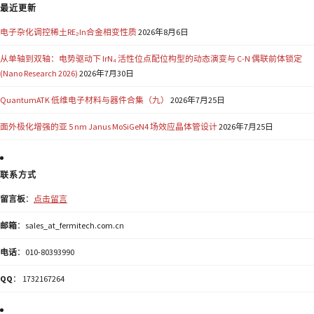
最近更新
电子杂化调控稀土RE₂In合金相变性质
2026年8月6日
从单轴到双轴：电势驱动下 IrN₄ 活性位点配位构型的动态演变与 C-N 偶联前体锁定
(Nano Research 2026)
2026年7月30日
QuantumATK 低维电子材料与器件合集（九）
2026年7月25日
面外极化增强的亚 5 nm Janus MoSiGeN4 场效应晶体管设计
2026年7月25日
联系方式
留言板
：
点击留言
邮箱
：sales_at_fermitech.com.cn
电话
：010-80393990
QQ
： 1732167264