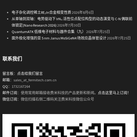
电子杂化调控稀土RE₂In合金相变性质
2026年8月6日
从单轴到双轴：电势驱动下 IrN₄ 活性位点配位构型的动态演变与 C-N 偶联前
体锁定(Nano Research 2026)
2026年7月30日
QuantumATK 低维电子材料与器件合集（九）
2026年7月25日
面外极化增强的亚 5 nm Janus MoSiGeN4 场效应晶体管设计
2026年7月25日
联系我们
留言板
：
点击给我们留言
邮箱
：sales_at_fermitech.com.cn
QQ
：1732167264
邮件订阅
：使用常用邮箱接收费米科技的产品更新和新闻。
点击这里马上订阅！
微信订阅
：微信扫描右侧二维码关注费米科技微信公众号