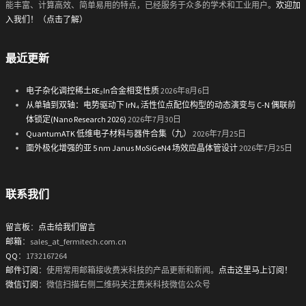
能丰富、计算高效、简单易用的特点，已经服务于众多的学术和工业用户。
欢迎加
入我们！（点击了解）
最近更新
电子杂化调控稀土RE₂In合金相变性质
2026年8月6日
从单轴到双轴：电势驱动下 IrN₄ 活性位点配位构型的动态演变与 C-N 偶联前
体锁定(Nano Research 2026)
2026年7月30日
QuantumATK 低维电子材料与器件合集（九）
2026年7月25日
面外极化增强的亚 5 nm Janus MoSiGeN4 场效应晶体管设计
2026年7月25日
联系我们
留言板
：
点击给我们留言
邮箱
：sales_at_fermitech.com.cn
QQ
：1732167264
邮件订阅
：使用常用邮箱接收费米科技的产品更新和新闻。
点击这里马上订阅！
微信订阅
：微信扫描右侧二维码关注费米科技微信公众号