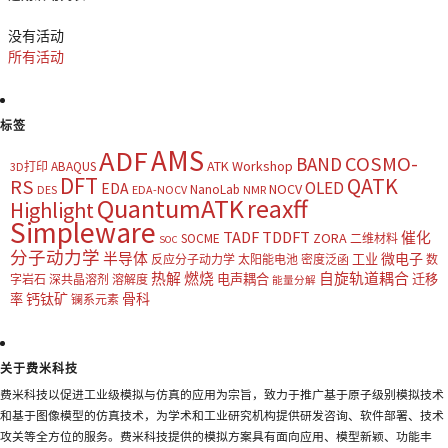
没有活动
所有活动
标签
AMS
ADF
COSMO-
BAND
ATK Workshop
ABAQUS
3D打印
DFT
QATK
RS
OLED
EDA
NOCV
NanoLab
DES
EDA-NOCV
NMR
QuantumATK
reaxff
Highlight
Simpleware
TADF
TDDFT
催化
ZORA
SOCME
二维材料
SOC
分子动力学
半导体
微电子
工业
反应分子动力学
太阳能电池
密度泛函
数
热解
燃烧
自旋轨道耦合
电声耦合
迁移
字岩石
深共晶溶剂
溶解度
能量分解
钙钛矿
骨科
率
镧系元素
关于费米科技
费米科技以促进工业级模拟与仿真的应用为宗旨，致力于推广基于原子级别模拟技术
和基于图像模型的仿真技术，为学术和工业研究机构提供研发咨询、软件部署、技术
攻关等全方位的服务。费米科技提供的模拟方案具有面向应用、模型新颖、功能丰