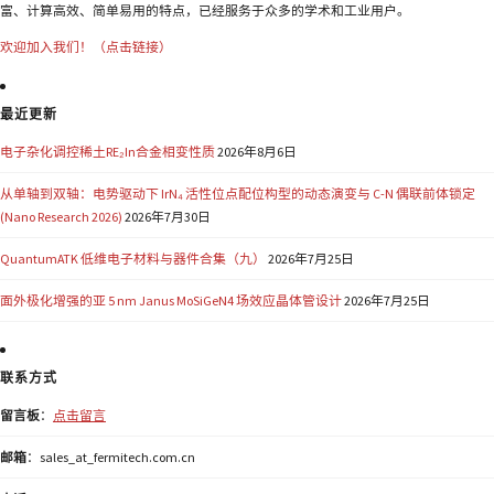
富、计算高效、简单易用的特点，已经服务于众多的学术和工业用户。
欢迎加入我们！（点击链接）
最近更新
电子杂化调控稀土RE₂In合金相变性质
2026年8月6日
从单轴到双轴：电势驱动下 IrN₄ 活性位点配位构型的动态演变与 C-N 偶联前体锁定
(Nano Research 2026)
2026年7月30日
QuantumATK 低维电子材料与器件合集（九）
2026年7月25日
面外极化增强的亚 5 nm Janus MoSiGeN4 场效应晶体管设计
2026年7月25日
联系方式
留言板
：
点击留言
邮箱
：sales_at_fermitech.com.cn