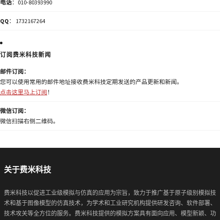
电话
：010-80393990
QQ
： 1732167264
订阅费米科技新闻
邮件订阅：
您可以使用常用的邮件地址接收费米科技定期发送的产品更新和新闻。
点击这里马上订阅
！
微信订阅：
微信扫描右侧二维码。
关于费米科技
费米科技以促进工业级模拟与仿真的应用为宗旨，致力于推广基于原子级别模拟技
术和基于图像模型的仿真技术，为学术和工业研究机构提供研发咨询、软件部署、
技术攻关等全方位的服务。费米科技提供的模拟方案具有面向应用、模型新颖、功