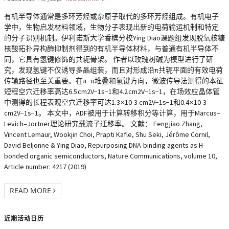
有机半导体通常是多环芳烃或杂原子取代的多环芳烃组成。有机电子
学中，生物启发材料领域，生物分子表现出新的电荷输运机制和特定
的分子识别机制。伊利诺斯大学香槟分校Ying Diao课题组发现脱氧核糖
核酸拓扑异构酶抑制剂得到的有机半导体材料，与普通有机半导体不
同，它具有氢键修饰的共轭骨架。 作者以玫瑰树碱为模型进行了研
究，发现氢键不仅诱导多晶组装，而且对形成沿π共轭平面的有效电荷
传输路径也至关重要。在π−π堆叠和氢键方向，微波传导法测得的本征
短程空穴迁移率高达6.5 cm2V−1s−1和4.2 cm2V−1s−1，在场效应晶体管
中测得的长程表观空穴迁移率可达1.3 × 10-3 cm2V−1s−1和0.4 × 10-3
cm2V−1s−1。 本文中，ADF被用于计算转移积分等计算，用于Marcus–
Levich–Jortner理论研究载流子迁移率。 文献： Fengjiao Zhang,
Vincent Lemaur, Wookjin Choi, Prapti Kafle, Shu Seki, Jérôme Cornil,
David Beljonne & Ying Diao, Repurposing DNA-binding agents as H-
bonded organic semiconductors, Nature Communications, volume 10,
Article number: 4217 (2019)
READ MORE
近期活动日历