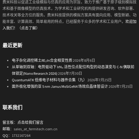
费米科技以促进工业级模拟与仿真的应用为宗旨，致力于推广基于原子级别模拟技
术和基于图像模型的仿真技术，为学术和工业研究机构提供研发咨询、软件部署、
技术攻关等全方位的服务。费米科技提供的模拟方案具有面向应用、模型新颖、功
能丰富、计算高效、简单易用的特点，已经服务于众多的学术和工业用户。
欢迎加
入我们！（点击了解）
最近更新
电子杂化调控稀土RE₂In合金相变性质
2026年8月6日
从单轴到双轴：电势驱动下 IrN₄ 活性位点配位构型的动态演变与 C-N 偶联前
体锁定(Nano Research 2026)
2026年7月30日
QuantumATK 低维电子材料与器件合集（九）
2026年7月25日
面外极化增强的亚 5 nm Janus MoSiGeN4 场效应晶体管设计
2026年7月25日
联系我们
留言板
：
点击给我们留言
邮箱
：sales_at_fermitech.com.cn
QQ
：1732167264