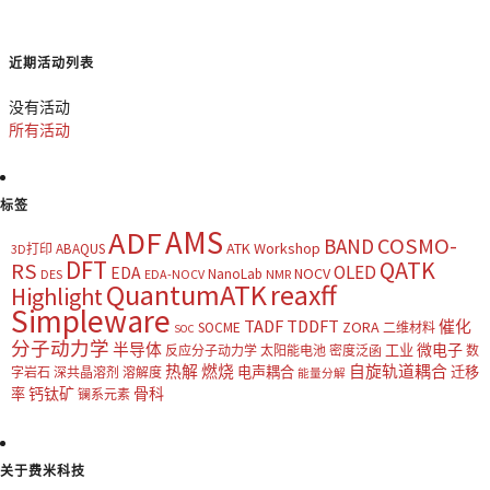
近期活动列表
没有活动
所有活动
标签
AMS
ADF
COSMO-
BAND
ATK Workshop
ABAQUS
3D打印
DFT
QATK
RS
OLED
EDA
NOCV
NanoLab
DES
EDA-NOCV
NMR
QuantumATK
reaxff
Highlight
Simpleware
TADF
TDDFT
催化
ZORA
SOCME
二维材料
SOC
分子动力学
半导体
微电子
工业
反应分子动力学
太阳能电池
密度泛函
数
热解
燃烧
自旋轨道耦合
电声耦合
迁移
字岩石
深共晶溶剂
溶解度
能量分解
钙钛矿
骨科
率
镧系元素
关于费米科技