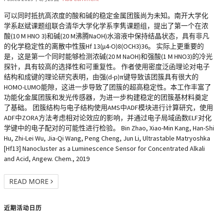
可以同时抵抗高浓度的酸和碱的稳定金属团簇尚为未知。南开大学化
学系赵斌课题组联合清华大学化学系李隽课题组，提出了第一个在浓
酸(10 M HNO 3)和碱(20 M沸腾NaOH)水溶液中保持结晶状态，具有非凡
的化学稳定性的离散中性簇Hf 13(μ4-O)8(OCH3)36。 实际上更重要的
是，这是第一个同时能够检测浓碱(20 M NaOH)和强酸(1 M HNO3)的冷光
探针，具有较高的选择性和可重复性。 作者使用密度泛函理论对电子
结构和成键的理论研究表明，由强(d-p)π键导致该团簇具有很大的
HOMO-LUMO能隙，这进一步导致了团簇的超高稳定性。本工作丰富了
功能化金属团簇和发光传感器，为进一步构建稳定的团簇基材料奠定
了基础。 团簇结构与电子结构使用AMS中ADF模块进行计算研究，使用
ADF中ZORA方法考虑相对论效应的影响，并通过电子局域函数ELF对化
学键中的电子配对的可能性进行检验。 Bin Zhao, Xiao-Min Kang, Han-Shi
Hu, Zhi-Lei Wu, Jia-Qi Wang, Peng Cheng, Jun Li, Ultrastable Matryoshka
[Hf13] Nanocluster as a Luminescence Sensor for Concentrated Alkali
and Acid, Angew. Chem., 2019
READ MORE
近期活动日历