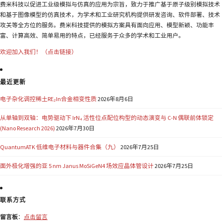
费米科技以促进工业级模拟与仿真的应用为宗旨，致力于推广基于原子级别模拟技术
和基于图像模型的仿真技术，为学术和工业研究机构提供研发咨询、软件部署、技术
攻关等全方位的服务。费米科技提供的模拟方案具有面向应用、模型新颖、功能丰
富、计算高效、简单易用的特点，已经服务于众多的学术和工业用户。
欢迎加入我们！（点击链接）
最近更新
电子杂化调控稀土RE₂In合金相变性质
2026年8月6日
从单轴到双轴：电势驱动下 IrN₄ 活性位点配位构型的动态演变与 C-N 偶联前体锁定
(Nano Research 2026)
2026年7月30日
QuantumATK 低维电子材料与器件合集（九）
2026年7月25日
面外极化增强的亚 5 nm Janus MoSiGeN4 场效应晶体管设计
2026年7月25日
联系方式
留言板
：
点击留言