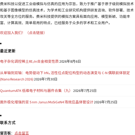
费米科技以促进工业级模拟与仿真的应用为宗旨，致力于推广基于原子级别模拟技术
和基于图像模型的仿真技术，为学术和工业研究机构提供研发咨询、软件部署、技术
攻关等全方位的服务。费米科技提供的模拟方案具有面向应用、模型新颖、功能丰
富、计算高效、简单易用的特点，已经服务于众多的学术和工业用户。
欢迎加入我们！（点击链接）
最近更新
电子杂化调控稀土RE₂In合金相变性质
2026年8月6日
从单轴到双轴：电势驱动下 IrN₄ 活性位点配位构型的动态演变与 C-N 偶联前体锁定
(Nano Research 2026)
2026年7月30日
QuantumATK 低维电子材料与器件合集（九）
2026年7月25日
面外极化增强的亚 5 nm Janus MoSiGeN4 场效应晶体管设计
2026年7月25日
联系方式
留言板
：
点击留言