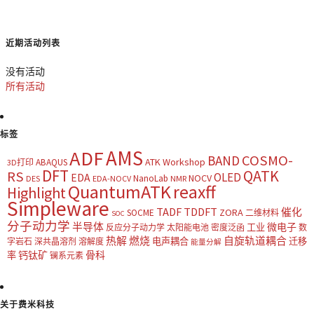
近期活动列表
没有活动
所有活动
标签
AMS
ADF
COSMO-
BAND
ATK Workshop
ABAQUS
3D打印
DFT
QATK
RS
OLED
EDA
NOCV
NanoLab
DES
EDA-NOCV
NMR
QuantumATK
reaxff
Highlight
Simpleware
TADF
TDDFT
催化
ZORA
SOCME
二维材料
SOC
分子动力学
半导体
微电子
工业
反应分子动力学
太阳能电池
密度泛函
数
热解
燃烧
自旋轨道耦合
电声耦合
迁移
字岩石
深共晶溶剂
溶解度
能量分解
钙钛矿
骨科
率
镧系元素
关于费米科技