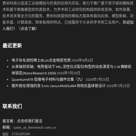
费米科技以促进工业级模拟与仿真的应用为宗旨，致力于推广基于原子级别模拟技
术和基于图像模型的仿真技术，为学术和工业研究机构提供研发咨询、软件部署、
技术攻关等全方位的服务。费米科技提供的模拟方案具有面向应用、模型新颖、功
能丰富、计算高效、简单易用的特点，已经服务于众多的学术和工业用户。
欢迎加
入我们！（点击了解）
最近更新
电子杂化调控稀土RE₂In合金相变性质
2026年8月6日
从单轴到双轴：电势驱动下 IrN₄ 活性位点配位构型的动态演变与 C-N 偶联前
体锁定(Nano Research 2026)
2026年7月30日
QuantumATK 低维电子材料与器件合集（九）
2026年7月25日
面外极化增强的亚 5 nm Janus MoSiGeN4 场效应晶体管设计
2026年7月25日
联系我们
留言板
：
点击给我们留言
邮箱
：sales_at_fermitech.com.cn
QQ
：1732167264