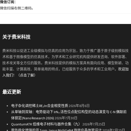
微信订阅：
微信扫描右侧二维码。
关于费米科技
费米科技以促进工业级模拟与仿真的应用为宗旨，致力于推广基于原子级别模拟技
术和基于图像模型的仿真技术，为学术和工业研究机构提供研发咨询、软件部署、
技术攻关等全方位的服务。费米科技提供的模拟方案具有面向应用、模型新颖、功
能丰富、计算高效、简单易用的特点，已经服务于众多的学术和工业用户。
欢迎加
入我们！（点击了解）
最近更新
电子杂化调控稀土RE₂In合金相变性质
2026年8月6日
从单轴到双轴：电势驱动下 IrN₄ 活性位点配位构型的动态演变与 C-N 偶联前
体锁定(Nano Research 2026)
2026年7月30日
QuantumATK 低维电子材料与器件合集（九）
2026年7月25日
面外极化增强的亚 5 nm Janus MoSiGeN4 场效应晶体管设计
2026年7月25日