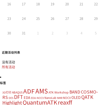
16
17
18
19
20
21
22
23
24
25
26
27
28
29
30
31
1
2
3
4
5
近期活动列表
没有活动
所有活动
标签
AMS
ADF
COSMO-
BAND
ATK Workshop
ABAQUS
3D打印
DFT
QATK
RS
OLED
EDA
NOCV
NanoLab
DES
EDA-NOCV
NMR
QuantumATK
reaxff
Highlight