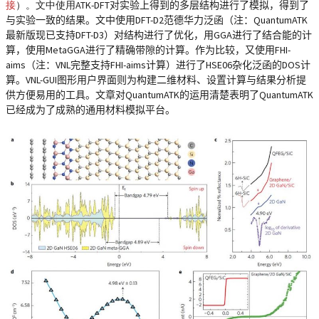
接
）。文中使用
ATK-DFT
对实验上得到的多层结构进行了模拟，得到了
与实验一致的结果。文中使用
DFT-D2
范德华力泛函（注：QuantumATK
最新版现已支持
DFT-D3
）对结构进行了优化，用
GGA
进行了结合能的计
算，使用
MetaGGA
进行了精确带隙的计算。作为比较，又使用
FHI-
aims
（注：
VNL
完整支持
FHI-aims
计算）进行了
HSE06
杂化泛函的
DOS
计
算。
VNL-GUI
图形用户界面则为构建二维材料、设置计算与结果分析提
供方便易用的工具。文章对QuantumATK的运用清楚表明了QuantumATK
已经成为了成熟的通用材料模拟平台。