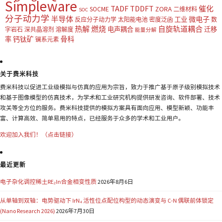
Simpleware
TADF
TDDFT
催化
ZORA
SOCME
二维材料
SOC
分子动力学
半导体
微电子
工业
反应分子动力学
太阳能电池
密度泛函
数
热解
燃烧
自旋轨道耦合
电声耦合
迁移
字岩石
深共晶溶剂
溶解度
能量分解
钙钛矿
骨科
率
镧系元素
关于费米科技
费米科技以促进工业级模拟与仿真的应用为宗旨，致力于推广基于原子级别模拟技术
和基于图像模型的仿真技术，为学术和工业研究机构提供研发咨询、软件部署、技术
攻关等全方位的服务。费米科技提供的模拟方案具有面向应用、模型新颖、功能丰
富、计算高效、简单易用的特点，已经服务于众多的学术和工业用户。
欢迎加入我们！（点击链接）
最近更新
电子杂化调控稀土RE₂In合金相变性质
2026年8月6日
从单轴到双轴：电势驱动下 IrN₄ 活性位点配位构型的动态演变与 C-N 偶联前体锁定
(Nano Research 2026)
2026年7月30日