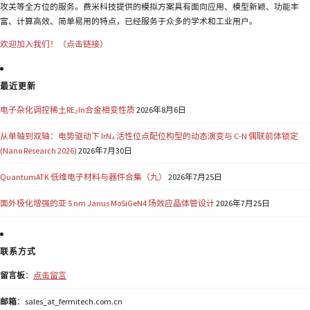
攻关等全方位的服务。费米科技提供的模拟方案具有面向应用、模型新颖、功能丰
富、计算高效、简单易用的特点，已经服务于众多的学术和工业用户。
欢迎加入我们！（点击链接）
最近更新
电子杂化调控稀土RE₂In合金相变性质
2026年8月6日
从单轴到双轴：电势驱动下 IrN₄ 活性位点配位构型的动态演变与 C-N 偶联前体锁定
(Nano Research 2026)
2026年7月30日
QuantumATK 低维电子材料与器件合集（九）
2026年7月25日
面外极化增强的亚 5 nm Janus MoSiGeN4 场效应晶体管设计
2026年7月25日
联系方式
留言板
：
点击留言
邮箱
：sales_at_fermitech.com.cn