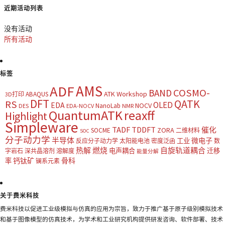
近期活动列表
没有活动
所有活动
标签
AMS
ADF
COSMO-
BAND
ATK Workshop
ABAQUS
3D打印
DFT
QATK
RS
OLED
EDA
NOCV
NanoLab
DES
EDA-NOCV
NMR
QuantumATK
reaxff
Highlight
Simpleware
TADF
TDDFT
催化
ZORA
SOCME
二维材料
SOC
分子动力学
半导体
微电子
工业
反应分子动力学
太阳能电池
密度泛函
数
热解
燃烧
自旋轨道耦合
电声耦合
迁移
字岩石
深共晶溶剂
溶解度
能量分解
钙钛矿
骨科
率
镧系元素
关于费米科技
费米科技以促进工业级模拟与仿真的应用为宗旨，致力于推广基于原子级别模拟技术
和基于图像模型的仿真技术，为学术和工业研究机构提供研发咨询、软件部署、技术