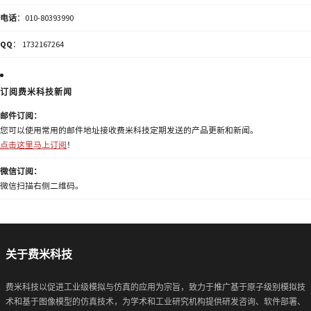
电话
：010-80393990
QQ
： 1732167264
订阅费米科技新闻
邮件订阅：
您可以使用常用的邮件地址接收费米科技定期发送的产品更新和新闻。
点击这里马上订阅
！
微信订阅：
微信扫描右侧二维码。
关于费米科技
费米科技以促进工业级模拟与仿真的应用为宗旨，致力于推广基于原子级别模拟技
术和基于图像模型的仿真技术，为学术和工业研究机构提供研发咨询、软件部署、