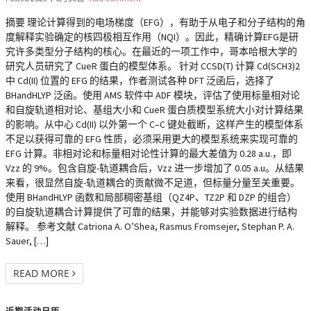
摘要 理论计算得到的电场梯度（EFG），有助于从电子和分子结构的角
度解释实验确定的核四极相互作用（NQI）。因此，精确计算EFG是研
究许多类型分子结构的核心。在最近的一项工作中，哥本哈根大学的
研究人员研究了 CueR 蛋白的模型体系。 针对 CCSD(T) 计算 Cd(SCH3)2
中 Cd(II) 位置的 EFG 的结果，作者测试各种 DFT 泛函后，选择了
BHandHLYP 泛函。使用 AMS 软件中 ADF 模块，评估了使用标量相对论
和自旋轨道相对论、基组大小和 CueR 蛋白质模型系统大小对计算结果
的影响。从中心 Cd(II) 以外第一个 C–C 键处截断，这样产生的模型体系
不足以获得可靠的 EFG 性质，必须采用更大的模型系统来实现可靠的
EFG 计算。非相对论和标量相对论性计算的最大差值为 0.28 a.u.，即
Vzz 的 9%。包含自旋-轨道耦合后，Vzz 进一步增加了 0.05 a.u。从结果
来看，很显然自旋-轨道耦合的贡献微不足道，但标量分量至关重要。
使用 BHandHLYP 函数和局部稠密基组（QZ4P、TZ2P 和 DZP 的组合）
的自旋轨道耦合计算提供了可靠的结果，并能够对实验数据进行结构
解释。 参考文献 Catriona A. O’Shea, Rasmus Fromsejer, Stephan P. A.
Sauer, […]
READ MORE