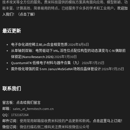
技术攻关等全方位的服务。费米科技提供的模拟方案具有面向应用、模型新颖、功
能丰富、计算高效、简单易用的特点，已经服务于众多的学术和工业用户。
欢迎加
入我们！（点击了解）
最近更新
电子杂化调控稀土RE₂In合金相变性质
2026年8月6日
从单轴到双轴：电势驱动下 IrN₄ 活性位点配位构型的动态演变与 C-N 偶联前
体锁定(Nano Research 2026)
2026年7月30日
QuantumATK 低维电子材料与器件合集（九）
2026年7月25日
面外极化增强的亚 5 nm Janus MoSiGeN4 场效应晶体管设计
2026年7月25日
联系我们
留言板
：
点击给我们留言
邮箱
：sales_at_fermitech.com.cn
QQ
：1732167264
邮件订阅
：使用常用邮箱接收费米科技的产品更新和新闻。
点击这里马上订阅！
微信订阅
：微信扫描右侧二维码关注费米科技微信公众号