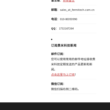
留言板
：
点击留言
邮箱
：sales_at_fermitech.com.cn
电话
：010-80393990
QQ
： 1732167264
订阅费米科技新闻
邮件订阅：
您可以使用常用的邮件地址接收费
米科技定期发送的产品更新和新
闻。
点击这里马上订阅
！
微信订阅：
微信扫描右侧二维码。