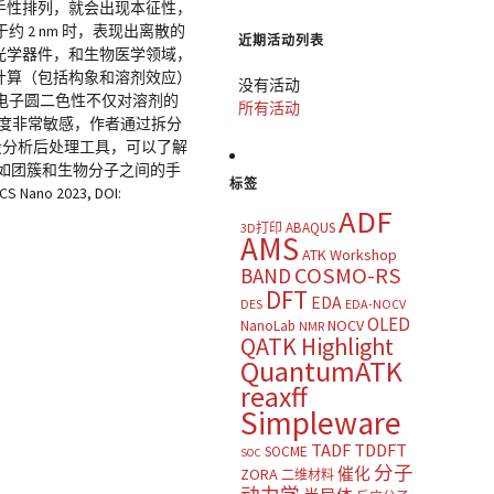
体手性排列，就会出现本征性，
2 nm 时，表现出离散的
近期活动列表
，光学器件，和生物医学领域，
计算（包括构象和溶剂效应）
没有活动
表明，电子圆二色性不仅对溶剂的
所有活动
度非常敏感，作者通过拆分
片段分析后处理工具，可以了解
诸如团簇和生物分子之间的手
标签
S Nano 2023, DOI:
ADF
ABAQUS
3D打印
AMS
ATK Workshop
COSMO-RS
BAND
DFT
EDA
DES
EDA-NOCV
OLED
NOCV
NanoLab
NMR
QATK Highlight
QuantumATK
reaxff
Simpleware
TADF
TDDFT
SOCME
SOC
分子
催化
ZORA
二维材料