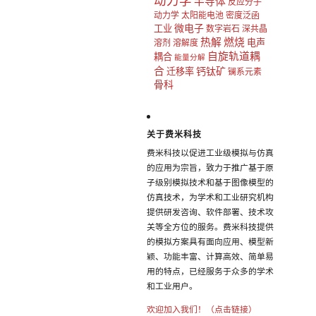
动力学
半导体
反应分子
动力学
太阳能电池
密度泛函
微电子
工业
数字岩石
深共晶
热解
燃烧
电声
溶剂
溶解度
自旋轨道耦
耦合
能量分解
合
钙钛矿
迁移率
镧系元素
骨科
关于费米科技
费米科技以促进工业级模拟与仿真
的应用为宗旨，致力于推广基于原
子级别模拟技术和基于图像模型的
仿真技术，为学术和工业研究机构
提供研发咨询、软件部署、技术攻
关等全方位的服务。费米科技提供
的模拟方案具有面向应用、模型新
颖、功能丰富、计算高效、简单易
用的特点，已经服务于众多的学术
和工业用户。
欢迎加入我们！（点击链接）