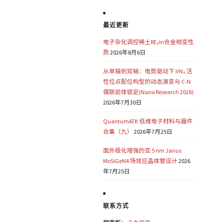
最近更新
电子杂化调控稀土RE₂In合金相变性
质
2026年8月6日
从单轴到双轴：电势驱动下 IrN₄ 活
性位点配位构型的动态演变与 C-N
偶联前体锁定(Nano Research 2026)
2026年7月30日
QuantumATK 低维电子材料与器件
合集（九）
2026年7月25日
面外极化增强的亚 5 nm Janus
MoSiGeN4 场效应晶体管设计
2026
年7月25日
联系方式