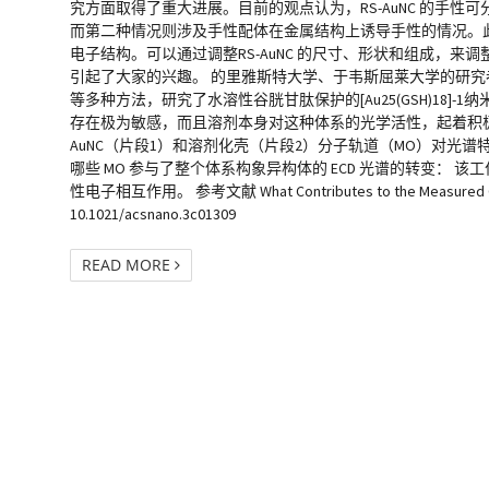
究方面取得了重大进展。目前的观点认为，RS-AuNC 的手
而第二种情况则涉及手性配体在金属结构上诱导手性的情况。此
电子结构。可以通过调整RS-AuNC 的尺寸、形状和组成，
引起了大家的兴趣。 的里雅斯特大学、于韦斯屈莱大学的研究
等多种方法，研究了水溶性谷胱甘肽保护的[Au25(GSH)18]-1
存在极为敏感，而且溶剂本身对这种体系的光学活性，起着积
AuNC（片段1）和溶剂化壳（片段2）分子轨道（MO）对光谱
哪些 MO 参与了整个体系构象异构体的 ECD 光谱的转变
性电子相互作用。 参考文献 What Contributes to the Measured Chiral Op
10.1021/acsnano.3c01309
READ MORE