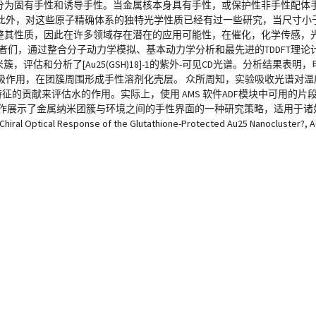
性可分为固有手性和诱导手性。当金属核本身具有手性，或保护性非手性配
外，对这些原子精确体系的独特光学性质已经有过一些研究，当尺寸小于约 
来调整其性质，因此在许多领域存在潜在的应用可能性，在催化，化学传感
者们，通过整合分子动力学模拟、基本动力学分析和最先进的TDDFT理论
纳米簇，评估和分析了[Au25(GSH)18]-1的紫外-可见CD光谱。分析结果
极作用，在团簇周围形成手性溶剂化壳层。 众所周知，实验吸收光谱对温
特征的贡献来评估水的作用。实际上，使用 AMS 软件ADF模块中可用的
： 该工作展示了金属纳米团簇与环境之间的手性界面的一种研究策略，适用于
tical Response of the Glutathione-Protected Au25 Nanocluster?, AC