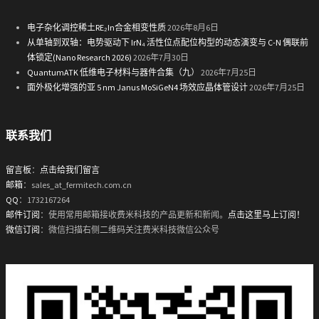
电子杂化调控稀土RE₂In合金相变性质
2026年8月6日
从单轴到双轴：电势驱动下 IrN₄ 活性位点配位构型的动态演变与 C-N 偶联前
体锁定(Nano Research 2026)
2026年7月30日
QuantumATK 低维电子材料与器件合集（九）
2026年7月25日
面外极化增强的亚 5 nm Janus MoSiGeN4 场效应晶体管设计
2026年7月25日
联系我们
留言板
：
点击给我们留言
邮箱
：sales_at_fermitech.com.cn
QQ
：1732167264
邮件订阅
：使用常用邮箱接收费米科技的产品更新和新闻。
点击这里马上订阅！
微信订阅
：微信扫描右侧二维码关注费米科技微信公众号