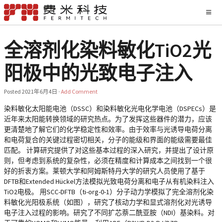
全溶剂化染料敏化TiO2光
阳极中的光致电子注入
Posted
2021年6月4日
·
Add Comment
染料敏化太阳能电池（DSSC）和染料敏化光电化学电池（DSPECs）是
近年来太阳能转换领域的研究热点。为了发挥这些器件的潜力，应该
更清楚地了解它们的化学稳定性和效率。由于效率与光诱导电荷分离
和电荷复合的关键过程密切相关，分子的能级和界面的能级需要最佳
匹配。 计算研究提供了对这些基本过程的深入研究，并提出了设计原
则，但考虑到系统的复杂性，必须在精度和计算成本之间找到一个很
好的折衷方案。莱顿大学和阿姆斯特丹大学的研究人员使用了基于
DFTB和Extended Hückel方法模拟光致电荷分离和电子从有机染料注入
TiO2电极。 用SCC-DFTB（ti-org-0-1）分子动力学模拟了完全溶剂化染
料敏化光阳极系统（如图），研究了核动力学和显式溶剂化对光诱导
电子注入过程的影响。研究了不同扩芯萘二酰亚胺（NDI）基染料。对