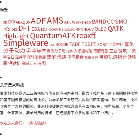
标签
AMS
ADF
COSMO-
BAND
ATK Workshop
ABAQUS
3D打印
DFT
QATK
RS
OLED
EDA
NOCV
NanoLab
DES
EDA-NOCV
NMR
QuantumATK
reaxff
Highlight
Simpleware
TADF
TDDFT
催化
ZORA
SOCME
二维材料
SOC
分子动力学
半导体
微电子
工业
反应分子动力学
太阳能电池
密度泛函
数
热解
燃烧
自旋轨道耦合
电声耦合
迁移
字岩石
深共晶溶剂
溶解度
能量分解
钙钛矿
骨科
率
镧系元素
关于费米科技
费米科技以促进工业级模拟与仿真的应用为宗旨，致力于推广基于原子级别模拟技术
和基于图像模型的仿真技术，为学术和工业研究机构提供研发咨询、软件部署、技术
攻关等全方位的服务。费米科技提供的模拟方案具有面向应用、模型新颖、功能丰
富、计算高效、简单易用的特点，已经服务于众多的学术和工业用户。
欢迎加入我们！（点击链接）