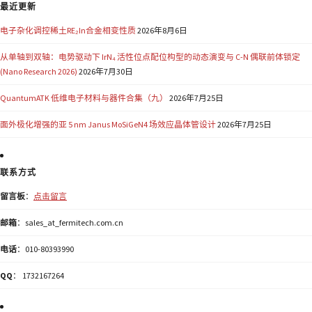
最近更新
电子杂化调控稀土RE₂In合金相变性质
2026年8月6日
从单轴到双轴：电势驱动下 IrN₄ 活性位点配位构型的动态演变与 C-N 偶联前体锁定
(Nano Research 2026)
2026年7月30日
QuantumATK 低维电子材料与器件合集（九）
2026年7月25日
面外极化增强的亚 5 nm Janus MoSiGeN4 场效应晶体管设计
2026年7月25日
联系方式
留言板
：
点击留言
邮箱
：sales_at_fermitech.com.cn
电话
：010-80393990
QQ
： 1732167264