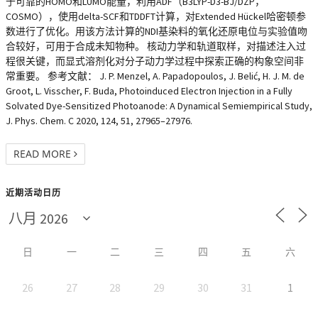
于可靠的HOMO和LUMO能量，利用ADF（B3LYP-D3-BJ/DZP，
COSMO），使用delta-SCF和TDDFT计算，对Extended Hückel哈密顿参
数进行了优化。用该方法计算的NDI基染料的氧化还原电位与实验值吻
合较好，可用于合成未知物种。 核动力学和轨道取样，对描述注入过
程很关键，而显式溶剂化对分子动力学过程中探索正确的构象空间非
常重要。 参考文献： J. P. Menzel, A. Papadopoulos, J. Belić, H. J. M. de
Groot, L. Visscher, F. Buda, Photoinduced Electron Injection in a Fully
Solvated Dye-Sensitized Photoanode: A Dynamical Semiempirical Study,
J. Phys. Chem. C 2020, 124, 51, 27965–27976.
READ MORE
近期活动日历
日
一
二
三
四
五
六
26
27
28
29
30
31
1