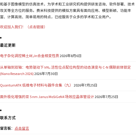
和基于图像模型的仿真技术，为学术和工业研究机构提供研发咨询、软件部署、技术
攻关等全方位的服务。费米科技提供的模拟方案具有面向应用、模型新颖、功能丰
富、计算高效、简单易用的特点，已经服务于众多的学术和工业用户。
欢迎加入我们！（点击链接）
最近更新
电子杂化调控稀土RE₂In合金相变性质
2026年8月6日
从单轴到双轴：电势驱动下 IrN₄ 活性位点配位构型的动态演变与 C-N 偶联前体锁定
(Nano Research 2026)
2026年7月30日
QuantumATK 低维电子材料与器件合集（九）
2026年7月25日
面外极化增强的亚 5 nm Janus MoSiGeN4 场效应晶体管设计
2026年7月25日
联系方式
留言板
：
点击留言