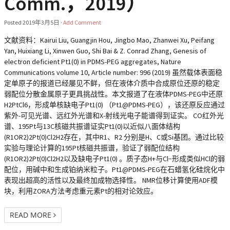
Comm.，2019）
Posted
2019年3月5日
·
Add Comment
文献资料：Kairui Liu, Guangjin Hou, Jingbo Mao, Zhanwei Xu, Peifang
Yan, Huixiang Li, Xinwen Guo, Shi Bai & Z. Conrad Zhang, Genesis of
electron deficient Pt1(0) in PDMS-PEG aggregates, Nature
Communications volume 10, Article number: 996 (2019) 虽然载体表面稳
定单原子的报道已经屡见不鲜，但在液体介质中合成原位还原的稳定
弱配位分散金属原子更具挑战性。本文报道了在液体PDMS-PEG中还原
H2PtCl6，形成单核缺电子Pt1(0) （Pt1@PDMS-PEG），该还原反应通过
紫外-可见光谱、远红外光谱和X-射线光电子能谱得到证实。 CO红外光
谱、195Pt与13C核磁共振谱证实Pt1(0)以近似八面体结构
(R1OR2)2Pt(0)Cl2H2存在，其中R1、R2 分别是H、C或Si基团。通过比较
实验与理论计算的195Pt核磁共振谱，验证了弱配位结构
(R1OR2)2Pt(0)Cl2H2以及缺电子Pt1(0) 。质子态H+与Cl−形成类似HCl的弱
配位，用碱中和生成铂纳米粒子。Pt1@PDMS-PEG在石蜡氢化硅烷化中
表现出超高的活性以及最终加成物选择性。 NMR位移计算使用ADF模
块，利用ZORA方法考虑重元素Pt的相对论效应。
READ MORE