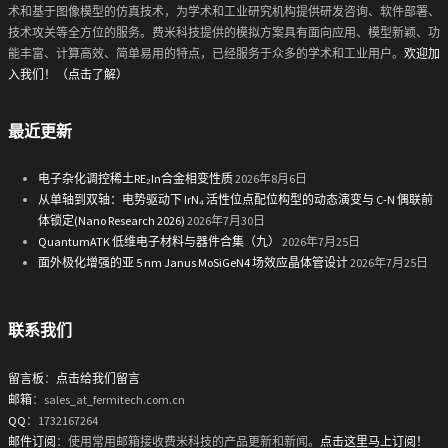
术和基于图像模型的仿真技术，为学术和工业研究机构提供研发咨询、软件部署、
技术攻关等全方位的服务。费米科技提供的模拟方案具有面向应用、模型新颖、功
能丰富、计算高效、简单易用的特点，已经服务于众多的学术和工业用户。
欢迎加
入我们！（点击了解）
最近更新
电子杂化调控稀土RE₂In合金相变性质
2026年8月6日
从单轴到双轴：电势驱动下 IrN₄ 活性位点配位构型的动态演变与 C-N 偶联前
体锁定(Nano Research 2026)
2026年7月30日
QuantumATK 低维电子材料与器件合集（九）
2026年7月25日
面外极化增强的亚 5 nm Janus MoSiGeN4 场效应晶体管设计
2026年7月25日
联系我们
留言板
：
点击给我们留言
邮箱
：sales_at_fermitech.com.cn
QQ
：1732167264
邮件订阅
：使用常用邮箱接收费米科技的产品更新和新闻。
点击这里马上订阅！