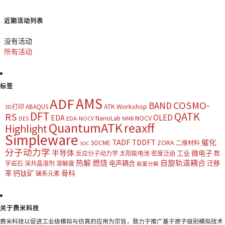
近期活动列表
没有活动
所有活动
标签
AMS
ADF
COSMO-
BAND
ATK Workshop
ABAQUS
3D打印
DFT
QATK
RS
OLED
EDA
NOCV
NanoLab
DES
EDA-NOCV
NMR
QuantumATK
reaxff
Highlight
Simpleware
TADF
TDDFT
催化
ZORA
SOCME
二维材料
SOC
分子动力学
半导体
微电子
工业
反应分子动力学
太阳能电池
密度泛函
数
热解
燃烧
自旋轨道耦合
电声耦合
迁移
字岩石
深共晶溶剂
溶解度
能量分解
钙钛矿
骨科
率
镧系元素
关于费米科技
费米科技以促进工业级模拟与仿真的应用为宗旨，致力于推广基于原子级别模拟技术