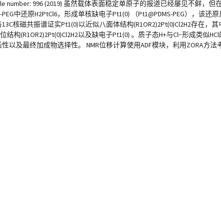
olume 10, Article number: 996 (2019) 虽然载体表面稳定单原子的报道已
还原H2PtCl6，形成单核缺电子Pt1(0) （Pt1@PDMS-PEG），该
核磁共振谱证实Pt1(0)以近似八面体结构(R1OR2)2Pt(0)Cl2H2存在，其
1OR2)2Pt(0)Cl2H2以及缺电子Pt1(0) 。质子态H+与Cl−形成类
的活性以及最终加成物选择性。 NMR位移计算使用ADF模块，利用ZORA方