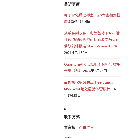
最近更新
电子杂化调控稀土RE₂In合金相变性
质
2026年8月6日
从单轴到双轴：电势驱动下 IrN₄ 活
性位点配位构型的动态演变与 C-N
偶联前体锁定(Nano Research 2026)
2026年7月30日
QuantumATK 低维电子材料与器件
合集（九）
2026年7月25日
面外极化增强的亚 5 nm Janus
MoSiGeN4 场效应晶体管设计
2026
年7月25日
联系方式
留言板
：
点击留言