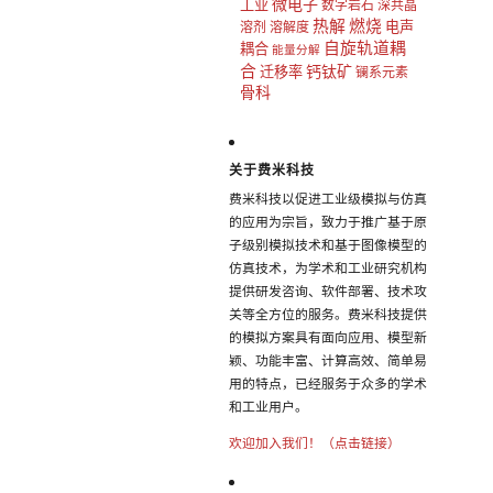
微电子
工业
数字岩石
深共晶
热解
燃烧
电声
溶剂
溶解度
自旋轨道耦
耦合
能量分解
合
钙钛矿
迁移率
镧系元素
骨科
关于费米科技
费米科技以促进工业级模拟与仿真
的应用为宗旨，致力于推广基于原
子级别模拟技术和基于图像模型的
仿真技术，为学术和工业研究机构
提供研发咨询、软件部署、技术攻
关等全方位的服务。费米科技提供
的模拟方案具有面向应用、模型新
颖、功能丰富、计算高效、简单易
用的特点，已经服务于众多的学术
和工业用户。
欢迎加入我们！（点击链接）