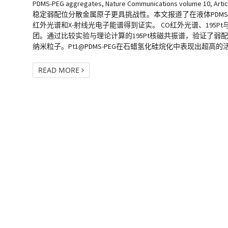
PDMS-PEG aggregates, Nature Communications v
稳定弱配位分散金属原子更具挑战性。本文报道了在液体PDMS-PEG中
红外光谱和X-射线光电子能谱得到证实。 CO红外光谱、195Pt与13C
团。通过比较实验与理论计算的195Pt核磁共振谱，验证了弱配位结构(R
纳米粒子。Pt1@PDMS-PEG在石蜡氢化硅烷化中表现出超高
READ MORE