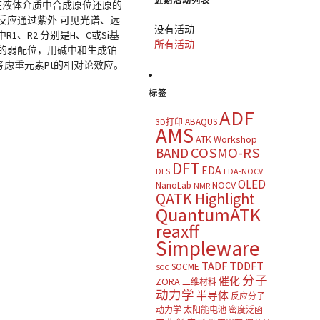
近期活动列表
经屡见不鲜，但在液体介质中合成原位还原的
还原反应通过紫外-可见光谱、远
没有活动
中R1、R2 分别是H、C或Si基
所有活动
似HCl的弱配位，用碱中和生成铂
法考虑重元素Pt的相对论效应。
标签
ADF
ABAQUS
3D打印
AMS
ATK Workshop
COSMO-RS
BAND
DFT
EDA
DES
EDA-NOCV
OLED
NOCV
NanoLab
NMR
QATK Highlight
QuantumATK
reaxff
Simpleware
TADF
TDDFT
SOCME
SOC
分子
催化
ZORA
二维材料
动力学
半导体
反应分子
动力学
太阳能电池
密度泛函