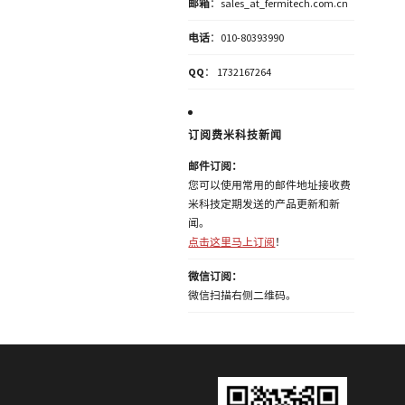
邮箱
：sales_at_fermitech.com.cn
电话
：010-80393990
QQ
： 1732167264
订阅费米科技新闻
邮件订阅：
您可以使用常用的邮件地址接收费
米科技定期发送的产品更新和新
闻。
点击这里马上订阅
！
微信订阅：
微信扫描右侧二维码。