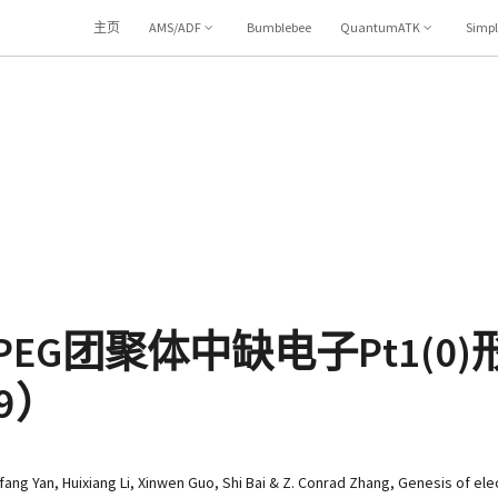
主页
AMS/ADF
Bumblebee
QuantumATK
Simp
DMS-PEG团聚体中缺电子Pt1(
19）
Yan, Huixiang Li, Xinwen Guo, Shi Bai & Z. Conrad Zhang, Genesis of elect