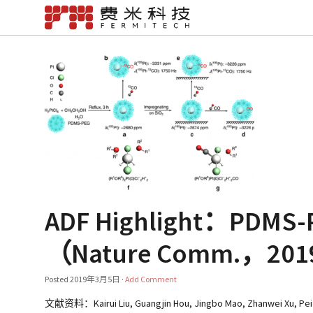
ADF Highlight：P
（Nature Comm.，20
Posted
2019年3月5日
·
Add Comment
文献资料：Kairui Liu, Guangjin Hou, Jingbo Mao, Zhanwei Xu, Peifang 