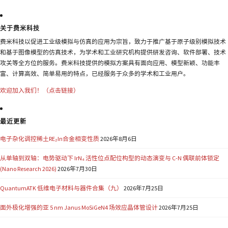
关于费米科技
费米科技以促进工业级模拟与仿真的应用为宗旨，致力于推广基于原子级别模拟技术
和基于图像模型的仿真技术，为学术和工业研究机构提供研发咨询、软件部署、技术
攻关等全方位的服务。费米科技提供的模拟方案具有面向应用、模型新颖、功能丰
富、计算高效、简单易用的特点，已经服务于众多的学术和工业用户。
欢迎加入我们！（点击链接）
最近更新
电子杂化调控稀土RE₂In合金相变性质
2026年8月6日
从单轴到双轴：电势驱动下 IrN₄ 活性位点配位构型的动态演变与 C-N 偶联前体锁定
(Nano Research 2026)
2026年7月30日
QuantumATK 低维电子材料与器件合集（九）
2026年7月25日
面外极化增强的亚 5 nm Janus MoSiGeN4 场效应晶体管设计
2026年7月25日