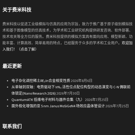
关于费米科技
费米科技以促进工业级模拟与仿真的应用为宗旨，致力于推广基于原子级别模拟技
术和基于图像模型的仿真技术，为学术和工业研究机构提供研发咨询、软件部署、
技术攻关等全方位的服务。费米科技提供的模拟方案具有面向应用、模型新颖、功
能丰富、计算高效、简单易用的特点，已经服务于众多的学术和工业用户。
欢迎加
入我们！（点击了解）
最近更新
电子杂化调控稀土RE₂In合金相变性质
2026年8月6日
从单轴到双轴：电势驱动下 IrN₄ 活性位点配位构型的动态演变与 C-N 偶联前
体锁定(Nano Research 2026)
2026年7月30日
QuantumATK 低维电子材料与器件合集（九）
2026年7月25日
面外极化增强的亚 5 nm Janus MoSiGeN4 场效应晶体管设计
2026年7月25日
联系我们