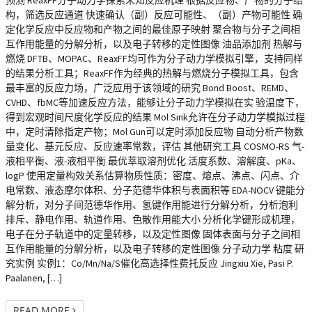
预测 ReaxFF分子动力学探索未知反应机理 根据反应物、产物的分子结
构，筛选反应通道 快速确认（副）反应可能性、（副）产物可能性 确
定化学反应中反应物和产物之间的最佳原子映射 聚合物与分子之间相
互作用能量的分解分析，以及电子转移的定性图像 油品添加剂 热解与
燃烧 DFTB、MOPAC、ReaxFF均可作为分子动力学模拟引擎，支持同样
的结果分析工具；ReaxFF作为经典的热解与燃烧分子模拟工具，包含
最丰富的反应力场，广泛应用于该领域的研究 Bond Boost、REMD、
CVHD、fbMC等加速反应方法，能够让分子动力学模拟在实 验温度下，
得到宏观时间尺度化学反应的结果 Mol Sink允许在分子动力学模拟过程
中，定时清除指定产物；Mol Gun可以定时添加反应物 自动分析产物数
量变化、基元反应、反应速率常数，评估 其他研究工具 COSMO-RS 气-
液相平衡、液-液相平衡 最优萃取溶剂优化 活度系数、溶解度、pKa、
logP 使用定量构效关系估算物质性质：密度、熔点、沸点、闪点、介
电常数、液态摩尔体积、分子范德华体积与表面积等 EDA-NOCV 键能分
解分析，对分子间范德华作用、氢键作用能进行分解分析，分析泡利
排斥、静电作用、轨道作用、色散作用能大小 分析化学键形成机理，
电子在分子轨道中的定量转移，以及定性图像 固体表面与分子之间相
互作用能量的分解分析，以及电子转移的定性图像 分子动力学 粘度 研
究实例 实例1：Co/Mn/Na/S催化高选择性费托反应 Jingxiu Xie, Pasi P.
Paalanen, […]
READ MORE