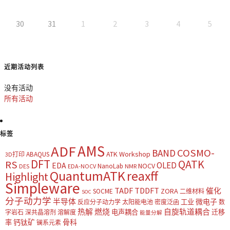
30
31
1
2
3
4
5
近期活动列表
没有活动
所有活动
标签
AMS
ADF
COSMO-
BAND
ATK Workshop
ABAQUS
3D打印
DFT
QATK
RS
OLED
EDA
NOCV
NanoLab
DES
EDA-NOCV
NMR
QuantumATK
reaxff
Highlight
Simpleware
TADF
TDDFT
催化
ZORA
SOCME
二维材料
SOC
分子动力学
半导体
微电子
工业
反应分子动力学
太阳能电池
密度泛函
数
热解
燃烧
自旋轨道耦合
电声耦合
迁移
字岩石
深共晶溶剂
溶解度
能量分解
钙钛矿
骨科
率
镧系元素