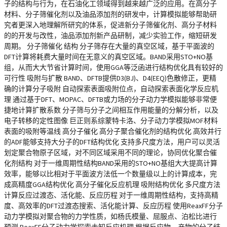
子的结构与行为，在石油化工领域得到越来越广泛的应用。在高分子
材料、分子筛催化剂以及油品添加剂的研发中，计算模拟能够帮助研
究者更深入地理解所研究的体系，促进新分子筛催化剂、高分子材料
的的开发与改性，油品添加剂新产品研制，减少实验工作，缩短研发
周期。 分子筛催化 结构 分子筛存在大量的真空区域，基于平面波的
DFT计算将耗费大量时间在无意义的真空区域。BAND采用STO+NO基
组，从而大大节省计算时间，使用GGA等泛函进行结构优化具有较好的
可行性 吸附与扩散 BAND、DFTB提供D3(BJ)、D4(EEQ)色散修正，更精
确的计算分子吸附 自动探索表面吸附位点，自动探索表面化学反应机
理 通过基于DFT、MOPAC、DFTB或力场的分子动力学模拟能够非常便
捷地计算扩散系数 分子筛与分子之间相互作用能量的分解分析，以及
电子转移的定性图像 巨正则系综蒙特卡洛、分子动力学模拟MOF材料
表面的吸附等温线 高分子催化 高分子聚合催化剂的结构优化 高效并行
的ADF能够支持大分子的DFT结构优化 支持多尺度方法，用户可以灵活
划定聚合物原子区域，对不同区域采用不同的理论，协同优化聚合催
化剂结构 对于一维周期性结构BAND采用的STO+NO基组大大提高计算
效率，能够以比相对于平面波方法低一个数量级以上的计算成本，完
成高精度GGA结构优化 高分子催化反应机理 吸附结构优化 多尺度方法
计算反应过渡态、活化能、反应历程 对于一维周期性结构，支持高精
度、高效率的DFT过渡态搜索、活化能计算、反应历程 使用ReaxFF分子
动力学模拟对聚合物的力学性质，如杨氏模量、屈服点、泊松比进行