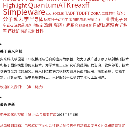
QuantumATK
reaxff
Highlight
Simpleware
TADF
TDDFT
催化
ZORA
SOCME
二维材料
SOC
分子动力学
半导体
微电子
工业
反应分子动力学
太阳能电池
密度泛函
数
热解
燃烧
自旋轨道耦合
电声耦合
迁移
字岩石
深共晶溶剂
溶解度
能量分解
钙钛矿
骨科
率
镧系元素
关于费米科技
费米科技以促进工业级模拟与仿真的应用为宗旨，致力于推广基于原子级别模拟技术
和基于图像模型的仿真技术，为学术和工业研究机构提供研发咨询、软件部署、技术
攻关等全方位的服务。费米科技提供的模拟方案具有面向应用、模型新颖、功能丰
富、计算高效、简单易用的特点，已经服务于众多的学术和工业用户。
欢迎加入我们！（点击链接）
最近更新
电子杂化调控稀土RE₂In合金相变性质
2026年8月6日
从单轴到双轴：电势驱动下 IrN₄ 活性位点配位构型的动态演变与 C-N 偶联前体锁定