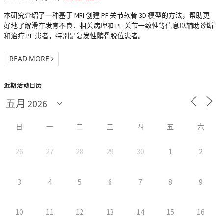
本研究介绍了一种基于 MRI 创建 PF 关节软骨 3D 模型的方法，帮助更
好地了解滑车发育不良、相关病理和 PF 关节一致性等信息以辅助诊断
和治疗 PF 患者，特别是复发性髌骨脱位患者。
READ MORE
近期活动日历
日
一
二
三
四
五
六
26
27
28
29
30
1
2
3
4
5
6
7
8
9
10
11
12
13
14
15
16