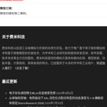
微信订阅：
微信扫描右侧二维码。
关于费米科技
费米科技以促进工业级模拟与仿真的应用为宗旨，致力于推广基于原子级别模拟技
术和基于图像模型的仿真技术，为学术和工业研究机构提供研发咨询、软件部署、
技术攻关等全方位的服务。费米科技提供的模拟方案具有面向应用、模型新颖、功
能丰富、计算高效、简单易用的特点，已经服务于众多的学术和工业用户。
欢迎加
入我们！（点击了解）
最近更新
电子杂化调控稀土RE₂In合金相变性质
2026年8月6日
从单轴到双轴：电势驱动下 IrN₄ 活性位点配位构型的动态演变与 C-N 偶联前
体锁定(Nano Research 2026)
2026年7月30日