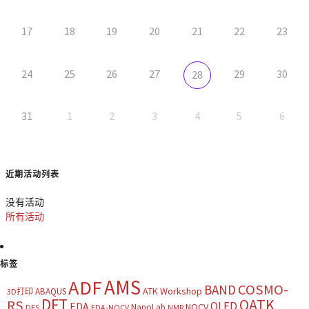
17
18
19
20
21
22
23
24
25
26
27
29
30
28
31
1
2
3
4
5
6
近期活动列表
没有活动
所有活动
标签
AMS
ADF
COSMO-
BAND
ATK Workshop
ABAQUS
3D打印
DFT
QATK
RS
OLED
EDA
NOCV
NanoLab
DES
EDA-NOCV
NMR