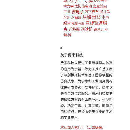
动力学
半导体
反应分子
动力学
太阳能电池
密度泛函
微电子
工业
数字岩石
深共晶
热解
燃烧
电声
溶剂
溶解度
自旋轨道耦
耦合
能量分解
合
钙钛矿
迁移率
镧系元素
骨科
关于费米科技
费米科技以促进工业级模拟与仿真
的应用为宗旨，致力于推广基于原
子级别模拟技术和基于图像模型的
仿真技术，为学术和工业研究机构
提供研发咨询、软件部署、技术攻
关等全方位的服务。费米科技提供
的模拟方案具有面向应用、模型新
颖、功能丰富、计算高效、简单易
用的特点，已经服务于众多的学术
和工业用户。
欢迎加入我们！（点击链接）