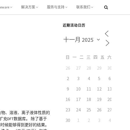
leware
解决方案
服务与支持
联系我们
近期活动日历
日
一
二
三
四
五
六
26
27
28
29
30
31
2
3
4
5
6
7
9
10
11
12
13
14
16
17
18
19
20
21
23
24
25
26
27
28
纯液体、液体混合物、溶液、离子液体性质的
充DFT数据库。 除了基于
30
1
2
3
4
5
甚至有时候能够得到更好的结果。