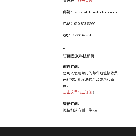
留言板
：
点击留言
邮箱
：sales_at_fermitech.com.cn
电话
：010-80393990
QQ
： 1732167264
订阅费米科技新闻
邮件订阅：
您可以使用常用的邮件地址接收费
米科技定期发送的产品更新和新
闻。
点击这里马上订阅
！
微信订阅：
微信扫描右侧二维码。