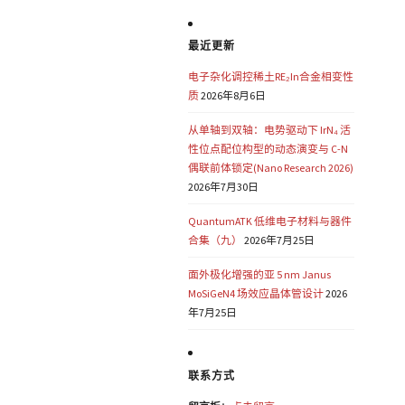
最近更新
电子杂化调控稀土RE₂In合金相变性
质
2026年8月6日
从单轴到双轴：电势驱动下 IrN₄ 活
性位点配位构型的动态演变与 C-N
偶联前体锁定(Nano Research 2026)
2026年7月30日
QuantumATK 低维电子材料与器件
合集（九）
2026年7月25日
面外极化增强的亚 5 nm Janus
MoSiGeN4 场效应晶体管设计
2026
年7月25日
联系方式