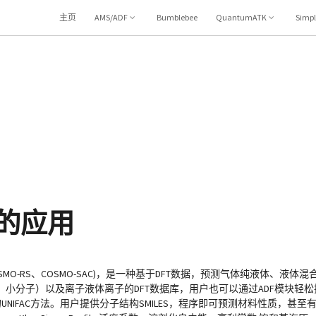
主页
AMS/ADF
Bumblebee
QuantumATK
Simp
中的应用
istic Solvents(COSMO-RS、COSMO-SAC)，是一种基于DFT数据，预测气体
小分子）以及离子液体离子的DFT数据库，用户也可以通过ADF模块轻松扩
团特性的UNIFAC方法。用户提供分子结构SMILES，程序即可预测材料性质，