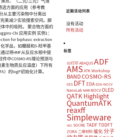
蒸汽压、沸点、（二元/三元）气液
溶剂筛选方面的应用（参考教
近期活动列表
分从主要污染物中分离出
而完美减少实验搜索空间。脚
没有活动
液体中的吸附。 聚合物方面的
所有活动
ns-Chi 应用实例 实例1：
for biphasic extraction
维素生物质衍生平台化学品，如糠醛和5-羟甲基
标签
通过将HMF从反应水相中提
中COSMO-RS理论预测与
ADF
ABAQUS
3D打印
质纤维素生物质反应温度）下所有
AMS
ATK Workshop
A）的logP初始化计算。
COSMO-RS
BAND
DFT
EDA
DES
EDA-NOCV
OLED
NOCV
NanoLab
NMR
QATK Highlight
QuantumATK
reaxff
Simpleware
TADF
TDDFT
SOCME
SOC
分子
催化
ZORA
二维材料