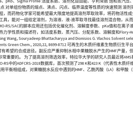
) pKa、pKb、Sigma Profile 活度系数、溶剂化自由能、亨利常数 饱和
线、混合物闪点 对单组份物质的熔点、沸点、闪点、临界温度等性质的快速预测 
过程，而药物化学家可能希望最大限度地提高溶剂萃取效率，将药物活性成
工具，能对一组给定溶剂，为溶液、液-液萃取寻找最佳溶剂混合物，从
O-RS/SAC的脚本应用还包括优化催化剂、溶解度参数、pKa值和在离子
的热力学性质和描述符，如活度系数、蒸汽压、分配系数、溶解度和Flory-Huggi
ep Bhattacharyya and Dionisios G. Vlachos Solvent selection 
g and experiments Green Chem., 2020,22, 8699-8712 可再生的木质纤
常有希望的合成途径。副反应严重抑制水相中果糖脱水产生的HMF产量，但
重要的。 为了提高溶剂筛选效率，特拉华大学的研究人员最近将AMS软件
S中的ADFCRS-2018数据库，首次预测了298 K和423 K（代表性木
利用平衡相组成，对果糖脱水反应中遇到的HMF、乙酰丙酸（LA）和甲酸（F