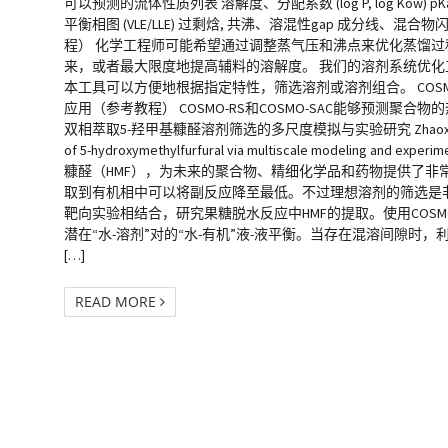
可以预测的流体性质列表 溶解度、分配系数 (log P, log Kow
平衡相图 (VLE/LLE) 过剩焓, 共沸、溶混性gap 成分
程） 化学工程师可能希望通过调整蒸气压和沸点来优化蒸馏
来，或者最大限度地提高辅料的溶解度。 我们的溶剂系统优化
本工具可以方便地根据指定特性，筛选溶剂或溶剂组合。 COSM
应用（参考教程） COSMO-RS和COSMO-SAC能够预测聚合物
双相萃取5-羟甲基糠醛溶剂筛选的多尺度模拟与实验研究 Zhaoxing Wang, Souryade
of 5-hydroxymethylfurfural via multiscale modelin
糠醛（HMF），为未来的聚合物、精细化学品和药物提供了非
取到有机相中可以将副反应降至最低。不过理想溶剂的筛选是非常
靶向实验相结合，研究果糖脱水反应中HMF的提取。使用COSMO-R
潜在“水-溶剂”对的“水-有机”液-液平衡。当存在混溶间隙时，
[…]
READ MORE