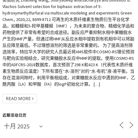
Vlachos Solvent selection for biphasic extraction of 5-
hydroxymethylfurfural via multiscale modeling and experiments Green
Chem., 2020,22, 8699-8712 可再生的木质纤维素生物质衍生平台化学
品，如糠醛和5-羟甲基糠醛（HMF），为未来的聚合物、精细化学品和
药物提供了非常有希望的合成途径。副反应严重抑制水相中果糖脱水
产生的HMF产量，但通过将HMF从反应水相中提取到有机相中可以将副
反应降至最低。不过理想溶剂的筛选是非常重要的。 为了提高溶剂筛
选效率，特拉华大学的研究人员最近将AMS软件中COSMO-RS理论预测
与靶向实验相结合，研究果糖脱水反应中HMF的提取。使用COSMO-RS
中的ADFCRS-2018数据库，首次预测了298 K和423 K（代表性木质纤维
素生物质反应温度）下所有潜在“水-溶剂”对的“水-有机”液-液平衡。当
存在混溶间隙时，利用平衡相组成，对果糖脱水反应中遇到的HMF、乙
酰丙酸（LA）和甲酸（FA）的logP初始化计算。 […]
READ MORE
近期活动日历