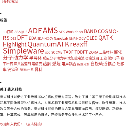
所有活动
标签
AMS
ADF
COSMO-
BAND
ATK Workshop
ABAQUS
3D打印
DFT
QATK
RS
OLED
EDA
NOCV
NanoLab
DES
EDA-NOCV
NMR
QuantumATK
reaxff
Highlight
Simpleware
TADF
TDDFT
催化
ZORA
SOCME
二维材料
SOC
分子动力学
半导体
微电子
工业
反应分子动力学
太阳能电池
密度泛函
数
热解
燃烧
自旋轨道耦合
电声耦合
迁移
字岩石
深共晶溶剂
溶解度
能量分解
钙钛矿
骨科
率
镧系元素
关于费米科技
费米科技以促进工业级模拟与仿真的应用为宗旨，致力于推广基于原子级别模拟技术
和基于图像模型的仿真技术，为学术和工业研究机构提供研发咨询、软件部署、技术
攻关等全方位的服务。费米科技提供的模拟方案具有面向应用、模型新颖、功能丰
富、计算高效、简单易用的特点，已经服务于众多的学术和工业用户。
欢迎加入我们！（点击链接）