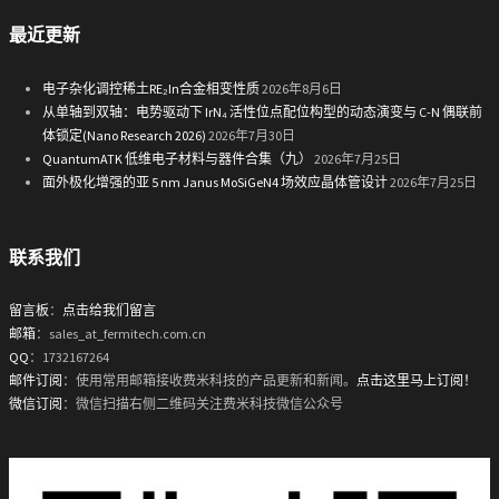
最近更新
电子杂化调控稀土RE₂In合金相变性质
2026年8月6日
从单轴到双轴：电势驱动下 IrN₄ 活性位点配位构型的动态演变与 C-N 偶联前
体锁定(Nano Research 2026)
2026年7月30日
QuantumATK 低维电子材料与器件合集（九）
2026年7月25日
面外极化增强的亚 5 nm Janus MoSiGeN4 场效应晶体管设计
2026年7月25日
联系我们
留言板
：
点击给我们留言
邮箱
：sales_at_fermitech.com.cn
QQ
：1732167264
邮件订阅
：使用常用邮箱接收费米科技的产品更新和新闻。
点击这里马上订阅！
微信订阅
：微信扫描右侧二维码关注费米科技微信公众号