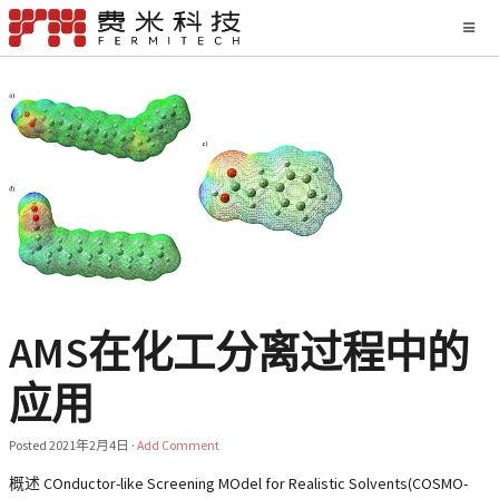
AMS在化工分离过程中的
应用
Posted
2021年2月4日
·
Add Comment
概述 COnductor-like Screening MOdel for Realistic Solvents(COSMO-