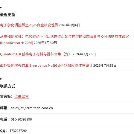
最近更新
电子杂化调控稀土RE₂In合金相变性质
2026年8月6日
从单轴到双轴：电势驱动下 IrN₄ 活性位点配位构型的动态演变与 C-N 偶联前体锁定
(Nano Research 2026)
2026年7月30日
QuantumATK 低维电子材料与器件合集（九）
2026年7月25日
面外极化增强的亚 5 nm Janus MoSiGeN4 场效应晶体管设计
2026年7月25日
联系方式
留言板
：
点击留言
邮箱
：sales_at_fermitech.com.cn
电话
：010-80393990
QQ
： 1732167264