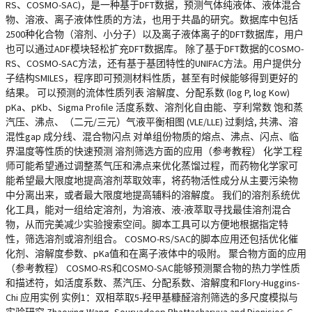
RS、COSMO-SAC)，是一种基于DFT数据，预测气体纯液体、液体混合
物、溶液、离子液体性质的方法，也用于共晶的研究。数据库中包括
2500种化合物（溶剂、小分子）以及离子液体离子的DFT数据库，用户
也可以通过ADF模块轻松扩充DFT数据库。 除了基于DFT数据的COSMO-
RS、COSMO-SAC方法，还有基于基团特性的UNIFAC方法。用户提供分
子结构SMILES，程序即可预测材料性质，甚至有时候能够得到更好的
结果。 可以预测的流体性质列表 溶解度、分配系数 (log P, log Kow)
pKa、pKb、Sigma Profile 活度系数、溶剂化自由能、亨利常数 饱和蒸
汽压、沸点、（二元/三元）气液平衡相图 (VLE/LLE) 过剩焓, 共沸、溶
混性gap 成分线、混合物闪点 对单组份物质的熔点、沸点、闪点、临
界温度等性质的快速预测 溶剂筛选方面的应用（参考教程） 化学工程
师可能希望通过调整蒸气压和沸点来优化蒸馏过程，而药物化学家可
能希望最大限度地提高溶剂萃取效率，将药物活性成分从主要污染物
中分离出来，或者最大限度地提高辅料的溶解度。 我们的溶剂系统优
化工具，能对一组给定溶剂，为溶液、液-液萃取寻找最佳溶剂混合
物，从而完美减少实验搜索空间。脚本工具可以方便地根据指定特
性，筛选溶剂或溶剂组合。 COSMO-RS/SAC的脚本应用还包括优化催
化剂、溶解度参数、pKa值和在离子液体中的吸附。 聚合物方面的应用
（参考教程） COSMO-RS和COSMO-SAC能够预测聚合物的热力学性质
和描述符，如活度系数、蒸汽压、分配系数、溶解度和Flory-Huggins-
Chi 应用实例 实例1：双相萃取5-羟甲基糠醛溶剂筛选的多尺度模拟与
实验研究 Zhaoxing Wang, Souryadeep Bhattacharyya and Dionisios G.