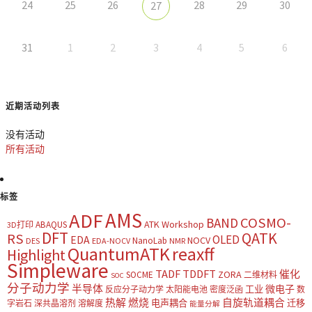
24
25
26
28
29
30
27
31
1
2
3
4
5
6
近期活动列表
没有活动
所有活动
标签
AMS
ADF
COSMO-
BAND
ATK Workshop
ABAQUS
3D打印
DFT
QATK
RS
OLED
EDA
NOCV
NanoLab
DES
EDA-NOCV
NMR
QuantumATK
reaxff
Highlight
Simpleware
TADF
TDDFT
催化
ZORA
SOCME
二维材料
SOC
分子动力学
半导体
微电子
工业
反应分子动力学
太阳能电池
密度泛函
数
热解
燃烧
自旋轨道耦合
电声耦合
迁移
字岩石
深共晶溶剂
溶解度
能量分解