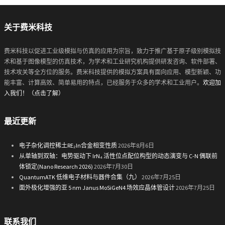
关于费米科技
费米科技以促进工业级模拟与仿真的应用为宗旨，致力于推广基于原子级别模拟技
术和基于图像模型的仿真技术，为学术和工业研究机构提供研发咨询、软件部署、
技术攻关等全方位的服务。费米科技提供的模拟方案具有面向应用、模型新颖、功
能丰富、计算高效、简单易用的特点，已经服务于众多的学术和工业用户。
欢迎加
入我们！（点击了解）
最近更新
电子杂化调控稀土RE₂In合金相变性质
2026年8月6日
从单轴到双轴：电势驱动下 IrN₄ 活性位点配位构型的动态演变与 C-N 偶联前
体锁定(Nano Research 2026)
2026年7月30日
QuantumATK 低维电子材料与器件合集（九）
2026年7月25日
面外极化增强的亚 5 nm Janus MoSiGeN4 场效应晶体管设计
2026年7月25日
联系我们