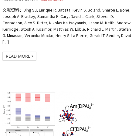
文献资料：Jing Su, Enrique R. Batista, Kevin S. Boland, Sharon E. Bone,
Joseph A. Bradley, Samantha K. Cary, David L. Clark, Steven D.
Conradson, Alex S. Ditter, Nikolas Kaltsoyannis, Jason M. Keith, Andrew
Kerridge, Stosh A. Kozimor, Matthias W. Löble, Richard L. Martin, Stefan
G. Minasian, Veronika Mocko, Henry S. La Pierre, Gerald T. Seidler, David
[…]
READ MORE