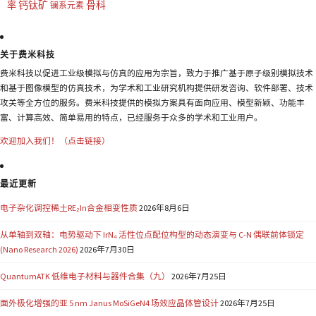
钙钛矿
骨科
率
镧系元素
关于费米科技
费米科技以促进工业级模拟与仿真的应用为宗旨，致力于推广基于原子级别模拟技术
和基于图像模型的仿真技术，为学术和工业研究机构提供研发咨询、软件部署、技术
攻关等全方位的服务。费米科技提供的模拟方案具有面向应用、模型新颖、功能丰
富、计算高效、简单易用的特点，已经服务于众多的学术和工业用户。
欢迎加入我们！（点击链接）
最近更新
电子杂化调控稀土RE₂In合金相变性质
2026年8月6日
从单轴到双轴：电势驱动下 IrN₄ 活性位点配位构型的动态演变与 C-N 偶联前体锁定
(Nano Research 2026)
2026年7月30日
QuantumATK 低维电子材料与器件合集（九）
2026年7月25日
面外极化增强的亚 5 nm Janus MoSiGeN4 场效应晶体管设计
2026年7月25日