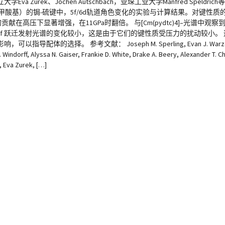
州立大学Eva Zurek、Jochen Autschbach，亚琛工业大学Manfred Spe
二硫代氨基甲酸基）的锔-硫键中，5f/6d轨道角色变化的实验与计算结果。对键性
献在高压下显著增强，在11GPa时翻倍。 与[Cm(pydtc)4]–光谱中观
)苯六甲酸盐的f–f 跃迁发射光谱的变化较小，这是由于它们的键性质受压力的扰动较
参考文献： Joseph M. Sperling, Evan J. Warzecha, Cris
Windorff, Alyssa N. Gaiser, Frankie D. White, Drake A. Beery, Alexander T.
, Eva Zurek, […]