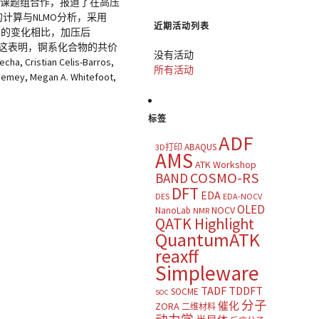
ldrich等课题组合作，报道了在高压
质的计算与NLMO分析，采用
近期活动列表
察到的变化相比，加压后
小。 这表明，锕系化合物的共价
没有活动
tian Celis-Barros,
所有活动
 Chemey, Megan A. Whitefoot,
标签
ADF
ABAQUS
3D打印
AMS
ATK Workshop
COSMO-RS
BAND
DFT
EDA
DES
EDA-NOCV
OLED
NOCV
NanoLab
NMR
QATK Highlight
QuantumATK
reaxff
Simpleware
TADF
TDDFT
SOCME
SOC
分子
催化
ZORA
二维材料