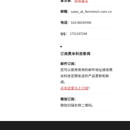
留言板
：
点击留言
邮箱
：sales_at_fermitech.com.cn
电话
：010-80393990
QQ
： 1732167264
订阅费米科技新闻
邮件订阅：
您可以使用常用的邮件地址接收费
米科技定期发送的产品更新和新
闻。
点击这里马上订阅
！
微信订阅：
微信扫描右侧二维码。