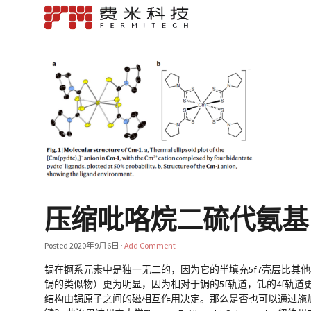
压缩吡咯烷二硫代氨基甲酸锔
Posted
2020年9月6日
·
Add Comment
锔在锕系元素中是独一无二的，因为它的半填充5f7壳层比其他
锔的类似物）更为明显，因为相对于锔的5f轨道，钆的4f轨道
结构由锔原子之间的磁相互作用决定。那么是否也可以通过施加