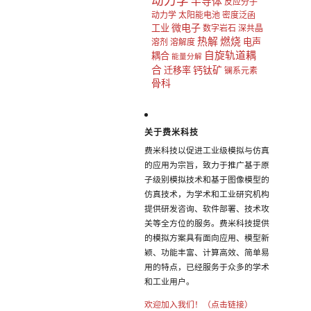
动力学
半导体
反应分子
动力学
太阳能电池
密度泛函
微电子
工业
数字岩石
深共晶
热解
燃烧
电声
溶剂
溶解度
自旋轨道耦
耦合
能量分解
合
钙钛矿
迁移率
镧系元素
骨科
关于费米科技
费米科技以促进工业级模拟与仿真
的应用为宗旨，致力于推广基于原
子级别模拟技术和基于图像模型的
仿真技术，为学术和工业研究机构
提供研发咨询、软件部署、技术攻
关等全方位的服务。费米科技提供
的模拟方案具有面向应用、模型新
颖、功能丰富、计算高效、简单易
用的特点，已经服务于众多的学术
和工业用户。
欢迎加入我们！（点击链接）