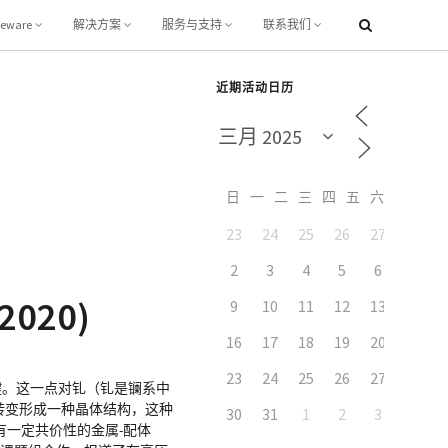
leware
解决方案
服务与支持
联系我们
近期活动日历
日
一
二
三
四
五
六
23
24
25
26
27
28
2
3
4
5
6
7
020)
9
10
11
12
13
14
16
17
18
19
20
21
23
24
25
26
27
28
键。这一点对钆（钆是镧系中
种转变形成一种晶体结构，这种
30
31
1
2
3
4
有一定共价性的金属-配体