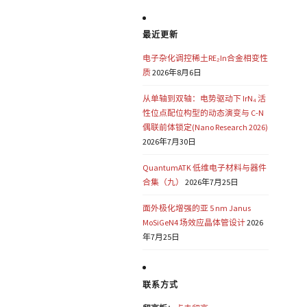
最近更新
电子杂化调控稀土RE₂In合金相变性
质
2026年8月6日
从单轴到双轴：电势驱动下 IrN₄ 活
性位点配位构型的动态演变与 C-N
偶联前体锁定(Nano Research 2026)
2026年7月30日
QuantumATK 低维电子材料与器件
合集（九）
2026年7月25日
面外极化增强的亚 5 nm Janus
MoSiGeN4 场效应晶体管设计
2026
年7月25日
联系方式