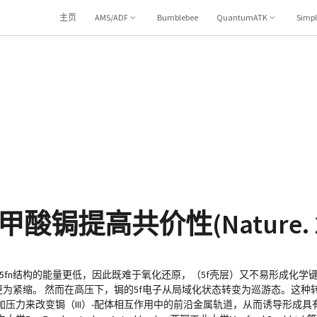
主页
AMS/ADF
Bumblebee
QuantumATK
Simp
提高共价性(Nature. 2
5fn结构的能量更低，因此既难于氧化还原，（5f壳层）又不易形成化学
更为紧缩。 然而在高压下，锔的5f电子从局域化状态转变为巡游态。这
压力来改变锔（III）-配体相互作用中的前沿金属轨道，从而诱导形成具