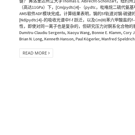
键？ 弗洛里达州立大学Thomas E. Albrecht-Schönzart，纽约
（高达11GPa）下，[Cm(pydtc)4]–（pydtc，吡咯烷
AMS软件ADF模块完成。计算结果表明，锔的5f轨道对锔-硫键的贡
[Nd(pydtc)4]–的吸收光谱中f-f 跃迁，以及Cm(III
性，即使对同一离子也是复杂的，但研究压力对锕系化合物的影响，可以指导配体的选择。 
Dumitru-Claudiu Sergentu, Xiaoyu Wang, Bonnie E. Klamm, Cory J. 
Brian N. Long, Kenneth Hanson, Paul Kögerler, Manfred Speldrich
READ MORE