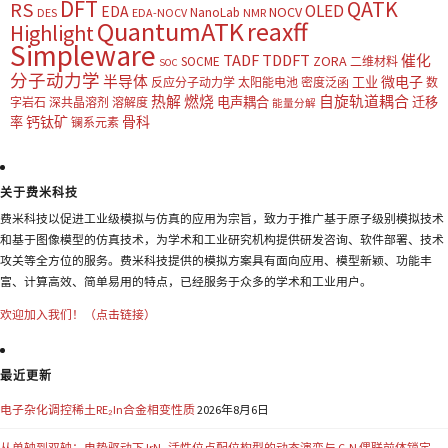
DFT
QATK
RS
OLED
EDA
NOCV
NanoLab
DES
EDA-NOCV
NMR
QuantumATK
reaxff
Highlight
Simpleware
TADF
TDDFT
催化
ZORA
SOCME
二维材料
SOC
分子动力学
半导体
微电子
工业
反应分子动力学
太阳能电池
密度泛函
数
热解
燃烧
自旋轨道耦合
电声耦合
迁移
字岩石
深共晶溶剂
溶解度
能量分解
钙钛矿
骨科
率
镧系元素
关于费米科技
费米科技以促进工业级模拟与仿真的应用为宗旨，致力于推广基于原子级别模拟技术
和基于图像模型的仿真技术，为学术和工业研究机构提供研发咨询、软件部署、技术
攻关等全方位的服务。费米科技提供的模拟方案具有面向应用、模型新颖、功能丰
富、计算高效、简单易用的特点，已经服务于众多的学术和工业用户。
欢迎加入我们！（点击链接）
最近更新
电子杂化调控稀土RE₂In合金相变性质
2026年8月6日
从单轴到双轴：电势驱动下 IrN₄ 活性位点配位构型的动态演变与 C-N 偶联前体锁定