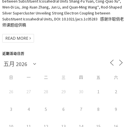
between Substituent Icosahedral Units Shang-Fu Yuan, Cong-Qiao Xu*,
Wen-Di Liu, Jing-Xuan Zhang, Jun Li, and Quan-Ming Wang*, Rod-Shaped
Silver Supercluster Unveiling Strong Electron Coupling between
Substituent Icosahedral Units, DOI: 10.1021/jacs.1c05283 感谢许聪俏老
师课题组供稿
READ MORE
近期活动日历
日
一
二
三
四
五
六
26
27
28
29
30
1
2
3
4
5
6
7
8
9
10
11
12
13
14
15
16