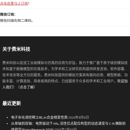
点击这里马上订阅
！
微信订阅：
微信扫描右侧二维码。
关于费米科技
费米科技以促进工业级模拟与仿真的应用为宗旨，致力于推广基于原子级别模拟技
术和基于图像模型的仿真技术，为学术和工业研究机构提供研发咨询、软件部署、
技术攻关等全方位的服务。费米科技提供的模拟方案具有面向应用、模型新颖、功
能丰富、计算高效、简单易用的特点，已经服务于众多的学术和工业用户。
欢迎加
入我们！（点击了解）
最近更新
电子杂化调控稀土RE₂In合金相变性质
2026年8月6日
从单轴到双轴：电势驱动下 IrN₄ 活性位点配位构型的动态演变与 C-N 偶联前
体锁定(Nano Research 2026)
2026年7月30日