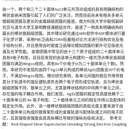
由一个、两个和三个二十面体Au13单元共顶点组成的具有明确结构的
棒状金纳米团簇引起了人们的广泛关注，然而目前尚未有相关多单元
银超级团簇及更长的金属超级团簇的报道。南方科技大学许聪俏副研
究员与清华大学王泉明教授课题组合作，报道了一例具有明确结构的
最长的棒状银超级团簇，其中理论研究通过AMS软件中ADF模块进行量
子化学计算，采用PBE泛函和ZORA标量相对论方法进行结构优化及电
子结构分析，并且使用含时密度泛函理论模拟团簇的紫外可见吸收光
谱及光学性能。 金银团簇中常见的由十三个原子组成的二十面体单元
具有8电子构型，且目前发现的由该单元构建的一维共顶点棒状金超级
团簇均满足Mingos规则，具有8n个价电子(n为二十面体单元个数)。然
而，本研究中发现的由四个Ag13单元构成的棒状Ag61团簇含30个价电
子，不满足Mingos规则。理论研究表明，各单元间强的相互作用导致
其分子轨道中的强反键轨道失去两个电子而形成空轨道，且与棒状金
超级团簇不同，银单元之间，尤其是棒状结构的中间两个单元之间，
存在强的电子耦合作用。我们发现，Ag61团簇的稳定性高度依赖于二
十面体单元的 8e 电子构型、二十面体单元之间的相互作用以及配体的
稳定化作用。此外，该一维棒状银超级团簇的高吸光度主要来源于由
二十面体单元构成的银骨架形成的金属轨道与配体轨道之间的电子跃
迁，且其强吸收强度由其高纵横比导致的强纵向吸收决定。 参考文
献： Rod-Shaped Silver Supercluster Unveiling Strong Electron Coupling