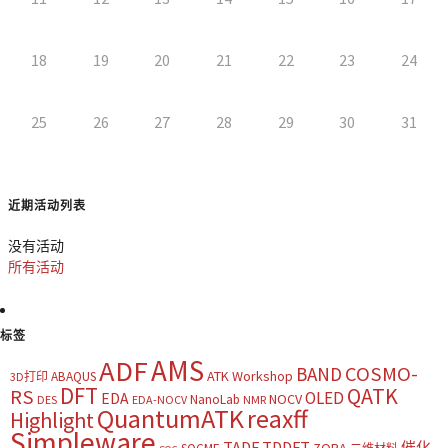
18
19
20
21
22
23
24
25
26
27
28
29
30
31
近期活动列表
没有活动
所有活动
标签
AMS
ADF
COSMO-
BAND
ATK Workshop
ABAQUS
3D打印
DFT
QATK
RS
OLED
EDA
NOCV
NanoLab
DES
EDA-NOCV
NMR
QuantumATK
reaxff
Highlight
Simpleware
TADF
TDDFT
催化
ZORA