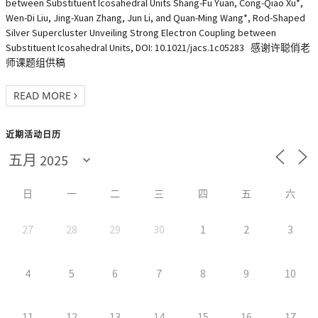
between Substituent Icosahedral Units Shang-Fu Yuan, Cong-Qiao Xu*,
Wen-Di Liu, Jing-Xuan Zhang, Jun Li, and Quan-Ming Wang*, Rod-Shaped
Silver Supercluster Unveiling Strong Electron Coupling between
Substituent Icosahedral Units, DOI: 10.1021/jacs.1c05283 感谢许聪俏老
师课题组供稿
READ MORE
近期活动日历
日
一
二
三
四
五
六
27
28
29
30
1
2
3
4
5
6
7
8
9
10
11
12
13
14
15
16
17