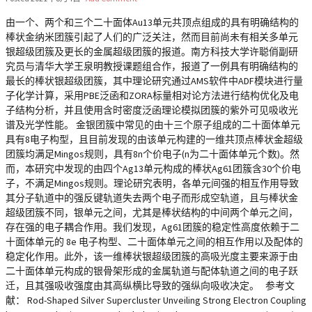
由一个、两个和三个二十面体Au13单元共顶点组成的具有明确结构的
棒状金纳米团簇引起了人们的广泛关注，然而目前尚未有相关多单元
银超级团簇及更长的金属超级团簇的报道。南方科技大学许聪俏副研
究员与清华大学王泉明教授课题组合作，报道了一例具有明确结构的
最长的棒状银超级团簇，其中理论研究通过AMS软件中ADF模块进行量
子化学计算，采用PBE泛函和ZORA标量相对论方法进行结构优化及电
子结构分析，并且使用含时密度泛函理论模拟团簇的紫外可见吸收光
谱及光学性能。 金银团簇中常见的由十三个原子组成的二十面体单元
具有8电子构型，且目前发现的由该单元构建的一维共顶点棒状金超级
团簇均满足Mingos规则，具有8n个价电子(n为二十面体单元个数)。然
而，本研究中发现的由四个Ag13单元构成的棒状Ag61团簇含30个价电
子，不满足Mingos规则。理论研究表明，各单元间强的相互作用导致
其分子轨道中的强反键轨道失去两个电子而形成空轨道，且与棒状金
超级团簇不同，银单元之间，尤其是棒状结构的中间两个单元之间，
存在强的电子耦合作用。我们发现，Ag61团簇的稳定性高度依赖于二
十面体单元的 8e 电子构型、二十面体单元之间的相互作用以及配体的
稳定化作用。此外，该一维棒状银超级团簇的高吸光度主要来源于由
二十面体单元构成的银骨架形成的金属轨道与配体轨道之间的电子跃
迁，且其强吸收强度由其高纵横比导致的强纵向吸收决定。 参考文
献： Rod-Shaped Silver Supercluster Unveiling Strong Electron Coupling