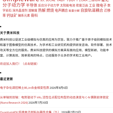
SOCME
二维材料
SOC
分子动力学
半导体
微电子
工业
反应分子动力学
太阳能电池
密度泛函
数
热解
燃烧
自旋轨道耦合
电声耦合
迁移
字岩石
深共晶溶剂
溶解度
能量分解
钙钛矿
骨科
率
镧系元素
关于费米科技
费米科技以促进工业级模拟与仿真的应用为宗旨，致力于推广基于原子级别模拟技术
和基于图像模型的仿真技术，为学术和工业研究机构提供研发咨询、软件部署、技术
攻关等全方位的服务。费米科技提供的模拟方案具有面向应用、模型新颖、功能丰
富、计算高效、简单易用的特点，已经服务于众多的学术和工业用户。
欢迎加入我们！（点击链接）
最近更新
电子杂化调控稀土RE₂In合金相变性质
2026年8月6日
从单轴到双轴：电势驱动下 IrN₄ 活性位点配位构型的动态演变与 C-N 偶联前体锁定
(Nano Research 2026)
2026年7月30日
QuantumATK 低维电子材料与器件合集（九）
2026年7月25日