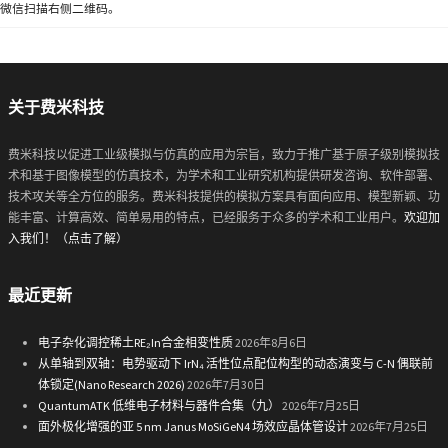
微信扫描右侧二维码。
关于费米科技
费米科技以促进工业级模拟与仿真的应用为宗旨，致力于推广基于原子级别模拟技
术和基于图像模型的仿真技术，为学术和工业研究机构提供研发咨询、软件部署、
技术攻关等全方位的服务。费米科技提供的模拟方案具有面向应用、模型新颖、功
能丰富、计算高效、简单易用的特点，已经服务于众多的学术和工业用户。
欢迎加
入我们！（点击了解）
最近更新
电子杂化调控稀土RE₂In合金相变性质
2026年8月6日
从单轴到双轴：电势驱动下 IrN₄ 活性位点配位构型的动态演变与 C-N 偶联前
体锁定(Nano Research 2026)
2026年7月30日
QuantumATK 低维电子材料与器件合集（九）
2026年7月25日
面外极化增强的亚 5 nm Janus MoSiGeN4 场效应晶体管设计
2026年7月25日