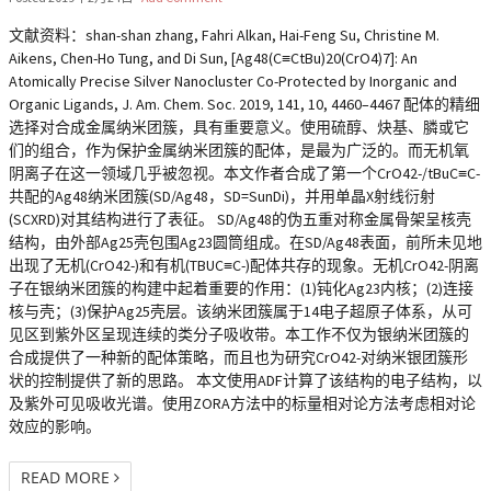
文献资料：shan-shan zhang, Fahri Alkan, Hai-Feng Su, Christine M.
Aikens, Chen-Ho Tung, and Di Sun, [Ag48(C≡CtBu)20(CrO4)7]: An
Atomically Precise Silver Nanocluster Co-Protected by Inorganic and
Organic Ligands, J. Am. Chem. Soc. 2019, 141, 10, 4460–4467 配体的精细
选择对合成金属纳米团簇，具有重要意义。使用硫醇、炔基、膦或它
们的组合，作为保护金属纳米团簇的配体，是最为广泛的。而无机氧
阴离子在这一领域几乎被忽视。本文作者合成了第一个CrO42-/tBuC≡C-
共配的Ag48纳米团簇(SD/Ag48，SD=SunDi)，并用单晶X射线衍射
(SCXRD)对其结构进行了表征。 SD/Ag48的伪五重对称金属骨架呈核壳
结构，由外部Ag25壳包围Ag23圆筒组成。在SD/Ag48表面，前所未见地
出现了无机(CrO42-)和有机(TBUC≡C-)配体共存的现象。无机CrO42-阴离
子在银纳米团簇的构建中起着重要的作用：(1)钝化Ag23内核；(2)连接
核与壳；(3)保护Ag25壳层。该纳米团簇属于14电子超原子体系，从可
见区到紫外区呈现连续的类分子吸收带。本工作不仅为银纳米团簇的
合成提供了一种新的配体策略，而且也为研究CrO42-对纳米银团簇形
状的控制提供了新的思路。 本文使用ADF计算了该结构的电子结构，以
及紫外可见吸收光谱。使用ZORA方法中的标量相对论方法考虑相对论
效应的影响。
READ MORE