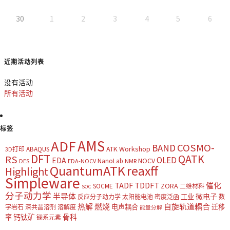
30
1
2
3
4
5
6
近期活动列表
没有活动
所有活动
标签
AMS
ADF
COSMO-
BAND
ATK Workshop
ABAQUS
3D打印
DFT
QATK
RS
OLED
EDA
NOCV
NanoLab
DES
EDA-NOCV
NMR
QuantumATK
reaxff
Highlight
Simpleware
TADF
TDDFT
催化
ZORA
SOCME
二维材料
SOC
分子动力学
半导体
微电子
工业
反应分子动力学
太阳能电池
密度泛函
数
热解
燃烧
自旋轨道耦合
电声耦合
迁移
字岩石
深共晶溶剂
溶解度
能量分解
钙钛矿
骨科
率
镧系元素