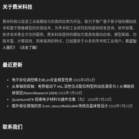
关于费米科技
费米科技以促进工业级模拟与仿真的应用为宗旨，致力于推广基于原子级别模拟技
术和基于图像模型的仿真技术，为学术和工业研究机构提供研发咨询、软件部署、
技术攻关等全方位的服务。费米科技提供的模拟方案具有面向应用、模型新颖、功
能丰富、计算高效、简单易用的特点，已经服务于众多的学术和工业用户。
欢迎加
入我们！（点击了解）
最近更新
电子杂化调控稀土RE₂In合金相变性质
2026年8月6日
从单轴到双轴：电势驱动下 IrN₄ 活性位点配位构型的动态演变与 C-N 偶联前
体锁定(Nano Research 2026)
2026年7月30日
QuantumATK 低维电子材料与器件合集（九）
2026年7月25日
面外极化增强的亚 5 nm Janus MoSiGeN4 场效应晶体管设计
2026年7月25日
联系我们