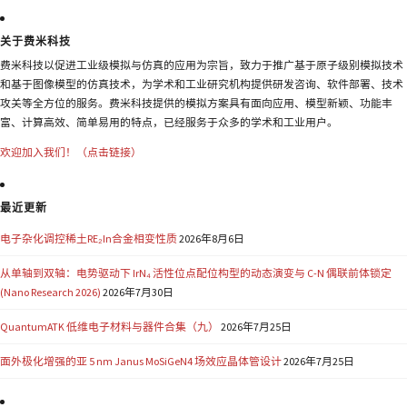
关于费米科技
费米科技以促进工业级模拟与仿真的应用为宗旨，致力于推广基于原子级别模拟技术
和基于图像模型的仿真技术，为学术和工业研究机构提供研发咨询、软件部署、技术
攻关等全方位的服务。费米科技提供的模拟方案具有面向应用、模型新颖、功能丰
富、计算高效、简单易用的特点，已经服务于众多的学术和工业用户。
欢迎加入我们！（点击链接）
最近更新
电子杂化调控稀土RE₂In合金相变性质
2026年8月6日
从单轴到双轴：电势驱动下 IrN₄ 活性位点配位构型的动态演变与 C-N 偶联前体锁定
(Nano Research 2026)
2026年7月30日
QuantumATK 低维电子材料与器件合集（九）
2026年7月25日
面外极化增强的亚 5 nm Janus MoSiGeN4 场效应晶体管设计
2026年7月25日