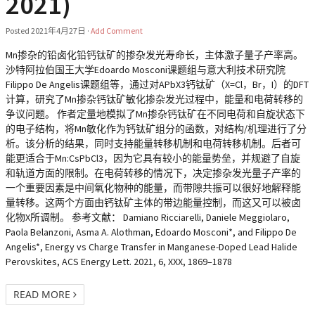
2021)
Posted
2021年4月27日
·
Add Comment
Mn掺杂的铅卤化铅钙钛矿的掺杂发光寿命长，主体激子量子产率高。
沙特阿拉伯国王大学Edoardo Mosconi课题组与意大利技术研究院
Filippo De Angelis课题组等，通过对APbX3钙钛矿（X=Cl，Br，I）的DFT
计算，研究了Mn掺杂钙钛矿敏化掺杂发光过程中，能量和电荷转移的
争议问题。 作者定量地模拟了Mn掺杂钙钛矿在不同电荷和自旋状态下
的电子结构，将Mn敏化作为钙钛矿组分的函数，对结构/机理进行了分
析。该分析的结果，同时支持能量转移机制和电荷转移机制。后者可
能更适合于Mn:CsPbCl3，因为它具有较小的能量势垒，并规避了自旋
和轨道方面的限制。在电荷转移的情况下，决定掺杂发光量子产率的
一个重要因素是中间氧化物种的能量，而带隙共振可以很好地解释能
量转移。这两个方面由钙钛矿主体的带边能量控制，而这又可以被卤
化物X所调制。 参考文献： Damiano Ricciarelli, Daniele Meggiolaro,
Paola Belanzoni, Asma A. Alothman, Edoardo Mosconi*, and Filippo De
Angelis*, Energy vs Charge Transfer in Manganese-Doped Lead Halide
Perovskites, ACS Energy Lett. 2021, 6, XXX, 1869–1878
READ MORE