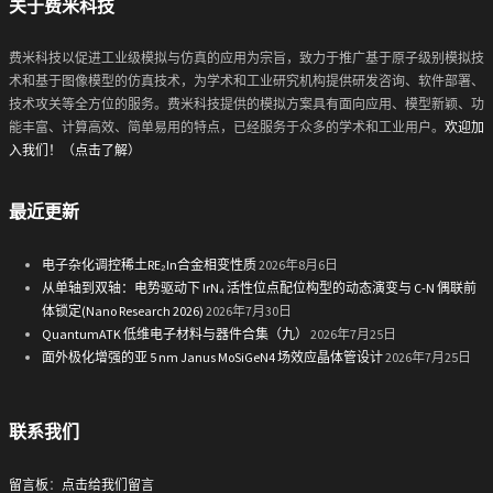
关于费米科技
费米科技以促进工业级模拟与仿真的应用为宗旨，致力于推广基于原子级别模拟技
术和基于图像模型的仿真技术，为学术和工业研究机构提供研发咨询、软件部署、
技术攻关等全方位的服务。费米科技提供的模拟方案具有面向应用、模型新颖、功
能丰富、计算高效、简单易用的特点，已经服务于众多的学术和工业用户。
欢迎加
入我们！（点击了解）
最近更新
电子杂化调控稀土RE₂In合金相变性质
2026年8月6日
从单轴到双轴：电势驱动下 IrN₄ 活性位点配位构型的动态演变与 C-N 偶联前
体锁定(Nano Research 2026)
2026年7月30日
QuantumATK 低维电子材料与器件合集（九）
2026年7月25日
面外极化增强的亚 5 nm Janus MoSiGeN4 场效应晶体管设计
2026年7月25日
联系我们
留言板
：
点击给我们留言