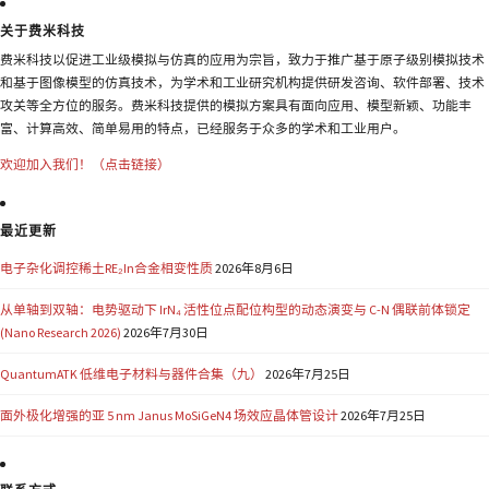
关于费米科技
费米科技以促进工业级模拟与仿真的应用为宗旨，致力于推广基于原子级别模拟技术
和基于图像模型的仿真技术，为学术和工业研究机构提供研发咨询、软件部署、技术
攻关等全方位的服务。费米科技提供的模拟方案具有面向应用、模型新颖、功能丰
富、计算高效、简单易用的特点，已经服务于众多的学术和工业用户。
欢迎加入我们！（点击链接）
最近更新
电子杂化调控稀土RE₂In合金相变性质
2026年8月6日
从单轴到双轴：电势驱动下 IrN₄ 活性位点配位构型的动态演变与 C-N 偶联前体锁定
(Nano Research 2026)
2026年7月30日
QuantumATK 低维电子材料与器件合集（九）
2026年7月25日
面外极化增强的亚 5 nm Janus MoSiGeN4 场效应晶体管设计
2026年7月25日