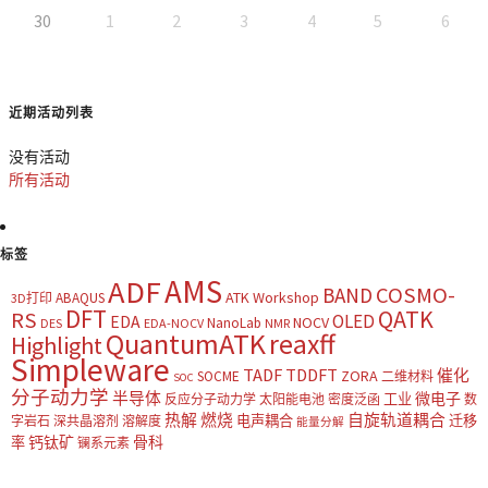
30
1
2
3
4
5
6
近期活动列表
没有活动
所有活动
标签
AMS
ADF
COSMO-
BAND
ATK Workshop
ABAQUS
3D打印
DFT
QATK
RS
OLED
EDA
NOCV
NanoLab
DES
EDA-NOCV
NMR
QuantumATK
reaxff
Highlight
Simpleware
TADF
TDDFT
催化
ZORA
SOCME
二维材料
SOC
分子动力学
半导体
微电子
工业
反应分子动力学
太阳能电池
密度泛函
数
热解
燃烧
自旋轨道耦合
电声耦合
迁移
字岩石
深共晶溶剂
溶解度
能量分解
钙钛矿
骨科
率
镧系元素