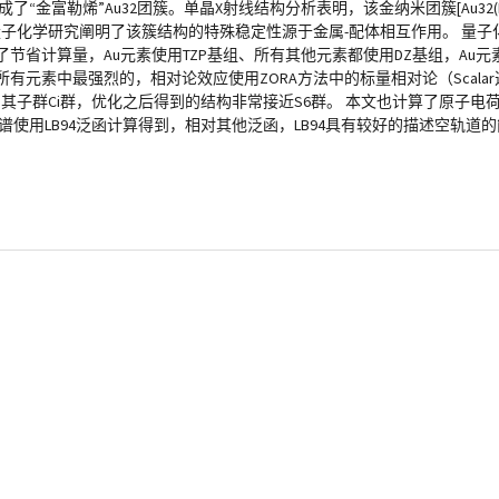
合成了“金富勒烯”Au32团簇。单晶X射线结构分析表明，该金纳米团簇[Au32(Ph3P)
328+。量子化学研究阐明了该簇结构的特殊稳定性源于金属-配体相互作用。 量子化
E泛函，为了节省计算量，Au元素使用TZP基组、所有其他元素都使用DZ基组，Au元素
有元素中最强烈的，相对论效应使用ZORA方法中的标量相对论（Scala
用其子群Ci群，优化之后得到的结构非常接近S6群。 本文也计算了原子电荷，包
-可见吸收谱使用LB94泛函计算得到，相对其他泛函，LB94具有较好的描述空轨道