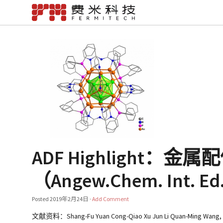
ADF Highlight
（Angew.Chem. Int. Ed
Posted
2019年2月24日
·
Add Comment
文献资料：Shang-Fu Yuan Cong-Qiao Xu Jun Li Quan-Ming Wang, Liga