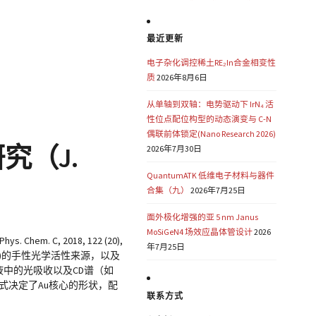
最近更新
电子杂化调控稀土RE₂In合金相变性
质
2026年8月6日
从单轴到双轴：电势驱动下 IrN₄ 活
性位点配位构型的动态演变与 C-N
偶联前体锁定(Nano Research 2026)
研究（J.
2026年7月30日
QuantumATK 低维电子材料与器件
合集（九）
2026年7月25日
面外极化增强的亚 5 nm Janus
MoSiGeN4 场效应晶体管设计
2026
hys. Chem. C, 2018, 122 (20),
年7月25日
IOP, BINAP)的手性光学活性来源，以及
液中的光吸收以及CD谱（如
式决定了Au核心的形状，配
联系方式