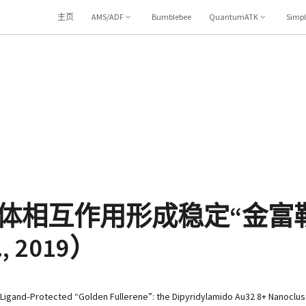
主页
AMS/ADF
Bumblebee
QuantumATK
Simp
：金属配体相互作用形成稳定“金富
., 2019）
nd‐Protected “Golden Fullerene”: the Dipyridylamido Au32 8+ Nanocluste