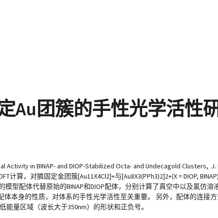
：双膦固定Au团簇的手性光学活性
Activity in BINAP- and DIOP-Stabilized Octa- and Undecagold Clusters, J. P
Aikens通过TDDFT计算，对膦固定金团簇[Au11X4Cl2]+与[Au8X3(PPh3)2]2+(X = D
模型配体代替原始的BINAP和DIOP配体，分别计算了真空中以及氯仿溶
配体本身的性质，对体系的手性光学活性至关重要。 另外，配体的连接方
低能量区域（波长大于350nm）的形状和正负号。