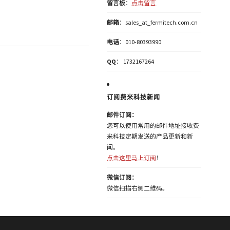
留言板
：
点击留言
邮箱
：sales_at_fermitech.com.cn
电话
：010-80393990
QQ
： 1732167264
订阅费米科技新闻
邮件订阅：
您可以使用常用的邮件地址接收费
米科技定期发送的产品更新和新
闻。
点击这里马上订阅
！
微信订阅：
微信扫描右侧二维码。