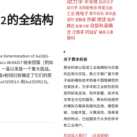
动力学
半导体
反应分子
动力学
太阳能电池
密度泛函
微电子
工业
数字岩石
深共晶
Bu)12的全结构
热解
燃烧
电声
溶剂
溶解度
自旋轨道耦
耦合
能量分解
合
钙钛矿
迁移率
镧系元素
骨科
e Determination of Au16(S-
关于费米科技
0.1021/jacs.8b04257 纳米团簇（例如
费米科技以促进工业级模拟与仿真
定，一直以来是一个重大挑战。
的应用为宗旨，致力于推广基于原
过单晶X射线衍射确定了它们的原
子级别模拟技术和基于图像模型的
)12–和Au15(SR)13)。
仿真技术，为学术和工业研究机构
提供研发咨询、软件部署、技术攻
关等全方位的服务。费米科技提供
的模拟方案具有面向应用、模型新
颖、功能丰富、计算高效、简单易
用的特点，已经服务于众多的学术
和工业用户。
欢迎加入我们！（点击链接）