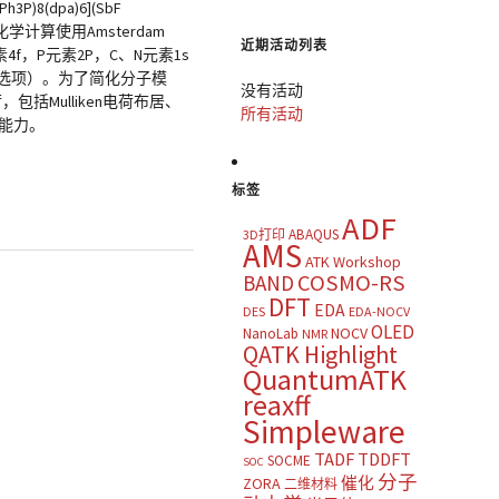
8(dpa)6](SbF
学计算使用Amsterdam
近期活动列表
4f，P元素2P，C、N元素1s
r选项）。为了简化分子模
没有活动
括Mulliken电荷布居、
所有活动
的能力。
标签
ADF
ABAQUS
3D打印
AMS
ATK Workshop
COSMO-RS
BAND
DFT
EDA
DES
EDA-NOCV
OLED
NOCV
NanoLab
NMR
QATK Highlight
QuantumATK
reaxff
Simpleware
TADF
TDDFT
SOCME
SOC
分子
催化
ZORA
二维材料