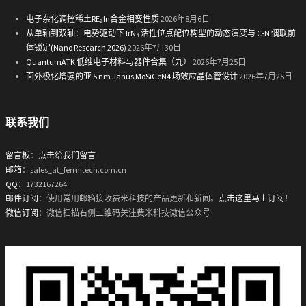
电子杂化调控稀土RE₂In合金相变性质
2026年8月6日
从单轴到双轴：电势驱动下 IrN₄ 活性位点配位构型的动态演变与 C-N 偶联前
体锁定(Nano Research 2026)
2026年7月30日
QuantumATK 低维电子材料与器件合集（九）
2026年7月25日
面外极化增强的亚 5 nm Janus MoSiGeN4 场效应晶体管设计
2026年7月25日
联系我们
留言板
：
点击给我们留言
邮箱
：sales_at_fermitech.com.cn
QQ
：1732167264
邮件订阅
：使用常用邮箱接收费米科技的产品更新和新闻。
点击这里马上订阅！
微信订阅
：微信扫描右侧二维码关注费米科技微信公众号