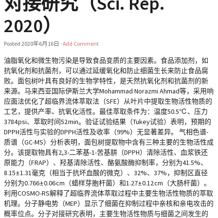
对接研究（Sci. Rep.
2020）
Posted
2020年6月16日
·
Add Comment
油脂氧化和微生物污染是导致食品变质的主要因素。食品添加剂，如
抗氧化剂和抗菌剂，可以通过延缓氧化和防止细菌生长来防止食品腐
败。面包树叶具有良好的生物学特性，是天然抗氧化剂和抗菌剂的新
来源。马来西亚国际伊斯兰大学Mohammad Norazmi Ahmad等，采用响
应面法优化了超临界流体萃取法（SFE）从叶片中提取生物活性物质的
工艺，提供产率、抗氧化活性。最佳萃取条件为：温度50.5℃、压力
3784 psi、萃取时间52 min。验证试验结果（Tukey试验）表明，预期的
DPPH活性与实验的DPPH活性及收率（99%）无显著差异。 气相色谱-
质谱（GC-MS）分析表明，面包树提取物中含有三种主要的生物活性成
分。该提取物具有2,3-二苯基-1-苦基肼（DPPH）清除活性、血浆铁还
原能力（FRAP）、羟基清除活性、酪氨酸酶抑制率，分别为41.5%、
8.15 ± 1.31毫克（相当于抗坏血酸的微克）、32%、37%，抑制区直径
分别为0.766 ± 0.06 cm（蜡样芽胞杆菌）和1.27 ± 0.12 cm（大肠杆菌）。
利用COSMO-RS解释了超临界流体萃取过程中主要生物活性物质的萃取
机理。分子静电势（MEP）显示了细菌在抑制过程中亲核和亲电攻击的
概率位点。分子对接研究表明，主要生物活性物质与细菌之间发生的