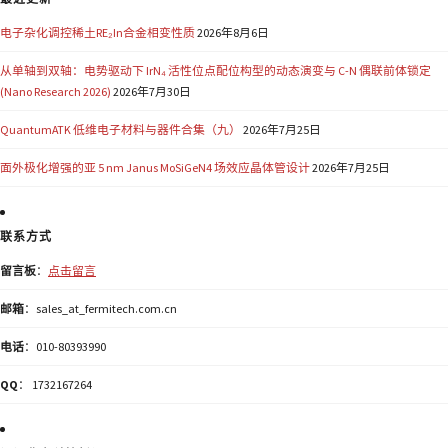
电子杂化调控稀土RE₂In合金相变性质
2026年8月6日
从单轴到双轴：电势驱动下 IrN₄ 活性位点配位构型的动态演变与 C-N 偶联前体锁定
(Nano Research 2026)
2026年7月30日
QuantumATK 低维电子材料与器件合集（九）
2026年7月25日
面外极化增强的亚 5 nm Janus MoSiGeN4 场效应晶体管设计
2026年7月25日
联系方式
留言板
：
点击留言
邮箱
：sales_at_fermitech.com.cn
电话
：010-80393990
QQ
： 1732167264