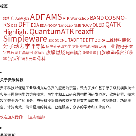
标签
AMS
ADF
COSMO-
BAND
ATK Workshop
ABAQUS
3D打印
DFT
QATK
RS
OLED
EDA
NOCV
NanoLab
DES
EDA-NOCV
NMR
QuantumATK
reaxff
Highlight
Simpleware
TADF
TDDFT
催化
ZORA
SOCME
二维材料
SOC
分子动力学
半导体
微电子
工业
反应分子动力学
太阳能电池
密度泛函
数
热解
燃烧
自旋轨道耦合
电声耦合
迁移
字岩石
深共晶溶剂
溶解度
能量分解
钙钛矿
骨科
率
镧系元素
关于费米科技
费米科技以促进工业级模拟与仿真的应用为宗旨，致力于推广基于原子级别模拟技术
和基于图像模型的仿真技术，为学术和工业研究机构提供研发咨询、软件部署、技术
攻关等全方位的服务。费米科技提供的模拟方案具有面向应用、模型新颖、功能丰
富、计算高效、简单易用的特点，已经服务于众多的学术和工业用户。
欢迎加入我们！（点击链接）
最近更新