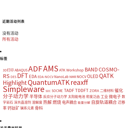
近期活动列表
没有活动
所有活动
标签
AMS
ADF
COSMO-
BAND
ATK Workshop
ABAQUS
3D打印
DFT
QATK
RS
OLED
EDA
NOCV
NanoLab
DES
EDA-NOCV
NMR
QuantumATK
reaxff
Highlight
Simpleware
TADF
TDDFT
催化
ZORA
SOCME
二维材料
SOC
分子动力学
半导体
微电子
工业
反应分子动力学
太阳能电池
密度泛函
数
热解
燃烧
自旋轨道耦合
电声耦合
迁移
字岩石
深共晶溶剂
溶解度
能量分解
钙钛矿
骨科
率
镧系元素