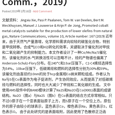
Comm.，2019）
Posted
2019年1月16日
·
Add Comment
文献资料：Jingxiu Xie, Pasi P. Paalanen, Tom W. van Deelen, Bert M.
Weckhuysen, Manuel J. Louwerse & Krijn P. de Jong, Promoted cobalt
metal catalysts suitable for the production of lower olefins from natural
gas, Nature Communications, volume 10, Article number: 167 (2019) 近年
来，由于天然气产量激增，化学原料需求向较轻的碳氢化合物，特别
是甲烷转移。合成气(CO和H2)转化的效率，关键取决于催化剂对甲烷
和二氧化碳产生的抑制能力。本文作者设计了一种Co/Mn/Na/S催化
剂，该催化剂的水-气转换活性可以忽略不计，烃的产物谱也偏离了
Anderson-Schulz-Flory分布。在240 °C和1 bar压强下，C2-C4烯烃选择性
为54%。10 bar压强下，低碳烯烃和燃料的选择性分别为30%和59%。
该催化剂由直径约10 nm的处于hcp金属相Co纳米颗粒组成。作者认为
Na与S在Co表面作为电子促进剂，产生协同效应，从而提高了对低碳烯
烃与燃料的选择性，同时也大大减少了甲烷和二氧化碳的生成。 文中
使用AMS软件中的BAND模块计算了Na2S和Na2O在Co(0001)表面的成键
结构。Na2O（图a）与Na2S（图b）在Co表面的结合方式非常相似。只
不过O原子在一个亚表面钴原子上方，而S原子在一个空位上方。原包
外的原子由较小的球表示，蓝色表示Co，橙色表示Na，黄色表示S，红
色表示O。 由于此处研究的是表面吸附，因此使用了色散修正泛函