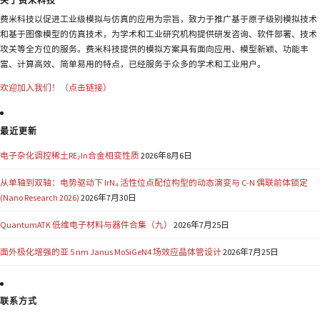
关于费米科技
费米科技以促进工业级模拟与仿真的应用为宗旨，致力于推广基于原子级别模拟技术
和基于图像模型的仿真技术，为学术和工业研究机构提供研发咨询、软件部署、技术
攻关等全方位的服务。费米科技提供的模拟方案具有面向应用、模型新颖、功能丰
富、计算高效、简单易用的特点，已经服务于众多的学术和工业用户。
欢迎加入我们！（点击链接）
最近更新
电子杂化调控稀土RE₂In合金相变性质
2026年8月6日
从单轴到双轴：电势驱动下 IrN₄ 活性位点配位构型的动态演变与 C-N 偶联前体锁定
(Nano Research 2026)
2026年7月30日
QuantumATK 低维电子材料与器件合集（九）
2026年7月25日
面外极化增强的亚 5 nm Janus MoSiGeN4 场效应晶体管设计
2026年7月25日
联系方式