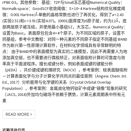
rPBE-D3。其他参数： 基组：TZP与Small冻芯基组Numerical Quality：
Normalk-space：GoodSCF收敛阈值：5 × 10−4 Hartree结构优化梯度阈
值：0.001 Hartree/Å 单胞的晶格常数也进行了再优化，得到了a = 2.43
(实验2.51 )和c = 3.91 (实验4.07 )。(0001)面厚度为6原子层，约为12Å ，底
部两层原子被冻结，并使用最小基组SZ，大冻芯，Numerical Quality：
设置为Basic。表面原包包含4 × 4个原子。为不同区域的原子，设置不
同基组，参考中文教程：对同一种元素的不同原子指定不同基组 BAND
作为新兴第一性原理计算软件，在材料化学领域具有非常鲜明的特
点： 由于BAND中的表面模型为真实的二维模型，因此不再需要人为地
添加真空层，也不需要进行偶极矫正，对表面吸附计算的可靠度与效
率高于平面波程序。擅长成键分析，例如表面成键的键能分析
（pEDA）、共价键成键机理研究（NOCV），参考案例：硅表面醚吸附
－计算表面化学与分子计算化学共同点的最佳案例（Angew. Chem. Int.
Ed., 2017）分析能带与化学键的关系（Crystal Orbital Overlap
Population），参考案例：金属卤化物钙钛矿中成键“镜像”现象的研究
（JACS, 2018)外加均匀磁场不依赖于赝势，计算元素周期表中所有元
素
READ MORE
近期活动日历