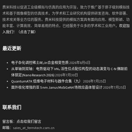
费米科技以促进工业级模拟与仿真的应用为宗旨，致力于推广基于原子级别模拟技
术和基于图像模型的仿真技术，为学术和工业研究机构提供研发咨询、软件部署、
技术攻关等全方位的服务。费米科技提供的模拟方案具有面向应用、模型新颖、功
能丰富、计算高效、简单易用的特点，已经服务于众多的学术和工业用户。
欢迎加
入我们！（点击了解）
最近更新
电子杂化调控稀土RE₂In合金相变性质
2026年8月6日
从单轴到双轴：电势驱动下 IrN₄ 活性位点配位构型的动态演变与 C-N 偶联前
体锁定(Nano Research 2026)
2026年7月30日
QuantumATK 低维电子材料与器件合集（九）
2026年7月25日
面外极化增强的亚 5 nm Janus MoSiGeN4 场效应晶体管设计
2026年7月25日
联系我们
留言板
：
点击给我们留言
邮箱
：sales_at_fermitech.com.cn