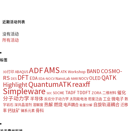
近期活动列表
没有活动
所有活动
标签
AMS
ADF
COSMO-
BAND
ATK Workshop
ABAQUS
3D打印
DFT
QATK
RS
OLED
EDA
NOCV
NanoLab
DES
EDA-NOCV
NMR
QuantumATK
reaxff
Highlight
Simpleware
TADF
TDDFT
催化
ZORA
SOCME
二维材料
SOC
分子动力学
半导体
微电子
工业
反应分子动力学
太阳能电池
密度泛函
数
热解
燃烧
自旋轨道耦合
电声耦合
迁移
字岩石
深共晶溶剂
溶解度
能量分解
钙钛矿
骨科
率
镧系元素