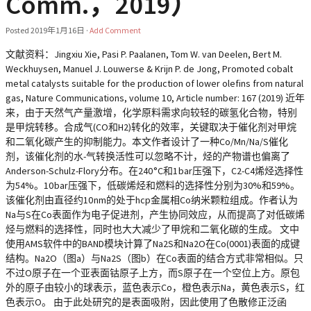
Comm.，2019）
Posted
2019年1月16日
·
Add Comment
文献资料：Jingxiu Xie, Pasi P. Paalanen, Tom W. van Deelen, Bert M.
Weckhuysen, Manuel J. Louwerse & Krijn P. de Jong, Promoted cobalt
metal catalysts suitable for the production of lower olefins from natural
gas, Nature Communications, volume 10, Article number: 167 (2019) 近年
来，由于天然气产量激增，化学原料需求向较轻的碳氢化合物，特别
是甲烷转移。合成气(CO和H2)转化的效率，关键取决于催化剂对甲烷
和二氧化碳产生的抑制能力。本文作者设计了一种Co/Mn/Na/S催化
剂，该催化剂的水-气转换活性可以忽略不计，烃的产物谱也偏离了
Anderson-Schulz-Flory分布。在240 °C和1 bar压强下，C2-C4烯烃选择性
为54%。10 bar压强下，低碳烯烃和燃料的选择性分别为30%和59%。
该催化剂由直径约10 nm的处于hcp金属相Co纳米颗粒组成。作者认为
Na与S在Co表面作为电子促进剂，产生协同效应，从而提高了对低碳烯
烃与燃料的选择性，同时也大大减少了甲烷和二氧化碳的生成。 文中
使用AMS软件中的BAND模块计算了Na2S和Na2O在Co(0001)表面的成键
结构。Na2O（图a）与Na2S（图b）在Co表面的结合方式非常相似。只
不过O原子在一个亚表面钴原子上方，而S原子在一个空位上方。原包
外的原子由较小的球表示，蓝色表示Co，橙色表示Na，黄色表示S，红
色表示O。 由于此处研究的是表面吸附，因此使用了色散修正泛函