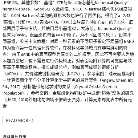
rPBE-D3。其他参数： 基组：TZP与Small冻芯基组Numerical Quality：
Normalk-space：GoodSCF收敛阈值：5 × 10−4 Hartree结构优化梯度阈
值：0.001 Hartree/Å 单胞的晶格常数也进行了再优化，得到了a = 2.43
(实验2.51 )和c = 3.91 (实验4.07 )。(0001)面厚度为6原子层，约为12Å ，底
部两层原子被冻结，并使用最小基组SZ，大冻芯，Numerical Quality：
设置为Basic。表面原包包含4 × 4个原子。为不同区域的原子，设置不
同基组，参考中文教程：对同一种元素的不同原子指定不同基组 BAND
作为新兴第一性原理计算软件，在材料化学领域具有非常鲜明的特
点： 由于BAND中的表面模型为真实的二维模型，因此不再需要人为地
添加真空层，也不需要进行偶极矫正，对表面吸附计算的可靠度与效
率高于平面波程序。擅长成键分析，例如表面成键的键能分析
（pEDA）、共价键成键机理研究（NOCV），参考案例：硅表面醚吸附
－计算表面化学与分子计算化学共同点的最佳案例（Angew. Chem. Int.
Ed., 2017）分析能带与化学键的关系（Crystal Orbital Overlap
Population），参考案例：金属卤化物钙钛矿中成键“镜像”现象的研究
（JACS, 2018)外加均匀磁场不依赖于赝势，计算元素周期表中所有元
素
READ MORE
近期活动日历