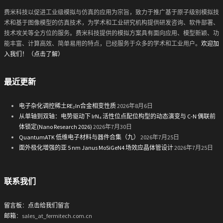
费米科技以促进工业级模拟与仿真的应用为宗旨，致力于推广基于原子级别模拟技
术和基于图像模型的仿真技术，为学术和工业研究机构提供研发咨询、软件部署、
技术攻关等全方位的服务。费米科技提供的模拟方案具有面向应用、模型新颖、功
能丰富、计算高效、简单易用的特点，已经服务于众多的学术和工业用户。
欢迎加
入我们！（点击了解）
最近更新
电子杂化调控稀土RE₂In合金相变性质
2026年8月6日
从单轴到双轴：电势驱动下 IrN₄ 活性位点配位构型的动态演变与 C-N 偶联前
体锁定(Nano Research 2026)
2026年7月30日
QuantumATK 低维电子材料与器件合集（九）
2026年7月25日
面外极化增强的亚 5 nm Janus MoSiGeN4 场效应晶体管设计
2026年7月25日
联系我们
留言板
：
点击给我们留言
邮箱
：sales_at_fermitech.com.cn