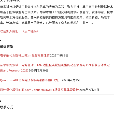
关于费米科技
费米科技以促进工业级模拟与仿真的应用为宗旨，致力于推广基于原子级别模拟技术
和基于图像模型的仿真技术，为学术和工业研究机构提供研发咨询、软件部署、技术
攻关等全方位的服务。费米科技提供的模拟方案具有面向应用、模型新颖、功能丰
富、计算高效、简单易用的特点，已经服务于众多的学术和工业用户。
欢迎加入我们！（点击链接）
最近更新
电子杂化调控稀土RE₂In合金相变性质
2026年8月6日
从单轴到双轴：电势驱动下 IrN₄ 活性位点配位构型的动态演变与 C-N 偶联前体锁定
(Nano Research 2026)
2026年7月30日
QuantumATK 低维电子材料与器件合集（九）
2026年7月25日
面外极化增强的亚 5 nm Janus MoSiGeN4 场效应晶体管设计
2026年7月25日
联系方式