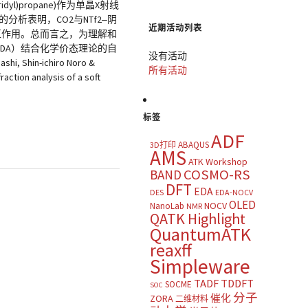
pyridyl)propane)作为单晶X射线
析表明，CO2与NTf2‒阴
近期活动列表
互作用。总而言之，为理解和
（EDA）结合化学价态理论的自
没有活动
, Shin-ichiro Noro &
所有活动
action analysis of a soft
标签
ADF
ABAQUS
3D打印
AMS
ATK Workshop
COSMO-RS
BAND
DFT
EDA
DES
EDA-NOCV
OLED
NOCV
NanoLab
NMR
QATK Highlight
QuantumATK
reaxff
Simpleware
TADF
TDDFT
SOCME
SOC
分子
催化
ZORA
二维材料