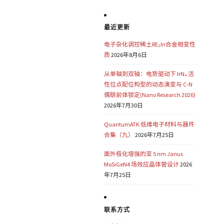
最近更新
电子杂化调控稀土RE₂In合金相变性
质
2026年8月6日
从单轴到双轴：电势驱动下 IrN₄ 活
性位点配位构型的动态演变与 C-N
偶联前体锁定(Nano Research 2026)
2026年7月30日
QuantumATK 低维电子材料与器件
合集（九）
2026年7月25日
面外极化增强的亚 5 nm Janus
MoSiGeN4 场效应晶体管设计
2026
年7月25日
联系方式