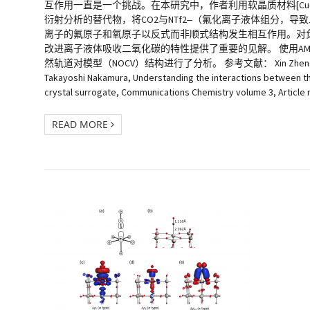
互作用一直是一个挑战。在本研究中，作者利用软晶质材料[Cu(NTf2)2(bpp)2] (NTf
衍射分析的替代物，将CO2与NTf2‒（氟化离子液体组分，导
离子的氟原子和氧原子以反式而非顺式结构发生相互作用。对负
改进离子液体吸收二氧化碳的特性提供了重要的见解。 使用AMS-A
然轨道对模型（NOCV）结构进行了分析。 参考文献： Xin Zheng, Katsuo Fukuhara,
Takayoshi Nakamura, Understanding the interactions between the 
crystal surrogate, Communications Chemistry volume 3, Article
READ MORE