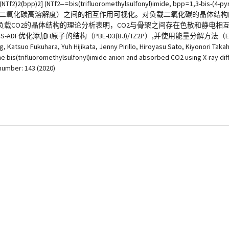
2‒ = bis(trifluoromethylsulfonyl)imide, bpp = 1,3-bis-(4-
致二氧化碳高溶解度）之间的相互作用可视化。对负载二氧化碳的晶体结构的分
载CO2的晶体结构的理论分析表明，CO2与骨架之间存在色散和静电相
DF优化添加H原子的结构（PBE-D3(BJ)/TZ2P）,并使用能量分解方法
 Yuh Hijikata, Jenny Pirillo, Hiroyasu Sato, Kiyonori Takahashi
bis(trifluoromethylsulfonyl)imide anion and absorbed CO2 using X-ray diffr
 number: 143 (2020)