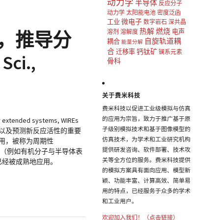
动力学
半导体
反应分子
动力学
太阳能电池
密度泛函
微电子
工业
数字岩石
深共晶
热解
燃烧
电声
析，推导分
溶剂
溶解度
自旋轨道耦
耦合
能量分解
合
钙钛矿
迁移率
镧系元素
i.,
骨科
关于费米科技
费米科技以促进工业级模拟与仿真
的应用为宗旨，致力于推广基于原
or extended systems, WIREs
子级别模拟技术和基于图像模型的
归纳，以及预测新反应活性的重要
仿真技术，为学术和工业研究机构
应用，被称为周期性
提供研发咨询、软件部署、技术攻
应（例如有机分子与半导体表
关等全方位的服务。费米科技提供
已经被成熟地应用。
的模拟方案具有面向应用、模型新
颖、功能丰富、计算高效、简单易
用的特点，已经服务于众多的学术
和工业用户。
欢迎加入我们！（点击链接）