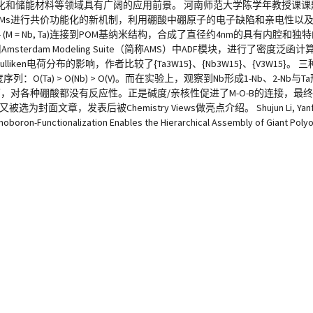
化和储能材料等领域具有广阔的应用前景。 河南师范大学陈学年教授课课
酸对POMs进行共价功能化的新机制，利用硼酸中硼原子的电子缺陷和亲电性以
9- (M = Nb, Ta)连接到POM基纳米结构，合成了直径约4nm的具有内腔
rdam Modeling Suite（简称AMS）中ADF模块，进行了密度泛
en电荷分布的影响，作者比较了{Ta3W15}、{Nb3W15}、{V3W15}。 三
Ta) > O(Nb) > O(V)。而在实验上，观察到Nb形成1-Nb、2-Nb与Ta形
使在低PH值下，对各种硼酸都没有反应性。正是碱度/亲核性促进了M-O-B的连接
选为封面文章，发表后被Chemistry Views做亮点介绍。 Shujun Li, Yanfang Z
anoboron-Functionalization Enables the Hierarchical Assembly of Giant Pol