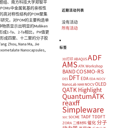
题组、南方科技大学郑智平
及POMs中金属氧基的亲核性
近期活动列表
和独特的高对称性结构的POM聚集
函计算研究，对POM的主要构造单
没有活动
种物质显示出明显的Mulliken
所有活动
成1-Ta、2-Ta相比，PH值更
，最终形成四聚、十二聚的分子胶
hou, Nana Ma, Jie
标签
yoxometalate Nanocapsules,
ADF
ABAQUS
3D打印
AMS
ATK Workshop
COSMO-RS
BAND
DFT
EDA
DES
EDA-NOCV
OLED
NOCV
NanoLab
NMR
QATK Highlight
QuantumATK
reaxff
Simpleware
TADF
TDDFT
SOCME
SOC
分子
催化
ZORA
二维材料