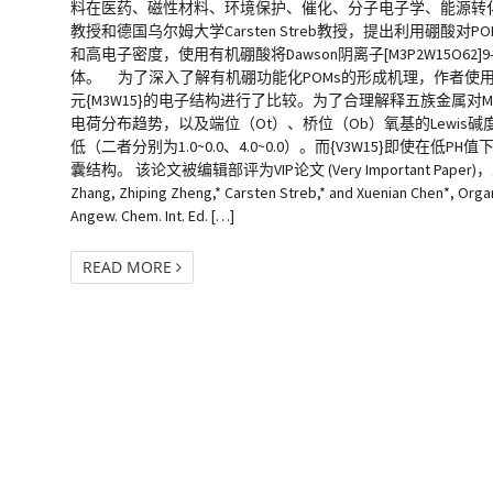
料在医药、磁性材料、环境保护、催化、分子电子学、能源转
教授和德国乌尔姆大学Carsten Streb教授，提出利用硼
和高电子密度，使用有机硼酸将Dawson阴离子[M3P2W15O62]
体。 为了深入了解有机硼功能化POMs的形成机理，作者使用Amste
元{M3W15}的电子结构进行了比较。为了合理解释五族金属对Mullik
电荷分布趋势，以及端位（Ot）、桥位（Ob）氧基的Lewis碱度序列：O(
低（二者分别为1.0~0.0、4.0~0.0）。而{V3W15}即
囊结构。 该论文被编辑部评为VIP论文 (Very Important Paper)，又被
Zhang, Zhiping Zheng,* Carsten Streb,* and Xuenian Chen*, Org
Angew. Chem. Int. Ed. […]
READ MORE