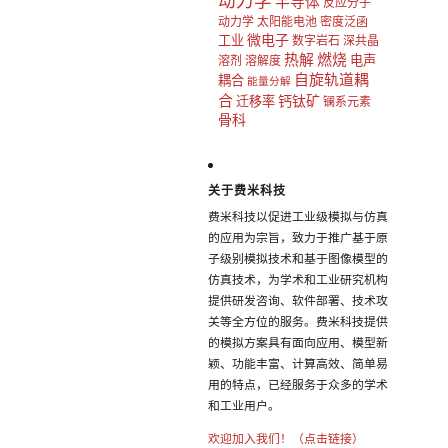
动力学
半导体
反应分子
动力学
太阳能电池
密度泛函
微电子
工业
数字岩石
深共晶
热解
燃烧
电声
溶剂
溶解度
自旋轨道耦
耦合
能量分解
合
钙钛矿
迁移率
镧系元素
骨科
关于费米科技
费米科技以促进工业级模拟与仿真
的应用为宗旨，致力于推广基于原
子级别模拟技术和基于图像模型的
仿真技术，为学术和工业研究机构
提供研发咨询、软件部署、技术攻
关等全方位的服务。费米科技提供
的模拟方案具有面向应用、模型新
颖、功能丰富、计算高效、简单易
用的特点，已经服务于众多的学术
和工业用户。
欢迎加入我们！（点击链接）