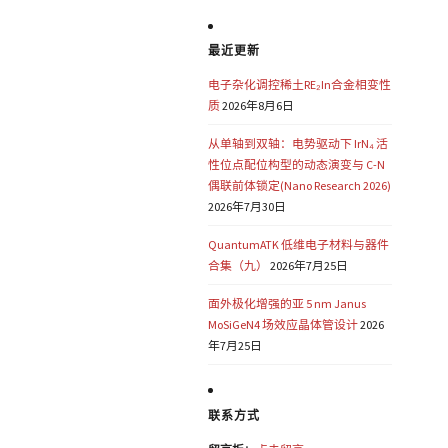
最近更新
电子杂化调控稀土RE₂In合金相变性
质
2026年8月6日
从单轴到双轴：电势驱动下 IrN₄ 活
性位点配位构型的动态演变与 C-N
偶联前体锁定(Nano Research 2026)
2026年7月30日
QuantumATK 低维电子材料与器件
合集（九）
2026年7月25日
面外极化增强的亚 5 nm Janus
MoSiGeN4 场效应晶体管设计
2026
年7月25日
联系方式