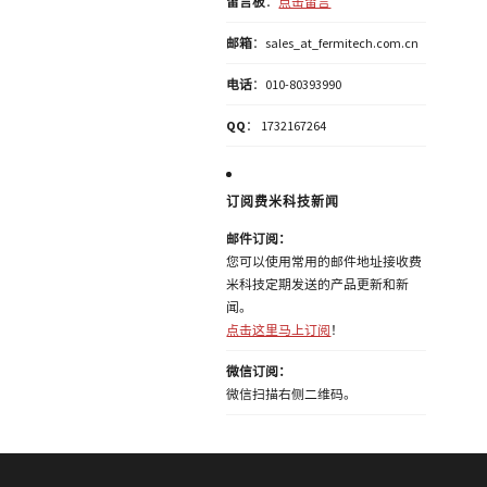
留言板
：
点击留言
邮箱
：sales_at_fermitech.com.cn
电话
：010-80393990
QQ
： 1732167264
订阅费米科技新闻
邮件订阅：
您可以使用常用的邮件地址接收费
米科技定期发送的产品更新和新
闻。
点击这里马上订阅
！
微信订阅：
微信扫描右侧二维码。