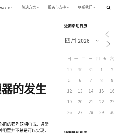
leware
解决方案
服务与支持
联系我们
近期活动日历
日
一
二
三
四
五
六
29
30
31
1
2
3
5
6
7
8
9
10
颤器的发生
12
13
14
15
16
17
19
20
21
22
23
24
26
27
28
29
30
1
室心肌的强烈双相电击。通常
种配置并不总是可以实现，