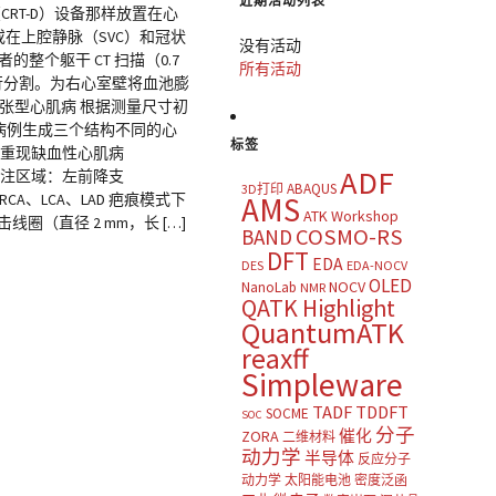
近期活动列表
RT-D）设备那样放置在心
在上腔静脉（SVC）和冠状
没有活动
整个躯干 CT 扫描（0.7
所有活动
和骨骼进行分割。为右心室壁将血池膨
和扩张型心肌病 根据测量尺寸初
病例生成三个结构不同的心
标签
 为重现缺血性心肌病
ADF
灌注区域：左前降支
ABAQUS
3D打印
CA、LCA、LAD 疤痕模式下
AMS
ATK Workshop
线圈（直径 2 mm，长 […]
COSMO-RS
BAND
DFT
EDA
DES
EDA-NOCV
OLED
NOCV
NanoLab
NMR
QATK Highlight
QuantumATK
reaxff
Simpleware
TADF
TDDFT
SOCME
SOC
分子
催化
ZORA
二维材料
动力学
半导体
反应分子
动力学
太阳能电池
密度泛函