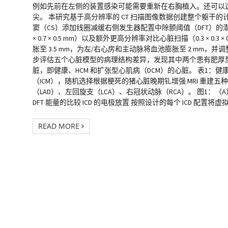
例如先前在左侧的装置感染可能需要重新在右胸植入。还可以选择
尖。 本研究基于高分辨率的 CT 扫描图像数据创建整个躯干
窦（CS）添加线圈减缓右侧发生器配置中除颤阈值（DFT）的潜在
× 0.7 × 0.5 mm）以及额外更高分辨率对比心脏扫描（0.3 × 
胀至 3.5 mm，为左/右心房和主动脉将血池膨胀至 2 mm
步评估五个心脏模型的病理结构差异，发现其中两个患有肥厚
脏，即健康、HCM 和扩张型心肌病（DCM）的心脏。 表1：健
（ICM），随机选择根据梗死的猪心脏晚期钆增强 MRI 重
（LAD）、左回旋支（LCA）、右冠状动脉（RCA）。 图1：（A）五
DFT 能量的比较 ICD 的电极放置 按照设计的每个 ICD 配置将
READ MORE