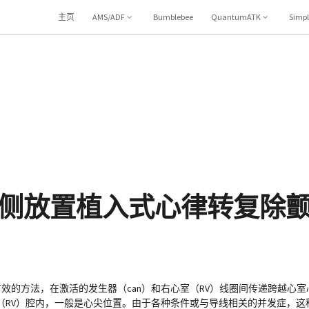
主页
AMS/ADF
Bumblebee
QuantumATK
Simp
侧放置植入式心律转复除
有效的方法，在激活的发生器（can）和右心室（RV）线圈间传递跨越心
（RV）腔内，一般是心尖位置。由于各种条件或与导线相关的并发症，这