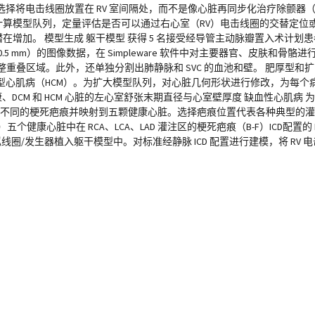
将电击线圈放置在 RV 室间隔处，而不是像心脏再同步化治疗除颤器（C
的计算模型队列，定量评估是否可以通过右心室（RV）电击线圈的交替定位或
增加。 模型生成 躯干模型 获得 5 名接受经导管主动脉瓣置入术计划患者的
0.3 × 0.5 mm）的图像数据，在 Simpleware 软件中对主要器官、皮肤
，并调整重叠区域。此外，还单独分割出肺静脉和 SVC 的血池和壁。 肥厚型
型心肌病（HCM）。为扩大模型队列，对心脏几何形状进行修改，为每个
康、DCM 和 HCM 心脏的左心室舒张末期直径与心室壁厚度 缺血性心肌病
建五种不同的梗死疤痕并映射到五颗健康心脏。选择疤痕位置代表各种典型的
个健康心脏中在 RCA、LCA、LAD 灌注区的梗死疤痕（B-F）ICD配置的 R
虚拟线圈/发生器植入躯干模型中。对标准经静脉 ICD 配置进行建模，将 RV 电击