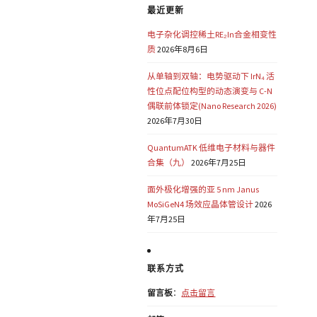
最近更新
电子杂化调控稀土RE₂In合金相变性
质
2026年8月6日
从单轴到双轴：电势驱动下 IrN₄ 活
性位点配位构型的动态演变与 C-N
偶联前体锁定(Nano Research 2026)
2026年7月30日
QuantumATK 低维电子材料与器件
合集（九）
2026年7月25日
面外极化增强的亚 5 nm Janus
MoSiGeN4 场效应晶体管设计
2026
年7月25日
联系方式
留言板
：
点击留言