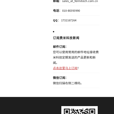
邮箱
：sales_at_fermitech.com.cn
电话
：010-80393990
QQ
： 1732167264
订阅费米科技新闻
邮件订阅：
您可以使用常用的邮件地址接收费
米科技定期发送的产品更新和新
闻。
点击这里马上订阅
！
微信订阅：
微信扫描右侧二维码。