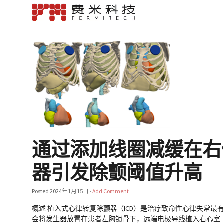
通过添加线圈减缓在右
器引发除颤阈值升高
Posted
2024年1月15日
·
Add Comment
概述 植入式心律转复除颤器（ICD）是治疗致命性心律失常最
会将发生器放置在患者左胸锁骨下，远端电极导线植入右心室