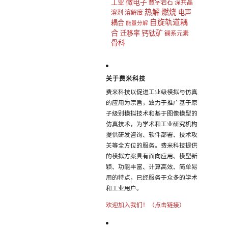
微电子
工业
数字岩石
深共晶
热解
燃烧
电声
溶剂
溶解度
自旋轨道耦
耦合
能量分解
合
钙钛矿
迁移率
镧系元素
骨科
关于费米科技
费米科技以促进工业级模拟与仿真
的应用为宗旨，致力于推广基于原
子级别模拟技术和基于图像模型的
仿真技术，为学术和工业研究机构
提供研发咨询、软件部署、技术攻
关等全方位的服务。费米科技提供
的模拟方案具有面向应用、模型新
颖、功能丰富、计算高效、简单易
用的特点，已经服务于众多的学术
和工业用户。
欢迎加入我们！（点击链接）