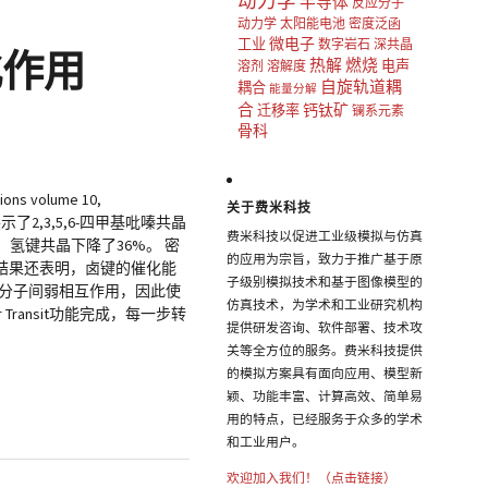
动力学
半导体
反应分子
动力学
太阳能电池
密度泛函
微电子
工业
数字岩石
深共晶
化作用
热解
燃烧
电声
溶剂
溶解度
自旋轨道耦
耦合
能量分解
合
钙钛矿
迁移率
镧系元素
骨科
ions volume 10,
关于费米科技
了2,3,5,6-四甲基吡嗪共晶
费米科技以促进工业级模拟与仿真
，氢键共晶下降了36%。 密
的应用为宗旨，致力于推广基于原
结果还表明，卤键的催化能
子级别模拟技术和基于图像模型的
在分子间弱相互作用，因此使
仿真技术，为学术和工业研究机构
Transit功能完成，每一步转
提供研发咨询、软件部署、技术攻
关等全方位的服务。费米科技提供
的模拟方案具有面向应用、模型新
颖、功能丰富、计算高效、简单易
用的特点，已经服务于众多的学术
和工业用户。
欢迎加入我们！（点击链接）