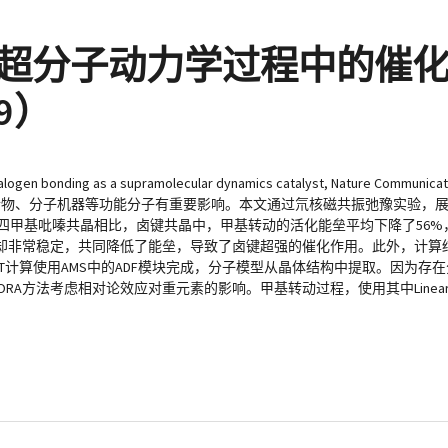
：卤键在超分子动力学过程中的催
19）
alogen bonding as a supramolecular dynamics catalyst, Nature Communicat
剂、酶、主-客复合物、分子机器等功能分子有重要影响。本文通过氘核磁共振弛豫实验，展示
6-四甲基吡嗪共晶相比，卤键共晶中，甲基转动的活化能垒平均下降了56%
却非常稳定，共同降低了能垒，导致了卤键超强的催化作用。此外，计算
T计算使用AMS中的ADF模块完成，分子模型从晶体结构中提取。因为存
使用ZORA方法考虑相对论效应对重元素的影响。甲基转动过程，使用其中Linear 