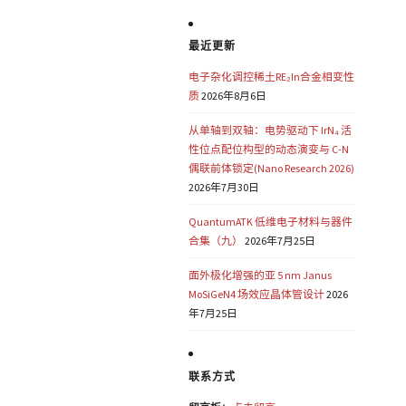
最近更新
电子杂化调控稀土RE₂In合金相变性
质
2026年8月6日
从单轴到双轴：电势驱动下 IrN₄ 活
性位点配位构型的动态演变与 C-N
偶联前体锁定(Nano Research 2026)
2026年7月30日
QuantumATK 低维电子材料与器件
合集（九）
2026年7月25日
面外极化增强的亚 5 nm Janus
MoSiGeN4 场效应晶体管设计
2026
年7月25日
联系方式