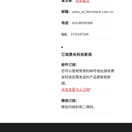
留言板
：
点击留言
邮箱
：sales_at_fermitech.com.cn
电话
：010-80393990
QQ
： 1732167264
订阅费米科技新闻
邮件订阅：
您可以使用常用的邮件地址接收费
米科技定期发送的产品更新和新
闻。
点击这里马上订阅
！
微信订阅：
微信扫描右侧二维码。