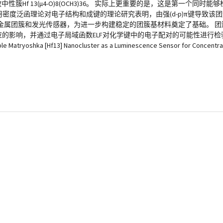
 13(μ4-O)8(OCH3)36。 实际上更重要的是，这是第一个同时能够检测浓
用密度泛函理论对电子结构和成键的理论研究表明，由强(d-p)π键导致该团簇
属团簇和发光传感器，为进一步构建稳定的团簇基材料奠定了基础。 团簇
，并通过电子局域函数ELF对化学键中的电子配对的可能性进行检验。 Bin Zhao
table Matryoshka [Hf13] Nanocluster as a Luminescence Sensor for Concentra