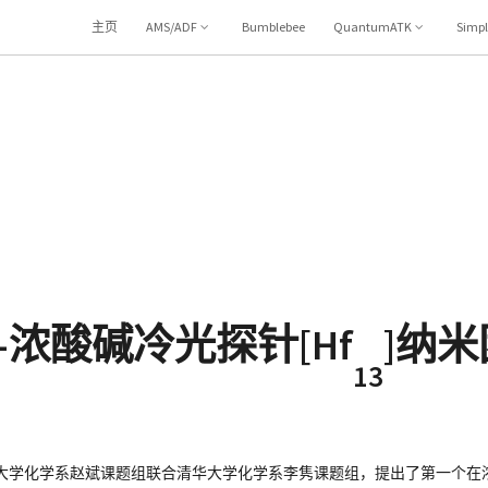
主页
AMS/ADF
Bumblebee
QuantumATK
Simp
-浓酸碱冷光探针[Hf
]纳
13
系赵斌课题组联合清华大学化学系李隽课题组，提出了第一个在浓酸(10 M 