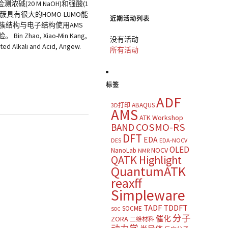
碱(20 M NaOH)和强酸(1
具有很大的HOMO-LUMO能
近期活动列表
结构与电子结构使用AMS
, Xiao-Min Kang,
没有活动
ted Alkali and Acid, Angew.
所有活动
标签
ADF
ABAQUS
3D打印
AMS
ATK Workshop
COSMO-RS
BAND
DFT
EDA
DES
EDA-NOCV
OLED
NOCV
NanoLab
NMR
QATK Highlight
QuantumATK
reaxff
Simpleware
TADF
TDDFT
SOCME
SOC
分子
催化
ZORA
二维材料