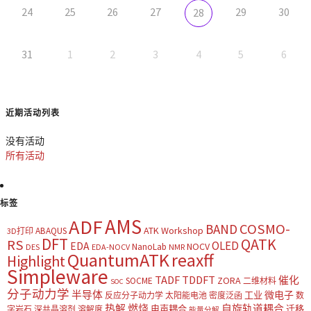
24
25
26
27
29
30
28
31
1
2
3
4
5
6
近期活动列表
没有活动
所有活动
标签
AMS
ADF
COSMO-
BAND
ATK Workshop
ABAQUS
3D打印
DFT
QATK
RS
OLED
EDA
NOCV
NanoLab
DES
EDA-NOCV
NMR
QuantumATK
reaxff
Highlight
Simpleware
TADF
TDDFT
催化
ZORA
SOCME
二维材料
SOC
分子动力学
半导体
微电子
工业
反应分子动力学
太阳能电池
密度泛函
数
热解
燃烧
自旋轨道耦合
电声耦合
迁移
字岩石
深共晶溶剂
溶解度
能量分解