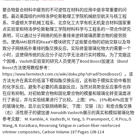
聚合物复合材料中疲劳的不可逆性在材料的应用中是非常重要的问
题。最近美国纽约州特洛伊伦斯勒理工学院机械航空航天与核工程
系、华盛顿大学机械工程系、北京化工大学有机无机复合材料国家重
点实验室和特洛伊伦斯勒理工学院材料科学与工程系的一项合作研究
表明，可以通过分子网络的拓扑重排来逆转玻璃质聚合物的疲劳损
伤。使用AMS软件的ReaxFF模块研究了这些聚合物的初始交联以及导
致分子网络拓扑重排的酯交换反应。实际修复玻璃化物大约需要一个
小时，这使得传统的反应分子动力学无法进行实时模拟。为了克服这
个困难，Vashith实验室的研究人员使用了Bond Boost加速法（Bond
Boost方法使用教程参考：
https://www.fermitech.com.cn/wiki/doku.php?id=adf:bondboost）。该
方法允许在真实的低温下模拟酯交换反应，这有助于模拟实验中看到
的化学反应，避免不必要的高温副反应，当然对高势垒反应事件也存
在应有抑制。对初始聚合物和固化聚合物的模量和玻璃化转变温度进
行了表征，并与实验结果进行了比较。 上图：0%、15%和40%应变下
的玻璃化物，显示出交联网络断裂； 下图：交联（左）和愈合酯交换
（右）活性原子的键加速 Aniruddh Vashisth展示的真实和模拟玻璃化物
参考文献： M. Kamble, A. Vashisth, H. Yang, S. Pranompont, C. R.Picu, D.
Wang, N. Koratkara, Reversing fatigue in carbon-fiber reinforced
vitrimer composites, Carbon Volume 187 Pages 108-114