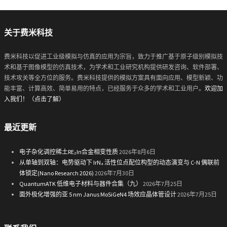
关于费米科技
费米科技以促进工业级模拟与仿真的应用为宗旨，致力于推广基于原子级别模拟技
术和基于图像模型的仿真技术，为学术和工业研究机构提供研发咨询、软件部署、
技术攻关等全方位的服务。费米科技提供的模拟方案具有面向应用、模型新颖、功
能丰富、计算高效、简单易用的特点，已经服务于众多的学术和工业用户。
欢迎加
入我们！（点击了解）
最近更新
电子杂化调控稀土RE₂In合金相变性质
2026年8月6日
从单轴到双轴：电势驱动下 IrN₄ 活性位点配位构型的动态演变与 C-N 偶联前
体锁定(Nano Research 2026)
2026年7月30日
QuantumATK 低维电子材料与器件合集（九）
2026年7月25日
面外极化增强的亚 5 nm Janus MoSiGeN4 场效应晶体管设计
2026年7月25日