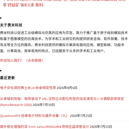
钙钛矿
骨科
率
镧系元素
关于费米科技
费米科技以促进工业级模拟与仿真的应用为宗旨，致力于推广基于原子级别模拟技术
和基于图像模型的仿真技术，为学术和工业研究机构提供研发咨询、软件部署、技术
攻关等全方位的服务。费米科技提供的模拟方案具有面向应用、模型新颖、功能丰
富、计算高效、简单易用的特点，已经服务于众多的学术和工业用户。
欢迎加入我们！（点击链接）
最近更新
电子杂化调控稀土RE₂In合金相变性质
2026年8月6日
从单轴到双轴：电势驱动下 IrN₄ 活性位点配位构型的动态演变与 C-N 偶联前体锁定
(Nano Research 2026)
2026年7月30日
QuantumATK 低维电子材料与器件合集（九）
2026年7月25日
面外极化增强的亚 5 nm Janus MoSiGeN4 场效应晶体管设计
2026年7月25日