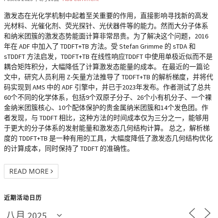
激发态在光化学机制中起着至关重要的作用，直接影响寻找新的高发
光材料、光催化剂、荧光探针、光伏器件等的能力。然而大分子体系
和纳米团簇的激发态势能面计算非常昂贵。为了解决这个问题，2016
年在 ADF 中加入了 TDDFT+TB 方法。受 Stefan Grimme 的 sTDA 和
sTDDFT 方法启发，TDDFT+TB 在线性响应TDDFT 中使用单极近似而不是
耦合矩阵积分，大幅降低了计算激发态能量的成本。 在最近的一篇论
文中，研究人员利用 Z-矢量方法推导了 TDDFT+TB 的解析梯度，并将代
码实现到 AMS 中的 ADF 引擎中，并已于2023年发布。作者测试了总共
60个不同的化学体系，包括9个双原子分子、26个小有机分子、一个裸
金纳米团簇核心、10个配体保护的贵金属纳米团簇和14个发色团。作
者发现，与 TDDFT 相比，这种方法的时间成本仅为三分之一，能够用
于更大的分子体系的发射能量和激发态几何结构计算。 总之，解析梯
度的 TDDFT+TB 是一种有用的工具，大幅度降低了激发态几何结构优化
的计算成本，同时保持了 TDDFT 的准确性。
READ MORE
近期活动日历