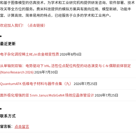
和基于图像模型的仿真技术，为学术和工业研究机构提供研发咨询、软件部署、技术
攻关等全方位的服务。费米科技提供的模拟方案具有面向应用、模型新颖、功能丰
富、计算高效、简单易用的特点，已经服务于众多的学术和工业用户。
欢迎加入我们！（点击链接）
最近更新
电子杂化调控稀土RE₂In合金相变性质
2026年8月6日
从单轴到双轴：电势驱动下 IrN₄ 活性位点配位构型的动态演变与 C-N 偶联前体锁定
(Nano Research 2026)
2026年7月30日
QuantumATK 低维电子材料与器件合集（九）
2026年7月25日
面外极化增强的亚 5 nm Janus MoSiGeN4 场效应晶体管设计
2026年7月25日
联系方式
留言板
：
点击留言