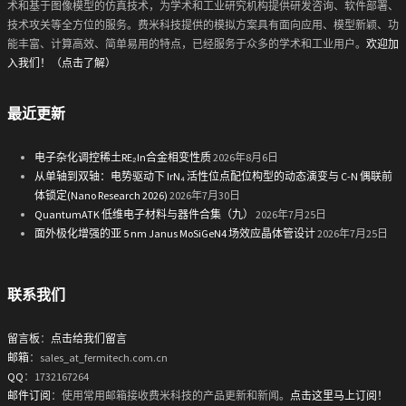
术和基于图像模型的仿真技术，为学术和工业研究机构提供研发咨询、软件部署、
技术攻关等全方位的服务。费米科技提供的模拟方案具有面向应用、模型新颖、功
能丰富、计算高效、简单易用的特点，已经服务于众多的学术和工业用户。
欢迎加
入我们！（点击了解）
最近更新
电子杂化调控稀土RE₂In合金相变性质
2026年8月6日
从单轴到双轴：电势驱动下 IrN₄ 活性位点配位构型的动态演变与 C-N 偶联前
体锁定(Nano Research 2026)
2026年7月30日
QuantumATK 低维电子材料与器件合集（九）
2026年7月25日
面外极化增强的亚 5 nm Janus MoSiGeN4 场效应晶体管设计
2026年7月25日
联系我们
留言板
：
点击给我们留言
邮箱
：sales_at_fermitech.com.cn
QQ
：1732167264
邮件订阅
：使用常用邮箱接收费米科技的产品更新和新闻。
点击这里马上订阅！