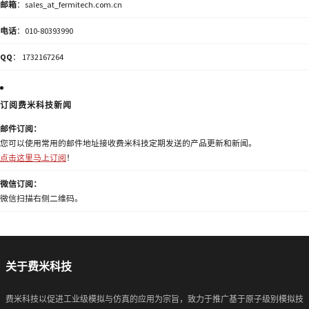
邮箱
：sales_at_fermitech.com.cn
电话
：010-80393990
QQ
： 1732167264
订阅费米科技新闻
邮件订阅：
您可以使用常用的邮件地址接收费米科技定期发送的产品更新和新闻。
点击这里马上订阅
！
微信订阅：
微信扫描右侧二维码。
关于费米科技
费米科技以促进工业级模拟与仿真的应用为宗旨，致力于推广基于原子级别模拟技