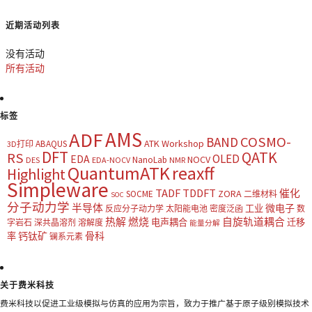
近期活动列表
没有活动
所有活动
标签
AMS
ADF
COSMO-
BAND
ATK Workshop
ABAQUS
3D打印
DFT
QATK
RS
OLED
EDA
NOCV
NanoLab
DES
EDA-NOCV
NMR
QuantumATK
reaxff
Highlight
Simpleware
TADF
TDDFT
催化
ZORA
SOCME
二维材料
SOC
分子动力学
半导体
微电子
工业
反应分子动力学
太阳能电池
密度泛函
数
热解
燃烧
自旋轨道耦合
电声耦合
迁移
字岩石
深共晶溶剂
溶解度
能量分解
钙钛矿
骨科
率
镧系元素
关于费米科技
费米科技以促进工业级模拟与仿真的应用为宗旨，致力于推广基于原子级别模拟技术