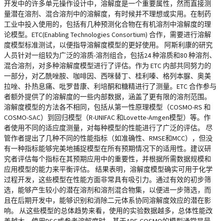
开发中的许多单元操作设计中，溶解度是一个重要属性，然而直接测
量潜在溶剂、混合溶剂中的溶解度，有时候并不理想或实用。在制药
工业中投入使用的，包括有几种预测化合物在有机溶剂中溶解度的理
论模型。ETC(Enabling Technologies Consortium) 合作，需要进行溶解
度模型标准测试，以便指导溶解度模型的更好使用。 阿斯利康的研究
人员针对一组较为广泛的溶质-溶剂组合，包括24 种溶质和80 种溶剂、
混合溶剂，对多种溶解度模型进行了评估。作为 ETC 内部共同努力的
一部分，对乙酰唑胺、咖啡因、西咪替丁、桂利嗪、格列本脲、奥美
拉唑、扑热息痛、吡罗昔康、利培酮和糖精进行了测量。ETC 合作参与
者额外提供了的溶解度的一些内部数据，涵盖了更有限的溶剂范围。
溶解度模型的方法各不相同，包括从第一性原理模型（COSMO-RS 和
COSMO-SAC）到回归模型（R-UNIFAC 和Lovette-Amgen模型）等。作
者使用不同的适应度测量，对每种模型的性能进行了广泛的评估。 尽
管作者提出了几种不同的性能指标（如准确性、RMSE和MCC），但没
有一种指标能够完美地捕捉模型在所有预期情况下的适用性。建议研
究者评估每个指标在其预期应用中的重要性，并根据所需数据规模和
应用模型的能力来平衡评估。 结果表明，溶解度模型确实可用于化学
过程开发，这些模型在性能方面非常具有吸引力。通过有效的初步筛
选，能够产生较小的潜在溶剂和溶剂混合物集，以便进一步筛选，而
且在后期开发中，能够识别和消除二元体系协同溶解度效应的潜在影
响。 从这些模型的总体趋势来看，使用的实验数据越多，总体性能改