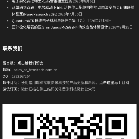
电子杂化调控稀土RE₂In合金相变性质
2026年8月6日
从单轴到双轴：电势驱动下 IrN₄ 活性位点配位构型的动态演变与 C-N 偶联前
体锁定(Nano Research 2026)
2026年7月30日
QuantumATK 低维电子材料与器件合集（九）
2026年7月25日
面外极化增强的亚 5 nm Janus MoSiGeN4 场效应晶体管设计
2026年7月25日
联系我们
留言板
：
点击给我们留言
邮箱
：sales_at_fermitech.com.cn
QQ
：1732167264
邮件订阅
：使用常用邮箱接收费米科技的产品更新和新闻。
点击这里马上订阅！
微信订阅
：微信扫描右侧二维码关注费米科技微信公众号