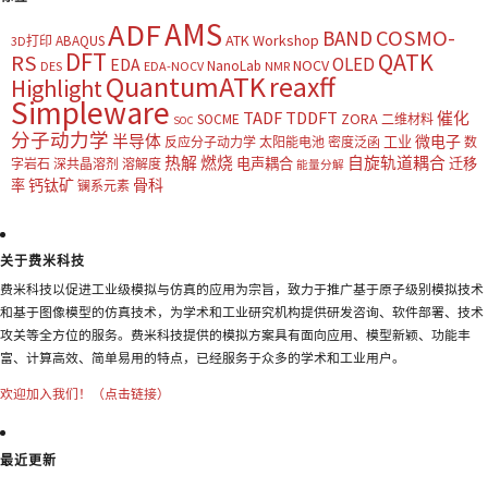
AMS
ADF
COSMO-
BAND
ATK Workshop
ABAQUS
3D打印
DFT
QATK
RS
OLED
EDA
NOCV
NanoLab
DES
EDA-NOCV
NMR
QuantumATK
reaxff
Highlight
Simpleware
TADF
TDDFT
催化
ZORA
SOCME
二维材料
SOC
分子动力学
半导体
微电子
工业
反应分子动力学
太阳能电池
密度泛函
数
热解
燃烧
自旋轨道耦合
电声耦合
迁移
字岩石
深共晶溶剂
溶解度
能量分解
钙钛矿
骨科
率
镧系元素
关于费米科技
费米科技以促进工业级模拟与仿真的应用为宗旨，致力于推广基于原子级别模拟技术
和基于图像模型的仿真技术，为学术和工业研究机构提供研发咨询、软件部署、技术
攻关等全方位的服务。费米科技提供的模拟方案具有面向应用、模型新颖、功能丰
富、计算高效、简单易用的特点，已经服务于众多的学术和工业用户。
欢迎加入我们！（点击链接）
最近更新