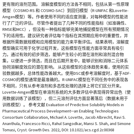
更有限的溶剂范围。 溶解度模型的方法各不相同，包括从第一性原理
模型（COSMO-RS 和 COSMO-SAC）到回归模型（R-UNIFAC 和Lovette-
Amgen模型）等。作者使用不同的适应度测量，对每种模型的性能进
行了广泛的评估。 尽管作者提出了几种不同的性能指标（如准确性、
RMSE和MCC），但没有一种指标能够完美地捕捉模型在所有预期情况
下的适用性。建议研究者评估每个指标在其预期应用中的重要性，并
根据所需数据规模和应用模型的能力来平衡评估。 结果表明，溶解度
模型确实可用于化学过程开发，这些模型在性能方面非常具有吸引
力。通过有效的初步筛选，能够产生较小的潜在溶剂和溶剂混合物
集，以便进一步筛选，而且在后期开发中，能够识别和消除二元体系
协同溶解度效应的潜在影响。 从这些模型的总体趋势来看，使用的实
验数据越多，总体性能改善越大。使用DSC或参考溶解度时，基于ADF-
COSMO的模型通常是最准确的。R-UNIFAC模型在不同任务中的表现各
不相同，只有从参考溶剂和多态性处理的选择上将它们区分开来。
Lovette-Amgen模型在单溶剂系统的大多数评估中表现得异常出色（使
用数据训练了该模型），但二元溶剂评估方面显著落后（数据未用于
训练模型）。 参考文献 Evaluation of Predictive Solubility Models in
Pharmaceutical Process Development─an Enabling Technologies
Consortium Collaboration, Michael A. Lovette, Jacob Albrecht, Ravi S.
Ananthula, Francesco Ricci, Rahul Sangodkar, Mansi S. Shah, and Simone
Tomasi, Cryst. Growth Des. 2022, DOI: 10.1021/acs.cgd.2c00368