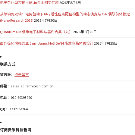
电子杂化调控稀土RE₂In合金相变性质
2026年8月6日
从单轴到双轴：电势驱动下 IrN₄ 活性位点配位构型的动态演变与 C-N 偶联前体锁定
(Nano Research 2026)
2026年7月30日
QuantumATK 低维电子材料与器件合集（九）
2026年7月25日
面外极化增强的亚 5 nm Janus MoSiGeN4 场效应晶体管设计
2026年7月25日
联系方式
留言板
：
点击留言
邮箱
：sales_at_fermitech.com.cn
电话
：010-80393990
QQ
： 1732167264
订阅费米科技新闻