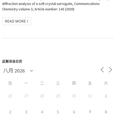
diffraction analysis of a soft crystal surrogate, Communications
Chemistry volume 3, Article number: 143 (2020)
READ MORE
近期活动日历
日
一
二
三
四
五
六
26
27
28
29
30
31
1
7
2
3
4
5
6
8