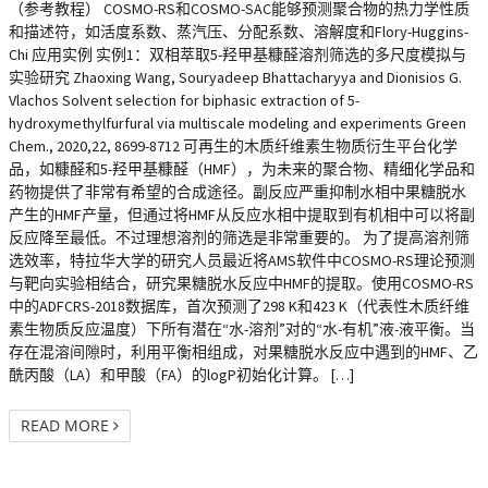
（参考教程） COSMO-RS和COSMO-SAC能够预测聚合物的热力学性质
和描述符，如活度系数、蒸汽压、分配系数、溶解度和Flory-Huggins-
Chi 应用实例 实例1：双相萃取5-羟甲基糠醛溶剂筛选的多尺度模拟与
实验研究 Zhaoxing Wang, Souryadeep Bhattacharyya and Dionisios G.
Vlachos Solvent selection for biphasic extraction of 5-
hydroxymethylfurfural via multiscale modeling and experiments Green
Chem., 2020,22, 8699-8712 可再生的木质纤维素生物质衍生平台化学
品，如糠醛和5-羟甲基糠醛（HMF），为未来的聚合物、精细化学品和
药物提供了非常有希望的合成途径。副反应严重抑制水相中果糖脱水
产生的HMF产量，但通过将HMF从反应水相中提取到有机相中可以将副
反应降至最低。不过理想溶剂的筛选是非常重要的。 为了提高溶剂筛
选效率，特拉华大学的研究人员最近将AMS软件中COSMO-RS理论预测
与靶向实验相结合，研究果糖脱水反应中HMF的提取。使用COSMO-RS
中的ADFCRS-2018数据库，首次预测了298 K和423 K（代表性木质纤维
素生物质反应温度）下所有潜在“水-溶剂”对的“水-有机”液-液平衡。当
存在混溶间隙时，利用平衡相组成，对果糖脱水反应中遇到的HMF、乙
酰丙酸（LA）和甲酸（FA）的logP初始化计算。 […]
READ MORE