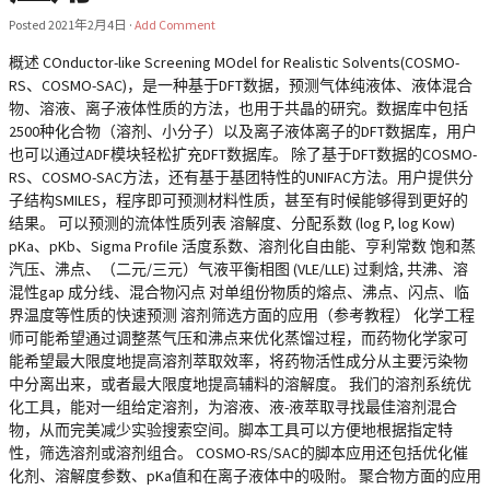
Posted
2021年2月4日
·
Add Comment
概述 COnductor-like Screening MOdel for Realistic Solvents(COSMO-
RS、COSMO-SAC)，是一种基于DFT数据，预测气体纯液体、液体混合
物、溶液、离子液体性质的方法，也用于共晶的研究。数据库中包括
2500种化合物（溶剂、小分子）以及离子液体离子的DFT数据库，用户
也可以通过ADF模块轻松扩充DFT数据库。 除了基于DFT数据的COSMO-
RS、COSMO-SAC方法，还有基于基团特性的UNIFAC方法。用户提供分
子结构SMILES，程序即可预测材料性质，甚至有时候能够得到更好的
结果。 可以预测的流体性质列表 溶解度、分配系数 (log P, log Kow)
pKa、pKb、Sigma Profile 活度系数、溶剂化自由能、亨利常数 饱和蒸
汽压、沸点、（二元/三元）气液平衡相图 (VLE/LLE) 过剩焓, 共沸、溶
混性gap 成分线、混合物闪点 对单组份物质的熔点、沸点、闪点、临
界温度等性质的快速预测 溶剂筛选方面的应用（参考教程） 化学工程
师可能希望通过调整蒸气压和沸点来优化蒸馏过程，而药物化学家可
能希望最大限度地提高溶剂萃取效率，将药物活性成分从主要污染物
中分离出来，或者最大限度地提高辅料的溶解度。 我们的溶剂系统优
化工具，能对一组给定溶剂，为溶液、液-液萃取寻找最佳溶剂混合
物，从而完美减少实验搜索空间。脚本工具可以方便地根据指定特
性，筛选溶剂或溶剂组合。 COSMO-RS/SAC的脚本应用还包括优化催
化剂、溶解度参数、pKa值和在离子液体中的吸附。 聚合物方面的应用