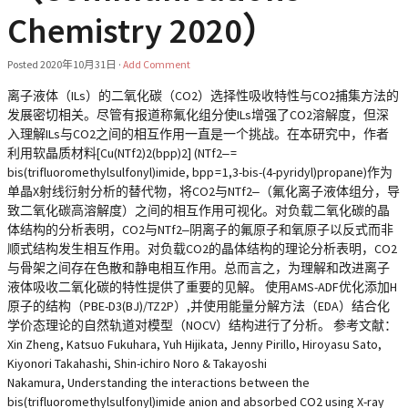
Chemistry 2020）
Posted
2020年10月31日
·
Add Comment
离子液体（ILs）的二氧化碳（CO2）选择性吸收特性与CO2捕集方法的
发展密切相关。尽管有报道称氟化组分使ILs增强了CO2溶解度，但深
入理解ILs与CO2之间的相互作用一直是一个挑战。在本研究中，作者
利用软晶质材料[Cu(NTf2)2(bpp)2] (NTf2‒ =
bis(trifluoromethylsulfonyl)imide, bpp = 1,3-bis-(4-pyridyl)propane)作为
单晶X射线衍射分析的替代物，将CO2与NTf2‒（氟化离子液体组分，导
致二氧化碳高溶解度）之间的相互作用可视化。对负载二氧化碳的晶
体结构的分析表明，CO2与NTf2‒阴离子的氟原子和氧原子以反式而非
顺式结构发生相互作用。对负载CO2的晶体结构的理论分析表明，CO2
与骨架之间存在色散和静电相互作用。总而言之，为理解和改进离子
液体吸收二氧化碳的特性提供了重要的见解。 使用AMS-ADF优化添加H
原子的结构（PBE-D3(BJ)/TZ2P）,并使用能量分解方法（EDA）结合化
学价态理论的自然轨道对模型（NOCV）结构进行了分析。 参考文献：
Xin Zheng, Katsuo Fukuhara, Yuh Hijikata, Jenny Pirillo, Hiroyasu Sato,
Kiyonori Takahashi, Shin-ichiro Noro & Takayoshi
Nakamura, Understanding the interactions between the
bis(trifluoromethylsulfonyl)imide anion and absorbed CO2 using X-ray