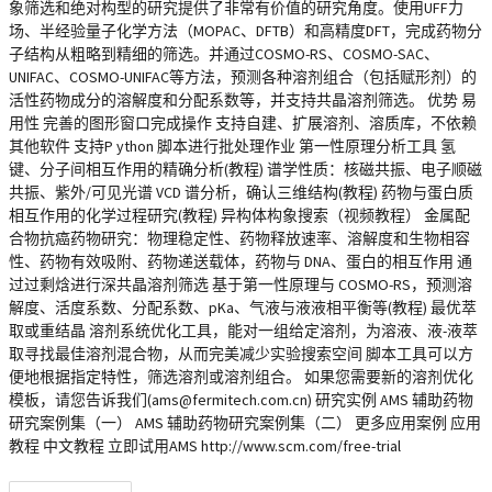
象筛选和绝对构型的研究提供了非常有价值的研究角度。使用UFF力
场、半经验量子化学方法（MOPAC、DFTB）和高精度DFT，完成药物分
子结构从粗略到精细的筛选。并通过COSMO-RS、COSMO-SAC、
UNIFAC、COSMO-UNIFAC等方法，预测各种溶剂组合（包括赋形剂）的
活性药物成分的溶解度和分配系数等，并支持共晶溶剂筛选。 优势 易
用性 完善的图形窗口完成操作 支持自建、扩展溶剂、溶质库，不依赖
其他软件 支持P ython 脚本进行批处理作业 第一性原理分析工具 氢
键、分子间相互作用的精确分析(教程) 谱学性质：核磁共振、电子顺磁
共振、紫外/可见光谱 VCD 谱分析，确认三维结构(教程) 药物与蛋白质
相互作用的化学过程研究(教程) 异构体构象搜索（视频教程） 金属配
合物抗癌药物研究：物理稳定性、药物释放速率、溶解度和生物相容
性、药物有效吸附、药物递送载体，药物与 DNA、蛋白的相互作用 通
过过剩焓进行深共晶溶剂筛选 基于第一性原理与 COSMO-RS，预测溶
解度、活度系数、分配系数、pKa、气液与液液相平衡等(教程) 最优萃
取或重结晶 溶剂系统优化工具，能对一组给定溶剂，为溶液、液-液萃
取寻找最佳溶剂混合物，从而完美减少实验搜索空间 脚本工具可以方
便地根据指定特性，筛选溶剂或溶剂组合。 如果您需要新的溶剂优化
模板，请您告诉我们(ams@fermitech.com.cn) 研究实例 AMS 辅助药物
研究案例集（一） AMS 辅助药物研究案例集（二） 更多应用案例 应用
教程 中文教程 立即试用AMS http://www.scm.com/free-trial