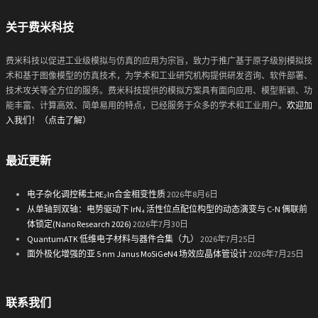
关于费米科技
费米科技以促进工业级模拟与仿真的应用为宗旨，致力于推广基于原子级别模拟技
术和基于图像模型的仿真技术，为学术和工业研究机构提供研发咨询、软件部署、
技术攻关等全方位的服务。费米科技提供的模拟方案具有面向应用、模型新颖、功
能丰富、计算高效、简单易用的特点，已经服务于众多的学术和工业用户。
欢迎加
入我们！（点击了解）
最近更新
电子杂化调控稀土RE₂In合金相变性质
2026年8月6日
从单轴到双轴：电势驱动下 IrN₄ 活性位点配位构型的动态演变与 C-N 偶联前
体锁定(Nano Research 2026)
2026年7月30日
QuantumATK 低维电子材料与器件合集（九）
2026年7月25日
面外极化增强的亚 5 nm Janus MoSiGeN4 场效应晶体管设计
2026年7月25日
联系我们