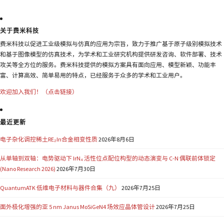
关于费米科技
费米科技以促进工业级模拟与仿真的应用为宗旨，致力于推广基于原子级别模拟技术
和基于图像模型的仿真技术，为学术和工业研究机构提供研发咨询、软件部署、技术
攻关等全方位的服务。费米科技提供的模拟方案具有面向应用、模型新颖、功能丰
富、计算高效、简单易用的特点，已经服务于众多的学术和工业用户。
欢迎加入我们！（点击链接）
最近更新
电子杂化调控稀土RE₂In合金相变性质
2026年8月6日
从单轴到双轴：电势驱动下 IrN₄ 活性位点配位构型的动态演变与 C-N 偶联前体锁定
(Nano Research 2026)
2026年7月30日
QuantumATK 低维电子材料与器件合集（九）
2026年7月25日
面外极化增强的亚 5 nm Janus MoSiGeN4 场效应晶体管设计
2026年7月25日