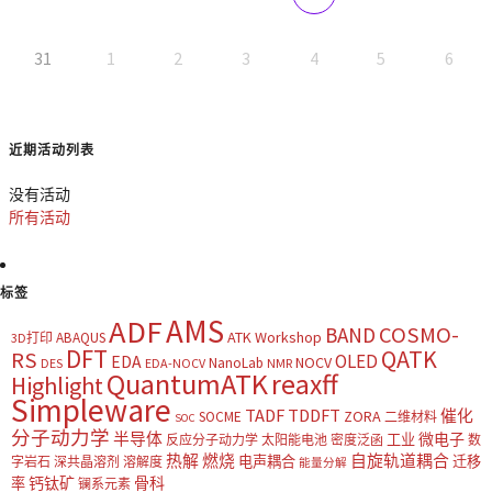
31
1
2
3
4
5
6
近期活动列表
没有活动
所有活动
标签
AMS
ADF
COSMO-
BAND
ATK Workshop
ABAQUS
3D打印
DFT
QATK
RS
OLED
EDA
NOCV
NanoLab
DES
EDA-NOCV
NMR
QuantumATK
reaxff
Highlight
Simpleware
TADF
TDDFT
催化
ZORA
SOCME
二维材料
SOC
分子动力学
半导体
微电子
工业
反应分子动力学
太阳能电池
密度泛函
数
热解
燃烧
自旋轨道耦合
电声耦合
迁移
字岩石
深共晶溶剂
溶解度
能量分解
钙钛矿
骨科
率
镧系元素